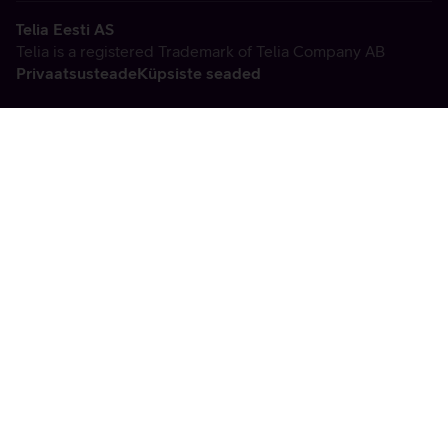
Telia Eesti AS
Telia is a registered Trademark of Telia Company AB
Privaatsusteade
Küpsiste seaded
Vabandame, tekkis
tehniline viga