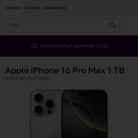
Liigu edasi põhisisu juurde
Ligipääsetavus
Eraklient
Äriklient
Iseteenindus
Otsi
Otsin
Uuskasutatud seadmed
Telias
Apple iPhone 16 Pro Max 1 TB
Tootekood: myx73hx/a