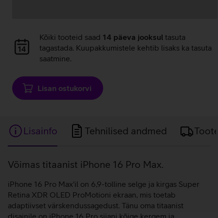
Andmete
Kõiki tooteid saad
14 päeva jooksul
tasuta
laadimine
tagastada. Kuupakkumistele kehtib lisaks ka tasuta
saatmine.
Lisan ostukorvi
Lisainfo
Tehnilised andmed
Toot
Lisainfo
Võimas titaanist iPhone 16 Pro Max.
iPhone 16 Pro Max'il on 6,9-tolline selge ja kirgas Super
Retina XDR OLED ProMotioni ekraan, mis toetab
adaptiivset värskendussagedust. Tänu oma titaanist
disainile on iPhone 16 Pro siiani kõige kergem ja