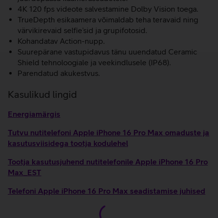
4K 120 fps videote salvestamine Dolby Vision toega.
TrueDepth esikaamera võimaldab teha teravaid ning
värvikirevaid selfie’sid ja grupifotosid.
Kohandatav Action-nupp.
Suurepärane vastupidavus tänu uuendatud Ceramic
Shield tehnoloogiale ja veekindlusele (IP68).
Parendatud akukestvus.
Kasulikud lingid
Energiamärgis
Tutvu nutitelefoni Apple iPhone 16 Pro Max omaduste ja
kasutusviisidega tootja kodulehel
Tootja kasutusjuhend nutitelefonile Apple iPhone 16 Pro
Max_EST
Telefoni Apple iPhone 16 Pro Max seadistamise juhised