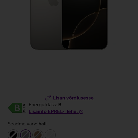
Lisan võrdlusesse
Energiaklass:
B
Lisainfo EPREL-i lehel
Seadme värv:
hall
must
hall
pronks
valge