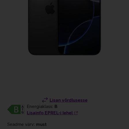
Lisan võrdlusesse
Energiaklass:
B
Lisainfo EPREL-i lehel
Seadme värv:
must