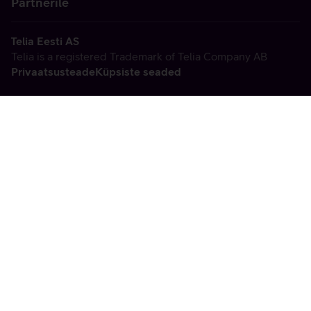
Partnerile
Telia Eesti AS
Telia is a registered Trademark of Telia Company AB
Privaatsusteade
Küpsiste seaded
Vabandame, tekkis
tehniline viga