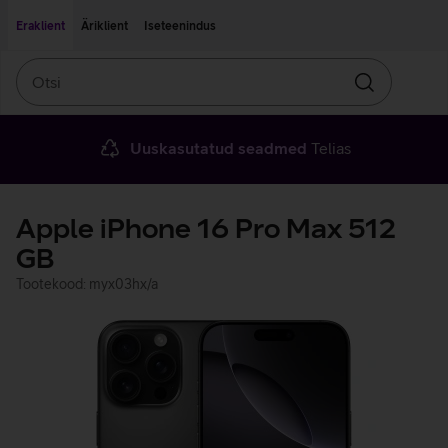
Liigu edasi põhisisu juurde
Ligipääsetavus
Eraklient
Äriklient
Iseteenindus
Otsi
Otsin
Uuskasutatud seadmed
Telias
Apple iPhone 16 Pro Max 512
GB
Tootekood: myx03hx/a