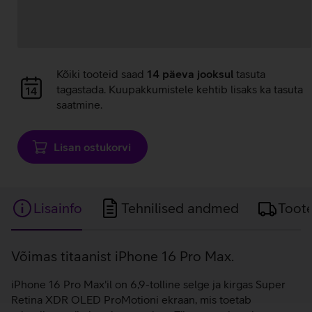
Andmete
Kõiki tooteid saad
14 päeva jooksul
tasuta
laadimine
tagastada. Kuupakkumistele kehtib lisaks ka tasuta
saatmine.
Lisan ostukorvi
Lisainfo
Tehnilised andmed
Toot
Lisainfo
Võimas titaanist iPhone 16 Pro Max.
iPhone 16 Pro Max'il on 6,9-tolline selge ja kirgas Super
Retina XDR OLED ProMotioni ekraan, mis toetab