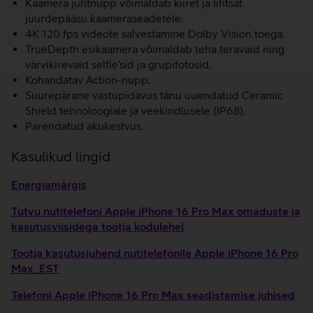
Kaamera juhtnupp võimaldab kiiret ja lihtsat
juurdepääsu kaameraseadetele.
4K 120 fps videote salvestamine Dolby Vision toega.
TrueDepth esikaamera võimaldab teha teravaid ning
värvikirevaid selfie’sid ja grupifotosid.
Kohandatav Action-nupp.
Suurepärane vastupidavus tänu uuendatud Ceramic
Shield tehnoloogiale ja veekindlusele (IP68).
Parendatud akukestvus.
Kasulikud lingid
Energiamärgis
Tutvu nutitelefoni Apple iPhone 16 Pro Max omaduste ja
kasutusviisidega tootja kodulehel
Tootja kasutusjuhend nutitelefonile Apple iPhone 16 Pro
Max_EST
Telefoni Apple iPhone 16 Pro Max seadistamise juhised