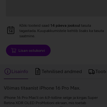
Andmete
Kõiki tooteid saad
14 päeva jooksul
tasuta
laadimine
tagastada. Kuupakkumistele kehtib lisaks ka tasuta
saatmine.
Lisan ostukorvi
Lisainfo
Tehnilised andmed
Toot
Lisainfo
Võimas titaanist iPhone 16 Pro Max.
iPhone 16 Pro Max'il on 6,9-tolline selge ja kirgas Super
Retina XDR OLED ProMotioni ekraan, mis toetab