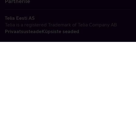
Partnerile
Telia Eesti AS
Telia is a registered Trademark of Telia Company AB
Privaatsusteade
Küpsiste seaded
Vabandame, tekkis
tehniline viga