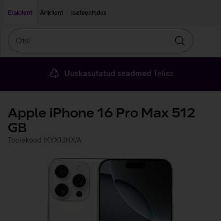
Liigu edasi põhisisu juurde
Ligipääsetavus
Eraklient
Äriklient
Iseteenindus
Otsi
Otsin
Uuskasutatud seadmed
Telias
Apple iPhone 16 Pro Max 512
GB
Tootekood: MYX13HX/A