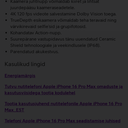
Kaamera juhtnupp võimaldab kiiret ja lihtsat
juurdepääsu kaameraseadetele.
4K 120 fps videote salvestamine Dolby Vision toega.
TrueDepth esikaamera võimaldab teha teravaid ning
värvikirevaid selfie’sid ja grupifotosid.
Kohandatav Action-nupp.
Suurepärane vastupidavus tänu uuendatud Ceramic
Shield tehnoloogiale ja veekindlusele (IP68).
Parendatud akukestvus.
Kasulikud lingid
Energiamärgis
Tutvu nutitelefoni Apple iPhone 16 Pro Max omaduste ja
kasutusviisidega tootja kodulehel
Tootja kasutusjuhend nutitelefonile Apple iPhone 16 Pro
Max_EST
Telefoni Apple iPhone 16 Pro Max seadistamise juhised