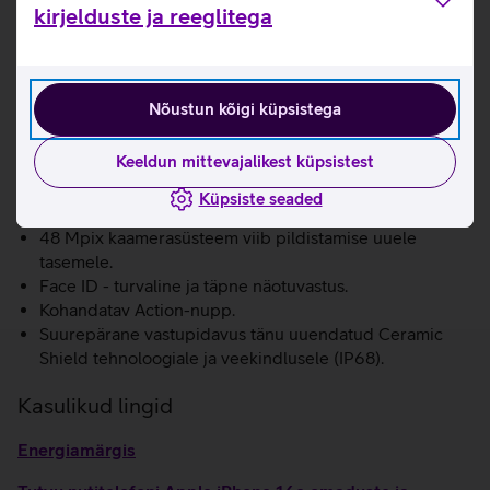
internetipõhiseid rakendusi, teha pilte, videosid, helistada,
kirjelduste ja reeglitega
saata sõnumeid ja tarbida voogedastusteenuseid (näiteks
Telia TV-d).
Selleks, et saaksid telefoniga 5G-d kasutada, kontrolli,
Nõustun kõigi küpsistega
kas sinu mobiilipakett toetab 5G-d.
Loen lähemalt
6.1-tolline Super Retina XDR ekraan eredusega kuni
Keeldun mittevajalikest küpsistest
1200 nitti.
Võimsust tagab nutitelefoni kiip A18 koos neljatuumalise
Küpsiste seaded
graafikaga.
48 Mpix kaamerasüsteem viib pildistamise uuele
tasemele.
Face ID - turvaline ja täpne näotuvastus.
Kohandatav Action-nupp.
Suurepärane vastupidavus tänu uuendatud Ceramic
Shield tehnoloogiale ja veekindlusele (IP68).
Kasulikud lingid
Energiamärgis