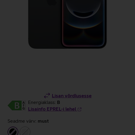
Lisan võrdlusesse
Energiaklass:
B
Lisainfo EPREL-i lehel
Seadme värv:
must
must
valge