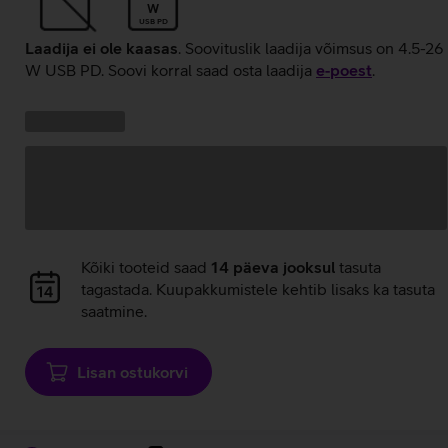
W
USB PD
Laadija ei ole kaasas
. Soovituslik laadija võimsus on 4.5-26
W USB PD. Soovi korral saad osta laadija
e‑poest
.
Kampaania
Andmete
pakkumised:
laadimine
Andmete
Kõiki tooteid saad
14 päeva jooksul
tasuta
laadimine
tagastada. Kuupakkumistele kehtib lisaks ka tasuta
saatmine.
Lisan ostukorvi