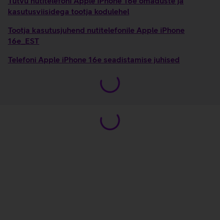
Tutvu nutitelefoni Apple iPhone 16e omaduste ja
kasutusviisidega tootja kodulehel
Tootja kasutusjuhend nutitelefonile Apple iPhone
16e_EST
Telefoni Apple iPhone 16e seadistamise juhised