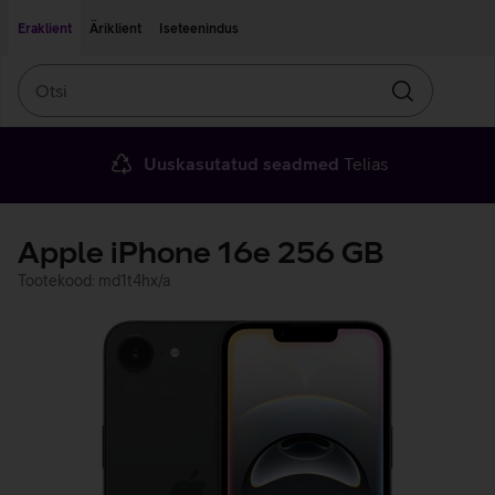
Liigu edasi põhisisu juurde
Ligipääsetavus
Eraklient
Äriklient
Iseteenindus
Otsi
Otsin
Uuskasutatud seadmed
Telias
Apple iPhone 16e 256 GB
Tootekood: md1t4hx/a