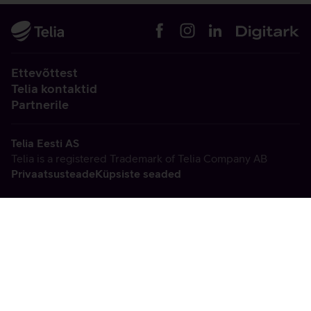
Ettevõttest
Telia kontaktid
Partnerile
Telia Eesti AS
Telia is a registered Trademark of Telia Company AB
Privaatsusteade
Küpsiste seaded