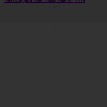
Telefoni Apple iPhone 17 seadistamise juhised