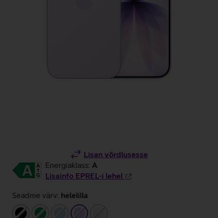
Lisan võrdlusesse
Energiaklass:
A
Lisainfo EPREL-i lehel
Seadme värv:
helelilla
must
roheline
helesinine
helelilla
valge