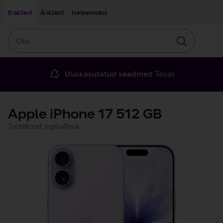
Liigu edasi põhisisu juurde
Ligipääsetavus
Eraklient
Äriklient
Iseteenindus
Otsi
Otsin
Uuskasutatud seadmed
Telias
Apple iPhone 17 512 GB
Tootekood: mg6u4hx/a