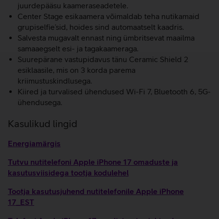
juurdepääsu kaameraseadetele.
Center Stage esikaamera võimaldab teha nutikamaid
grupiselfie’sid, hoides sind automaatselt kaadris.
Salvesta mugavalt ennast ning ümbritsevat maailma
samaaegselt esi- ja tagakaameraga.
Suurepärane vastupidavus tänu Ceramic Shield 2
esiklaasile, mis on 3 korda parema
kriimustuskindlusega.
Kiired ja turvalised ühendused Wi-Fi 7, Bluetooth 6, 5G-
ühendusega.
Kasulikud lingid
Energiamärgis
Tutvu nutitelefoni Apple iPhone 17 omaduste ja
kasutusviisidega tootja kodulehel
Tootja kasutusjuhend nutitelefonile Apple iPhone
17_EST