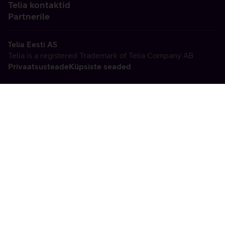
Telia kontaktid
Partnerile
Telia Eesti AS
Telia is a registered Trademark of Telia Company AB
Privaatsusteade
Küpsiste seaded
Vabandame, tekkis