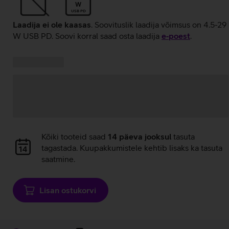
W
USB PD
Laadija ei ole kaasas
. Soovituslik laadija võimsus on 4.5-29
W USB PD. Soovi korral saad osta laadija
e‑poest
.
Kampaania
Andmete
pakkumised:
laadimine
Andmete
Kõiki tooteid saad
14 päeva jooksul
tasuta
laadimine
tagastada. Kuupakkumistele kehtib lisaks ka tasuta
saatmine.
Lisan ostukorvi