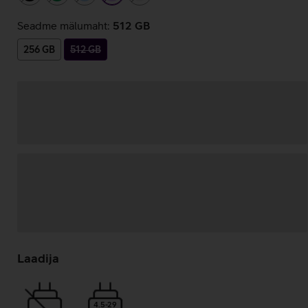
Seadme mälumaht:
512 GB
256 GB
512 GB
Andmete
laadimine
Laadija
4.5-29