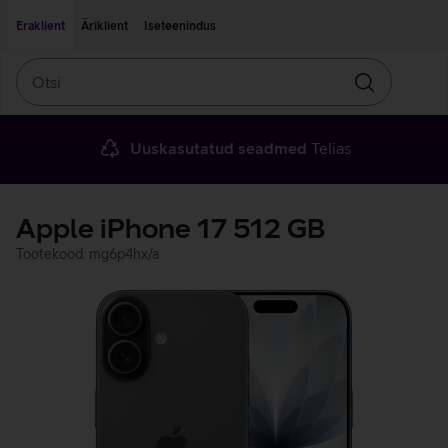
Liigu edasi põhisisu juurde
Ligipääsetavus
Eraklient
Äriklient
Iseteenindus
Otsi
Otsin
Uuskasutatud seadmed
Telias
Apple iPhone 17 512 GB
Tootekood: mg6p4hx/a