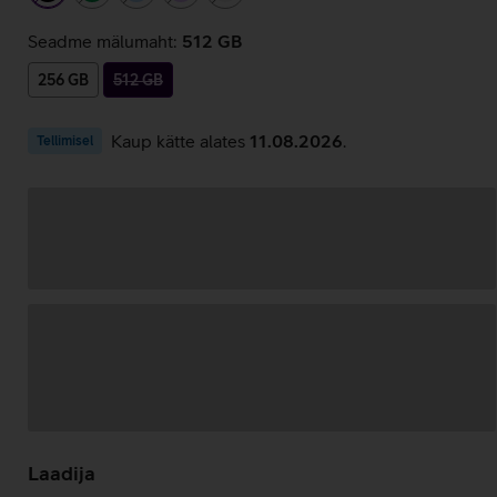
Seadme mälumaht:
512 GB
256 GB
512 GB
Kaup kätte alates
11.08.2026
.
Tellimisel
Andmete
laadimine
Laadija