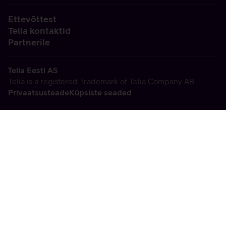
Ettevõttest
Telia kontaktid
Partnerile
Telia Eesti AS
Telia is a registered Trademark of Telia Company AB
Privaatsusteade
Küpsiste seaded