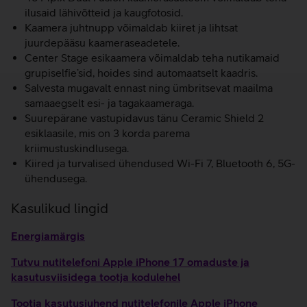
ilusaid lähivõtteid ja kaugfotosid.
Kaamera juhtnupp võimaldab kiiret ja lihtsat
juurdepääsu kaameraseadetele.
Center Stage esikaamera võimaldab teha nutikamaid
grupiselfie’sid, hoides sind automaatselt kaadris.
Salvesta mugavalt ennast ning ümbritsevat maailma
samaaegselt esi- ja tagakaameraga.
Suurepärane vastupidavus tänu Ceramic Shield 2
esiklaasile, mis on 3 korda parema
kriimustuskindlusega.
Kiired ja turvalised ühendused Wi-Fi 7, Bluetooth 6, 5G-
ühendusega.
Kasulikud lingid
Energiamärgis
Tutvu nutitelefoni Apple iPhone 17 omaduste ja
kasutusviisidega tootja kodulehel
Tootja kasutusjuhend nutitelefonile Apple iPhone