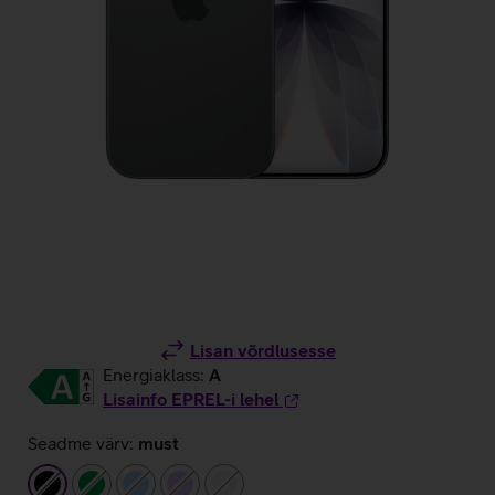
Lisan võrdlusesse
Energiaklass:
A
Lisainfo EPREL-i lehel
Seadme värv:
must
must
roheline
helesinine
helelilla
valge