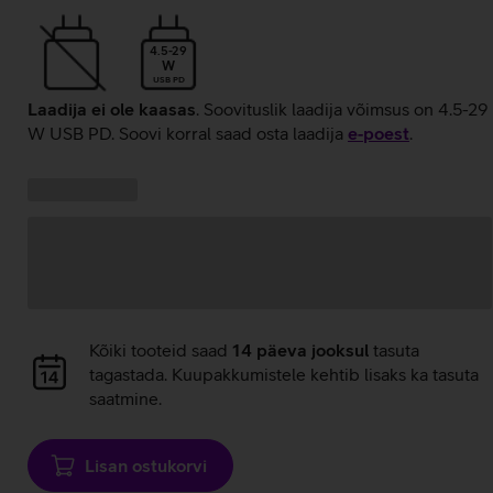
4.5-29
W
USB PD
Laadija ei ole kaasas
. Soovituslik laadija võimsus on 4.5-29
W USB PD. Soovi korral saad osta laadija
e‑poest
.
Kampaania
Andmete
pakkumised:
laadimine
Andmete
Kõiki tooteid saad
14 päeva jooksul
tasuta
laadimine
tagastada. Kuupakkumistele kehtib lisaks ka tasuta
saatmine.
Lisan ostukorvi