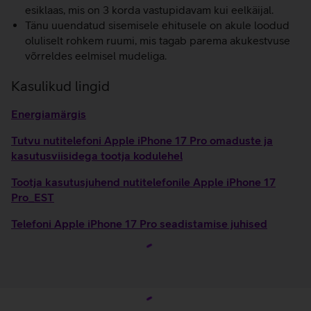
esiklaas, mis on 3 korda vastupidavam kui eelkäijal.
Tänu uuendatud sisemisele ehitusele on akule loodud
oluliselt rohkem ruumi, mis tagab parema akukestvuse
võrreldes eelmisel mudeliga.
Kasulikud lingid
Energiamärgis
Tutvu nutitelefoni Apple iPhone 17 Pro omaduste ja
kasutusviisidega tootja kodulehel
Tootja kasutusjuhend nutitelefonile Apple iPhone 17
Pro_EST
Telefoni Apple iPhone 17 Pro seadistamise juhised