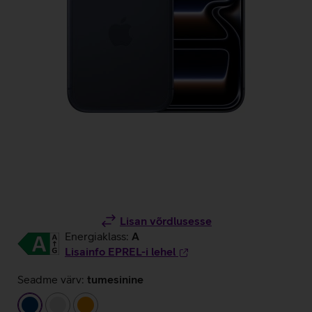
Lisan võrdlusesse
Energiaklass:
A
Lisainfo EPREL-i lehel
Seadme värv:
tumesinine
tumesinine
hõbedane
oranž