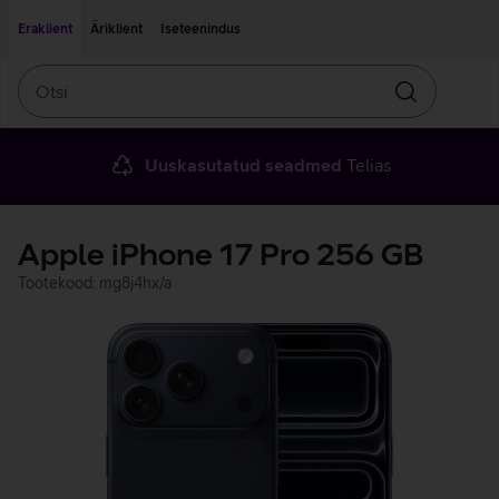
Liigu edasi põhisisu juurde
Ligipääsetavus
Eraklient
Äriklient
Iseteenindus
Otsi
Otsin
Uuskasutatud seadmed
Telias
Apple iPhone 17 Pro 256 GB
Tootekood: mg8j4hx/a