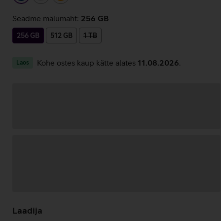
Seadme mälumaht:
256 GB
256 GB
512 GB
1 TB
Kohe ostes kaup kätte alates
11.08.2026
.
Laos
Andmete
laadimine
Laadija