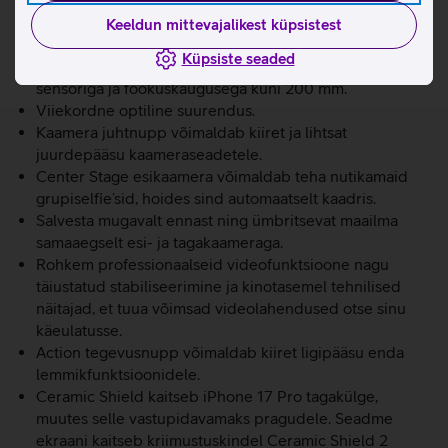
ProMotioni ekraaniga, mis toetab 120 Hz adaptiivset
värskendussagedust ja on eredusega kuni 3000 nitti.
Keeldun mittevajalikest küpsistest
Võimas A19 Pro kiip koos vesijahutusega.
Küpsiste seaded
Võimas 48 Mpix Fusion profikaamerasüsteem suurema
sensoriga ja fookuskaugusega kuni 200 mm.
Viiekordne optiline suurendus.
Kaamera juhtnupp võimaldab kiiret ja lihtsat
juurdepääsu kaameraseadetele.
Center Stage esikaamera võimaldab teha nutikamaid
grupiselfie’sid, hoides sind automaatselt kaadris.
Salvesta mugavalt ennast ning ümbritsevat maailma
samaaegselt esi- ja tagakaameraga.
Rohkem professionaalseid videofunktsioone nagu
täiustatud stabiliseerimine ja kinotasemel tehnilised
näitajad, et tuua võimsad videolahendused otse sinu
käeulatusse.
Action tegevusnupp võimaldab kiiret ligipääsu enda
lemmikfunktsioonidele.
Ceramic Shield kaitseb iPhone 17 Pro tagakülge,
muutes selle vastupidavamaks pragudele. Seadme
ekraani kaitseb kriimustuskindel Ceramic Shield 2