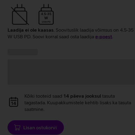
4.5-35
W
USB PD
Laadija ei ole kaasas
. Soovituslik laadija võimsus on 4.5-35
W USB PD. Soovi korral saad osta laadija
e‑poest
.
Kampaania
Andmete
pakkumised:
laadimine
Andmete
Kõiki tooteid saad
14 päeva jooksul
tasuta
laadimine
tagastada. Kuupakkumistele kehtib lisaks ka tasuta
saatmine.
Lisan ostukorvi