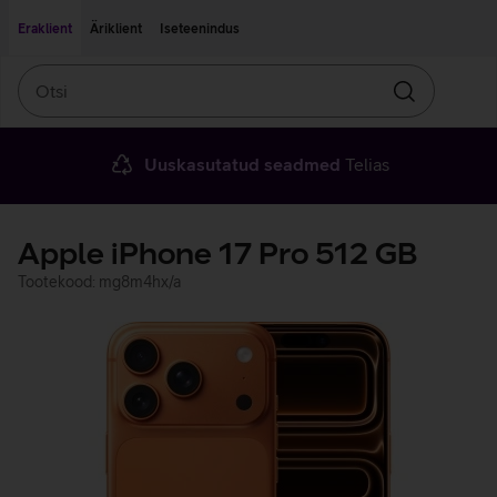
Liigu edasi põhisisu juurde
Ligipääsetavus
Eraklient
Äriklient
Iseteenindus
Otsi
Otsin
Uuskasutatud seadmed
Telias
Apple iPhone 17 Pro 512 GB
Tootekood: mg8m4hx/a