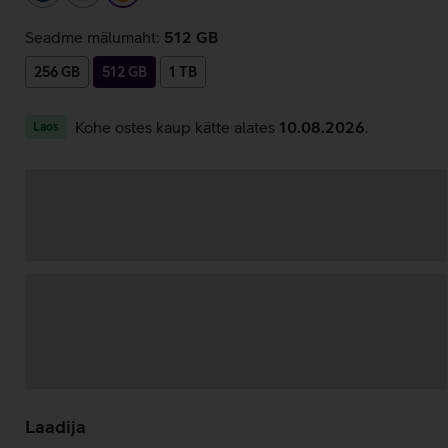
Seadme mälumaht:
512 GB
256 GB
512 GB
1 TB
Kohe ostes kaup kätte alates
10.08.2026
.
Laos
Andmete
laadimine
Laadija