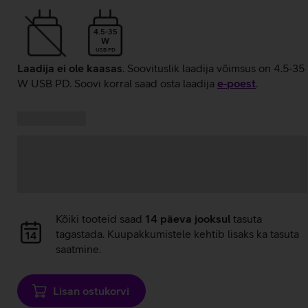
4.5-35
W
USB PD
Laadija ei ole kaasas
. Soovituslik laadija võimsus on 4.5-35
W USB PD. Soovi korral saad osta laadija
e‑poest
.
Kampaania
Andmete
pakkumised:
laadimine
Andmete
Kõiki tooteid saad
14 päeva jooksul
tasuta
laadimine
tagastada. Kuupakkumistele kehtib lisaks ka tasuta
saatmine.
Lisan ostukorvi