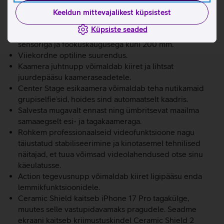
ProMotioni ekraaniga, mis toetab 120 Hz adaptiivset
värskendussagedust ja on eredusega kuni 3000 nitti.
Keeldun mittevajalikest küpsistest
Võimas A19 Pro kiip koos vesijahutusega.
Küpsiste seaded
Võimas 48 Mpix Fusion profikaamerasüsteem suurema
sensoriga ja fookuskaugusega kuni 200 mm.
Viiekordne optiline suurendus.
Kaamera juhtnupp võimaldab kiiret ja lihtsat
juurdepääsu kaameraseadetele.
Center Stage esikaamera võimaldab teha nutikamaid
grupiselfie’sid, hoides sind automaatselt kaadris.
Salvesta mugavalt ennast ning ümbritsevat maailma
samaaegselt esi- ja tagakaameraga.
Rohkem professionaalseid videofunktsioone nagu
täiustatud stabiliseerimine ja kinotasemel tehnilised
näitajad, et tuua võimsad videolahendused otse sinu
käeulatusse.
Action tegevusnupp võimaldab kiiret ligipääsu enda
lemmikfunktsioonidele.
Ceramic Shield kaitseb iPhone 17 Pro tagakülge,
muutes selle vastupidavamaks pragudele. Seadme
ekraani kaitseb kriimustuskindel Ceramic Shield 2