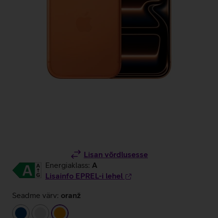
Lisan võrdlusesse
Energiaklass:
A
Lisainfo EPREL-i lehel
Seadme värv:
oranž
tumesinine
hõbedane
oranž