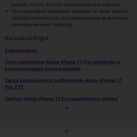
esiklaas, mis on 3 korda vastupidavam kui eelkäijal.
Tänu uuendatud sisemisele ehitusele on akule loodud
oluliselt rohkem ruumi, mis tagab parema akukestvuse
võrreldes eelmisel mudeliga.
Kasulikud lingid
Energiamärgis
Tutvu nutitelefoni Apple iPhone 17 Pro omaduste ja
kasutusviisidega tootja kodulehel
Tootja kasutusjuhend nutitelefonile Apple iPhone 17
Pro_EST
Telefoni Apple iPhone 17 Pro seadistamise juhised