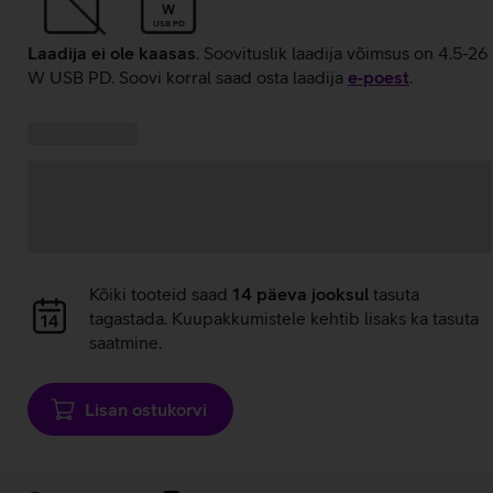
W
USB PD
Laadija ei ole kaasas
. Soovituslik laadija võimsus on 4.5-26
W USB PD. Soovi korral saad osta laadija
e‑poest
.
Kampaania
Andmete
pakkumised:
laadimine
Andmete
Kõiki tooteid saad
14 päeva jooksul
tasuta
laadimine
tagastada. Kuupakkumistele kehtib lisaks ka tasuta
saatmine.
Lisan ostukorvi