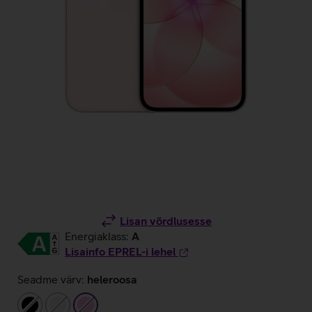
Lisan võrdlusesse
Energiaklass:
A
Lisainfo EPREL-i lehel
Seadme värv:
heleroosa
must
valge
heleroosa