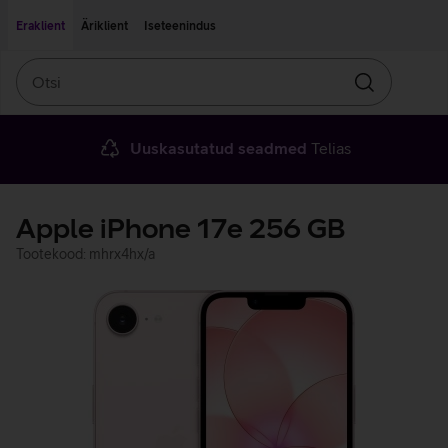
Liigu edasi põhisisu juurde
Ligipääsetavus
Eraklient
Äriklient
Iseteenindus
Otsi
Otsin
Uuskasutatud seadmed
Telias
Apple iPhone 17e 256 GB
Tootekood: mhrx4hx/a