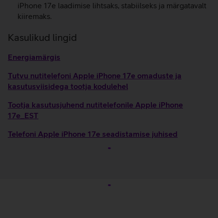
iPhone 17e laadimise lihtsaks, stabiilseks ja märgatavalt
kiiremaks.
Kasulikud lingid
Energiamärgis
Tutvu nutitelefoni Apple iPhone 17e omaduste ja
kasutusviisidega tootja kodulehel
Tootja kasutusjuhend nutitelefonile Apple iPhone
17e_EST
Telefoni Apple iPhone 17e seadistamise juhised