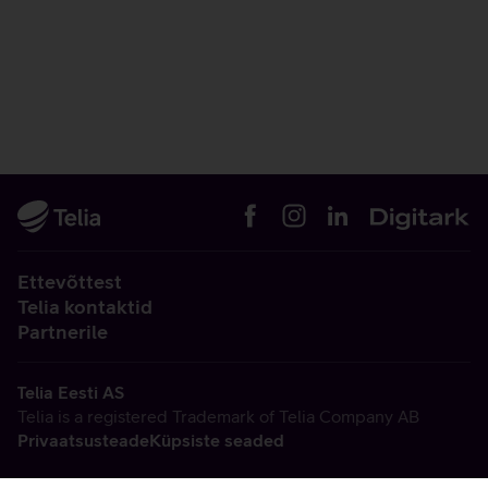
Ettevõttest
Telia kontaktid
Partnerile
Telia Eesti AS
Telia is a registered Trademark of Telia Company AB
Privaatsusteade
Küpsiste seaded