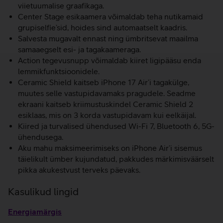
viietuumalise graafikaga.
Center Stage esikaamera võimaldab teha nutikamaid
grupiselfie’sid, hoides sind automaatselt kaadris.
Salvesta mugavalt ennast ning ümbritsevat maailma
samaaegselt esi- ja tagakaameraga.
Action tegevusnupp võimaldab kiiret ligipääsu enda
lemmikfunktsioonidele.
Ceramic Shield kaitseb iPhone 17 Air’i tagakülge,
muutes selle vastupidavamaks pragudele. Seadme
ekraani kaitseb kriimustuskindel Ceramic Shield 2
esiklaas, mis on 3 korda vastupidavam kui eelkäijal.
Kiired ja turvalised ühendused Wi-Fi 7, Bluetooth 6, 5G-
ühendusega.
Aku mahu maksimeerimiseks on iPhone Air’i sisemus
täielikult ümber kujundatud, pakkudes märkimisväärselt
pikka akukestvust terveks päevaks.
Kasulikud lingid
Energiamärgis