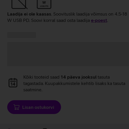
W
USB PD
Laadija ei ole kaasas
. Soovituslik laadija võimsus on 4.5-18
W USB PD. Soovi korral saad osta laadija
e‑poest
.
Kampaania
Andmete
pakkumised:
laadimine
Andmete
Kõiki tooteid saad
14 päeva jooksul
tasuta
laadimine
tagastada. Kuupakkumistele kehtib lisaks ka tasuta
saatmine.
Lisan ostukorvi