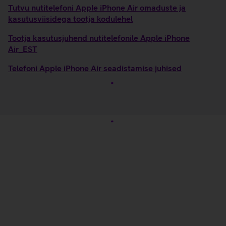
Tutvu nutitelefoni Apple iPhone Air omaduste ja
kasutusviisidega tootja kodulehel
Tootja kasutusjuhend nutitelefonile Apple iPhone
Air_EST
Telefoni Apple iPhone Air seadistamise juhised