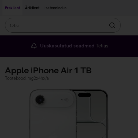
Liigu edasi põhisisu juurde
Ligipääsetavus
Eraklient
Äriklient
Iseteenindus
Otsi
Otsin
Uuskasutatud seadmed
Telias
Apple iPhone Air 1 TB
Tootekood: mg2x4hx/a