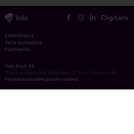
Ettevõttest
Telia kontaktid
Partnerile
Telia Eesti AS
Telia is a registered Trademark of Telia Company AB
Privaatsusteade
Küpsiste seaded