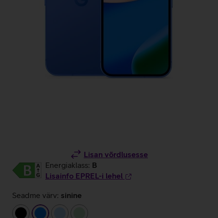
Lisan võrdlusesse
Energiaklass:
B
Lisainfo EPREL-i lehel
Seadme värv:
sinine
must
sinine
helesinine
heleroheline