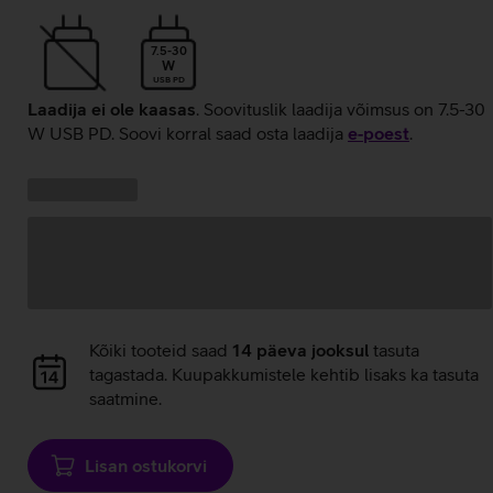
7.5-30
W
USB PD
Laadija ei ole kaasas
. Soovituslik laadija võimsus on 7.5-30
W USB PD. Soovi korral saad osta laadija
e‑poest
.
Kampaania
Andmete
pakkumised:
laadimine
Andmete
Kõiki tooteid saad
14 päeva jooksul
tasuta
laadimine
tagastada. Kuupakkumistele kehtib lisaks ka tasuta
saatmine.
Lisan ostukorvi