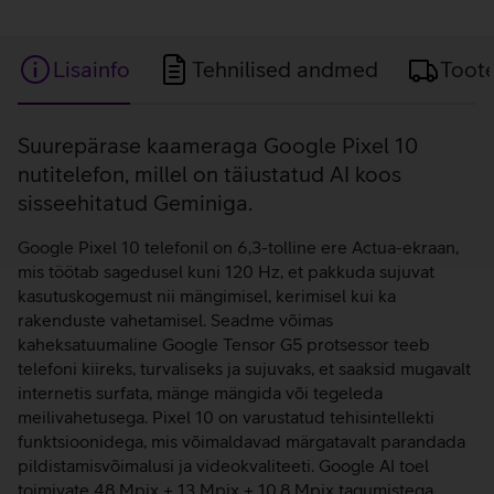
Lisainfo
Tehnilised andmed
Toot
Lisainfo
Suurepärase kaameraga Google Pixel 10
nutitelefon, millel on täiustatud AI koos
sisseehitatud Geminiga.
Google Pixel 10 telefonil on 6,3-tolline ere Actua-ekraan,
mis töötab sagedusel kuni 120 Hz, et pakkuda sujuvat
kasutuskogemust nii mängimisel, kerimisel kui ka
rakenduste vahetamisel. Seadme võimas
kaheksatuumaline Google Tensor G5 protsessor teeb
telefoni kiireks, turvaliseks ja sujuvaks, et saaksid mugavalt
internetis surfata, mänge mängida või tegeleda
meilivahetusega. Pixel 10 on varustatud tehisintellekti
funktsioonidega, mis võimaldavad märgatavalt parandada
pildistamisvõimalusi ja videokvaliteeti. Google AI toel
toimivate 48 Mpix + 13 Mpix + 10.8 Mpix tagumistega