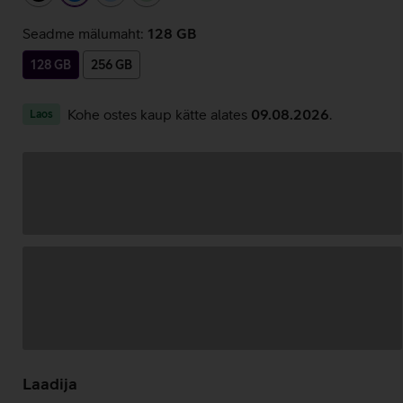
Seadme mälumaht:
128 GB
128 GB
256 GB
Kohe ostes kaup kätte alates
09.08.2026
.
Laos
Andmete
laadimine
Laadija