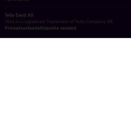
Telia Eesti AS
Telia is a registered Trademark of Telia Company AB
Privaatsusteade
Küpsiste seaded
Vabandame, tekkis
tehniline viga