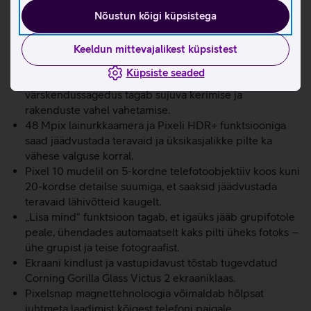
ja selle kohta kohe abi saada.
Nõustun kõigi küpsistega
Kiirust ja sujuvust tagab võimas Google Tensor G5 kiip,
mis on loodud toimima Google’i täiustatud AI’ga ja 12 GB
RAM’iga.
Keeldun mittevajalikest küpsistest
6,3-tolline 3000-nitti eredusega Actua ekraan on terav
Küpsiste seaded
ja selge ka otsese päikesevalguse käes. 120 Hz
värskendussagedus tagab sujuva kerimise ja
rakenduste vahel vahetamise.
48 Mpix lainurkkaamera ja Pixeli HDR+ funktsiooniga
saad jäädvustada teravaid ja üksikasjalikke pilte ka
vähese valguse korral.
Pixel 10 mudelil on 5-kordne telefotoobjektiiv koos kuni
20-kordse detailse suumiga, et saaksid jäädvustada
teravaid lähivõtteid kaugelt.
„Lisa mind“ funktsioon tagab, et igaüks jääb grupifotole
peale, ühendades automaatselt kaks pilti üheks fotoks –
ühe grupist ja teise fotograafist.
Ekraani kindlust ja vastupidavust tõstab tugevdatud
Corning Gorilla Glass Victus 2 ekraaniklaas.
Pixelsnap magnettehnoloogia võimaldab hõlpsat
juhtmeta laadimist kõigest telefoni paigale