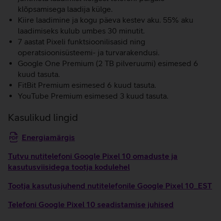
klõpsamisega laadija külge.
Kiire laadimine ja kogu päeva kestev aku. 55% aku
laadimiseks kulub umbes 30 minutit.
7 aastat Pixeli funktsioonilisasid ning
operatsioonisüsteemi- ja turvarakendusi.
Google One Premium (2 TB pilveruumi) esimesed 6
kuud tasuta.
FitBit Premium esimesed 6 kuud tasuta.
YouTube Premium esimesed 3 kuud tasuta.
Kasulikud lingid
Energiamärgis
Tutvu nutitelefoni Google Pixel 10 omaduste ja
kasutusviisidega tootja kodulehel
Tootja kasutusjuhend nutitelefonile Google Pixel 10_EST
Telefoni Google Pixel 10 seadistamise juhised