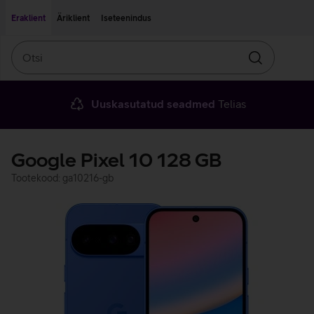
Liigu edasi põhisisu juurde
Ligipääsetavus
Eraklient
Äriklient
Iseteenindus
Otsi
Otsin
Uuskasutatud seadmed
Telias
Google Pixel 10 128 GB
Tootekood: ga10216-gb