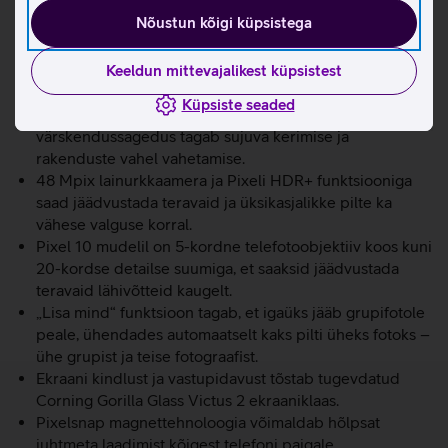
ja selle kohta kohe abi saada.
Nõustun kõigi küpsistega
Kiirust ja sujuvust tagab võimas Google Tensor G5 kiip,
mis on loodud toimima Google’i täiustatud AI’ga ja 12 GB
RAM’iga.
Keeldun mittevajalikest küpsistest
6,3-tolline 3000-nitti eredusega Actua ekraan on terav
Küpsiste seaded
ja selge ka otsese päikesevalguse käes. 120 Hz
värskendussagedus tagab sujuva kerimise ja
rakenduste vahel vahetamise.
48 Mpix lainurkkaamera ja Pixeli HDR+ funktsiooniga
saad jäädvustada teravaid ja üksikasjalikke pilte ka
vähese valguse korral.
Pixel 10 mudelil on 5-kordne telefotoobjektiiv koos kuni
20-kordse detailse suumiga, et saaksid jäädvustada
teravaid lähivõtteid kaugelt.
„Lisa mind“ funktsioon tagab, et igaüks jääb grupifotole
peale, ühendades automaatselt kaks pilti üheks fotoks –
ühe grupist ja teise fotograafist.
Ekraani kindlust ja vastupidavust tõstab tugevdatud
Corning Gorilla Glass Victus 2 ekraaniklaas.
Pixelsnap magnettehnoloogia võimaldab hõlpsat
juhtmeta laadimist kõigest telefoni paigale