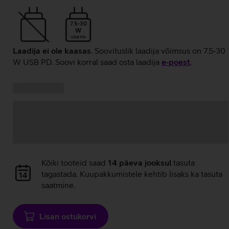
7.5-30
W
USB PD
Laadija ei ole kaasas
. Soovituslik laadija võimsus on 7.5-30
W USB PD. Soovi korral saad osta laadija
e‑poest
.
Kampaania
Andmete
pakkumised:
laadimine
Andmete
Kõiki tooteid saad
14 päeva jooksul
tasuta
laadimine
tagastada. Kuupakkumistele kehtib lisaks ka tasuta
saatmine.
Lisan ostukorvi