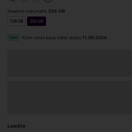
Seadme mälumaht:
256 GB
128 GB
256 GB
Kohe ostes kaup kätte alates
11.08.2026
.
Laos
Andmete
laadimine
Laadija