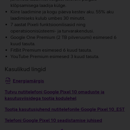
klõpsamisega laadija külge.
Kiire laadimine ja kogu päeva kestev aku. 55% aku
laadimiseks kulub umbes 30 minutit.
7 aastat Pixeli funktsioonilisasid ning
operatsioonisüsteemi- ja turvarakendusi.
Google One Premium (2 TB pilveruumi) esimesed 6
kuud tasuta.
FitBit Premium esimesed 6 kuud tasuta.
YouTube Premium esimesed 3 kuud tasuta.
Kasulikud lingid
Energiamärgis
Tutvu nutitelefoni Google Pixel 10 omaduste ja
kasutusviisidega tootja kodulehel
Tootja kasutusjuhend nutitelefonile Google Pixel 10_EST
Telefoni Google Pixel 10 seadistamise juhised