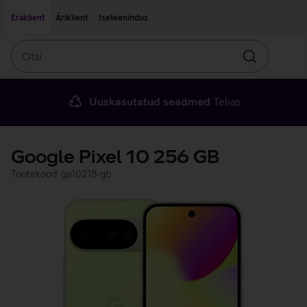
Liigu edasi põhisisu juurde
Ligipääsetavus
Eraklient
Äriklient
Iseteenindus
Otsi
Otsin
Uuskasutatud seadmed
Telias
Google Pixel 10 256 GB
Tootekood: ga10218-gb