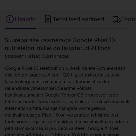
Lisainfo
Tehnilised andmed
Toot
Lisainfo
Suurepärase kaameraga Google Pixel 10
nutitelefon, millel on täiustatud AI koos
sisseehitatud Geminiga.
Google Pixel 10 telefonil on 6,3-tolline ere Actua-ekraan,
mis töötab sagedusel kuni 120 Hz, et pakkuda sujuvat
kasutuskogemust nii mängimisel, kerimisel kui ka
rakenduste vahetamisel. Seadme võimas
kaheksatuumaline Google Tensor G5 protsessor teeb
telefoni kiireks, turvaliseks ja sujuvaks, et saaksid mugavalt
internetis surfata, mänge mängida või tegeleda
meilivahetusega. Pixel 10 on varustatud tehisintellekti
funktsioonidega, mis võimaldavad märgatavalt parandada
pildistamisvõimalusi ja videokvaliteeti. Google AI toel
toimivate 48 Mpix + 13 Mpix + 10.8 Mpix tagumistega