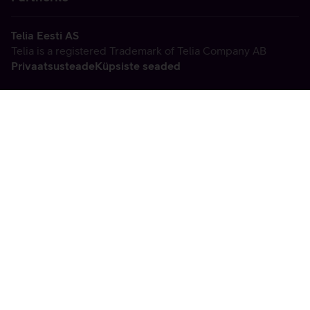
Telia Eesti AS
Telia is a registered Trademark of Telia Company AB
Privaatsusteade
Küpsiste seaded
Vabandame, tekkis
tehniline viga