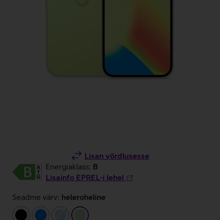
Lisan võrdlusesse
Energiaklass:
B
Lisainfo EPREL-i lehel
Seadme värv:
heleroheline
must
sinine
helesinine
heleroheline