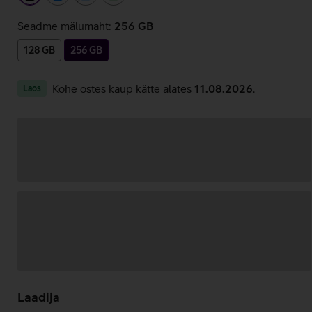
Seadme mälumaht:
256 GB
128 GB
256 GB
Kohe ostes kaup kätte alates
11.08.2026
.
Laos
Andmete
laadimine
Laadija