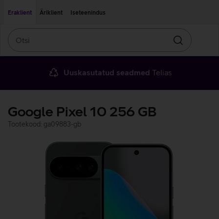
Liigu edasi põhisisu juurde
Ligipääsetavus
Eraklient
Äriklient
Iseteenindus
Otsi
Otsin
Uuskasutatud seadmed
Telias
Google Pixel 10 256 GB
Tootekood: ga09883-gb