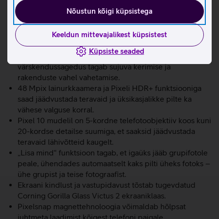
ja selle kohta kohe abi saada.
Nõustun kõigi küpsistega
Kiirust ja sujuvust tagab võimas Google Tensor G5 kiip,
mis on loodud toimima Google’i täiustatud AI’ga ja 12 GB
RAM’iga.
Keeldun mittevajalikest küpsistest
6,3-tolline 3000-nitti eredusega Actua ekraan on terav
Küpsiste seaded
ja selge ka otsese päikesevalguse käes. 120 Hz
värskendussagedus tagab sujuva kerimise ja
rakenduste vahel vahetamise.
48 Mpix lainurkkaamera ja Pixeli HDR+ funktsiooniga
saad jäädvustada teravaid ja üksikasjalikke pilte ka
vähese valguse korral.
Pixel 10 mudelil on 5-kordne telefotoobjektiiv koos kuni
20-kordse detailse suumiga, et saaksid jäädvustada
teravaid lähivõtteid kaugelt.
„Lisa mind“ funktsioon tagab, et igaüks jääb grupifotole
peale, ühendades automaatselt kaks pilti üheks fotoks –
ühe grupist ja teise fotograafist.
Ekraani kindlust ja vastupidavust tõstab tugevdatud
Corning Gorilla Glass Victus 2 ekraaniklaas.
Pixelsnap magnettehnoloogia võimaldab hõlpsat
juhtmeta laadimist kõigest telefoni paigale