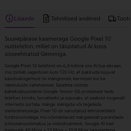
Lisainfo
Tehnilised andmed
Toot
Lisainfo
Suurepärase kaameraga Google Pixel 10
nutitelefon, millel on täiustatud AI koos
sisseehitatud Geminiga.
Google Pixel 10 telefonil on 6,3-tolline ere Actua-ekraan,
mis töötab sagedusel kuni 120 Hz, et pakkuda sujuvat
kasutuskogemust nii mängimisel, kerimisel kui ka
rakenduste vahetamisel. Seadme võimas
kaheksatuumaline Google Tensor G5 protsessor teeb
telefoni kiireks, turvaliseks ja sujuvaks, et saaksid mugavalt
internetis surfata, mänge mängida või tegeleda
meilivahetusega. Pixel 10 on varustatud tehisintellekti
funktsioonidega, mis võimaldavad märgatavalt parandada
pildistamisvõimalusi ja videokvaliteeti. Google AI toel
toimivate 48 Mpix + 13 Mpix + 10.8 Mpix tagumistega