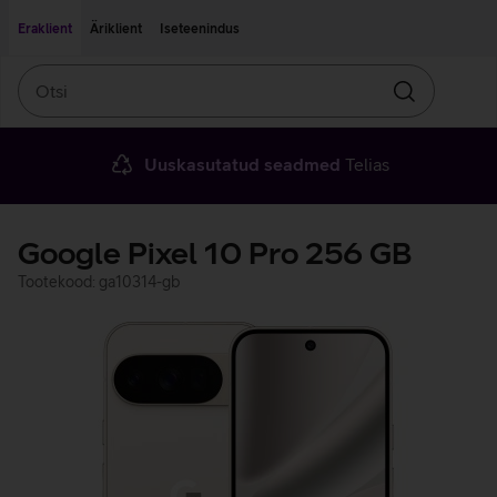
Liigu edasi põhisisu juurde
Ligipääsetavus
Eraklient
Äriklient
Iseteenindus
Otsi
Otsin
Uuskasutatud seadmed
Telias
Google Pixel 10 Pro 256 GB
Tootekood: ga10314-gb