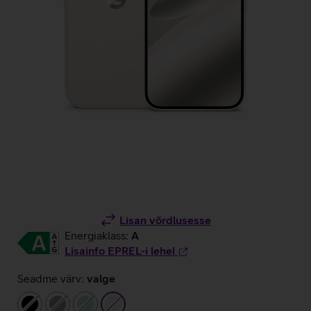
Lisan võrdlusesse
Energiaklass:
A
Lisainfo EPREL-i lehel
Seadme värv:
valge
must
hall
heleroheline
valge