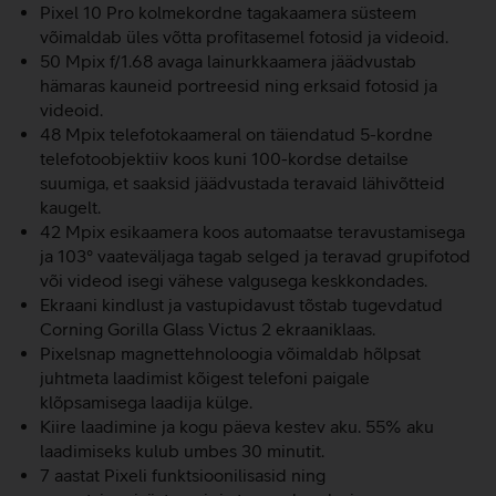
Pixel 10 Pro kolmekordne tagakaamera süsteem
võimaldab üles võtta profitasemel fotosid ja videoid.
50 Mpix f/1.68 avaga lainurkkaamera jäädvustab
hämaras kauneid portreesid ning erksaid fotosid ja
videoid.
48 Mpix telefotokaameral on täiendatud 5-kordne
telefotoobjektiiv koos kuni 100-kordse detailse
suumiga, et saaksid jäädvustada teravaid lähivõtteid
kaugelt.
42 Mpix esikaamera koos automaatse teravustamisega
ja 103° vaateväljaga tagab selged ja teravad grupifotod
või videod isegi vähese valgusega keskkondades.
Ekraani kindlust ja vastupidavust tõstab tugevdatud
Corning Gorilla Glass Victus 2 ekraaniklaas.
Pixelsnap magnettehnoloogia võimaldab hõlpsat
juhtmeta laadimist kõigest telefoni paigale
klõpsamisega laadija külge.
Kiire laadimine ja kogu päeva kestev aku. 55% aku
laadimiseks kulub umbes 30 minutit.
7 aastat Pixeli funktsioonilisasid ning