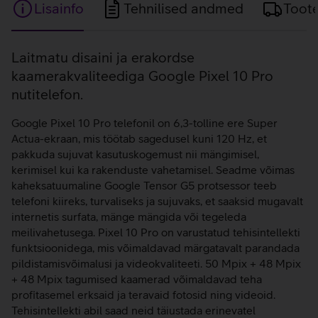
Lisainfo
Tehnilised andmed
Toot
Lisainfo
Laitmatu disaini ja erakordse
kaamerakvaliteediga Google Pixel 10 Pro
nutitelefon.
Google Pixel 10 Pro telefonil on 6,3-tolline ere Super
Actua-ekraan, mis töötab sagedusel kuni 120 Hz, et
pakkuda sujuvat kasutuskogemust nii mängimisel,
kerimisel kui ka rakenduste vahetamisel. Seadme võimas
kaheksatuumaline Google Tensor G5 protsessor teeb
telefoni kiireks, turvaliseks ja sujuvaks, et saaksid mugavalt
internetis surfata, mänge mängida või tegeleda
meilivahetusega. Pixel 10 Pro on varustatud tehisintellekti
funktsioonidega, mis võimaldavad märgatavalt parandada
pildistamisvõimalusi ja videokvaliteeti. 50 Mpix + 48 Mpix
+ 48 Mpix tagumised kaamerad võimaldavad teha
profitasemel erksaid ja teravaid fotosid ning videoid.
Tehisintellekti abil saad neid täiustada erinevatel