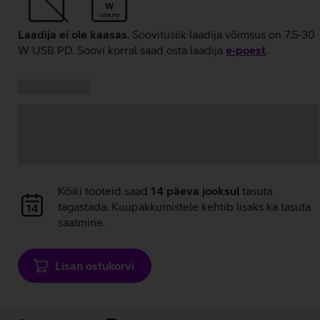
W
USB PD
Laadija ei ole kaasas
. Soovituslik laadija võimsus on 7.5-30
W USB PD. Soovi korral saad osta laadija
e‑poest
.
Kampaania
Andmete
pakkumised:
laadimine
Andmete
Kõiki tooteid saad
14 päeva jooksul
tasuta
laadimine
tagastada. Kuupakkumistele kehtib lisaks ka tasuta
saatmine.
Lisan ostukorvi