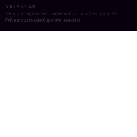
Telia Eesti AS
Telia is a registered Trademark of Telia Company AB
Privaatsusteade
Küpsiste seaded
Vabandame, tekkis
tehniline viga
tx:undefined:ut:null