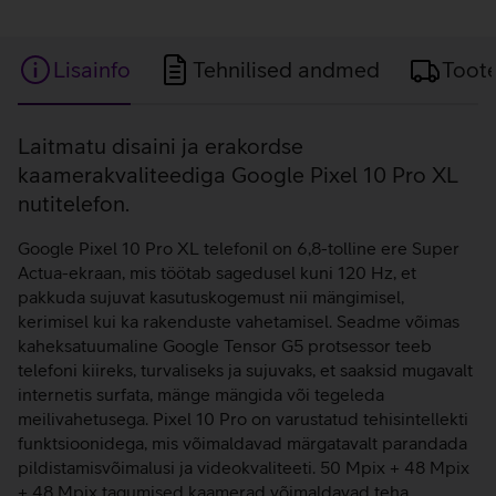
Lisainfo
Tehnilised andmed
Toot
Lisainfo
Laitmatu disaini ja erakordse
kaamerakvaliteediga Google Pixel 10 Pro XL
nutitelefon.
Google Pixel 10 Pro XL telefonil on 6,8-tolline ere Super
Actua-ekraan, mis töötab sagedusel kuni 120 Hz, et
pakkuda sujuvat kasutuskogemust nii mängimisel,
kerimisel kui ka rakenduste vahetamisel. Seadme võimas
kaheksatuumaline Google Tensor G5 protsessor teeb
telefoni kiireks, turvaliseks ja sujuvaks, et saaksid mugavalt
internetis surfata, mänge mängida või tegeleda
meilivahetusega. Pixel 10 Pro on varustatud tehisintellekti
funktsioonidega, mis võimaldavad märgatavalt parandada
pildistamisvõimalusi ja videokvaliteeti. 50 Mpix + 48 Mpix
+ 48 Mpix tagumised kaamerad võimaldavad teha