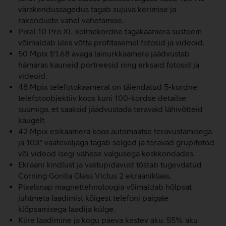
värskendussagedus tagab sujuva kerimise ja
rakenduste vahel vahetamise.
Pixel 10 Pro XL kolmekordne tagakaamera süsteem
võimaldab üles võtta profitasemel fotosid ja videoid.
50 Mpix f/1.68 avaga lainurkkaamera jäädvustab
hämaras kauneid portreesid ning erksaid fotosid ja
videoid.
48 Mpix telefotokaameral on täiendatud 5-kordne
telefotoobjektiiv koos kuni 100-kordse detailse
suumiga, et saaksid jäädvustada teravaid lähivõtteid
kaugelt.
42 Mpix esikaamera koos automaatse teravustamisega
ja 103° vaateväljaga tagab selged ja teravad grupifotod
või videod isegi vähese valgusega keskkondades.
Ekraani kindlust ja vastupidavust tõstab tugevdatud
Corning Gorilla Glass Victus 2 ekraaniklaas.
Pixelsnap magnettehnoloogia võimaldab hõlpsat
juhtmeta laadimist kõigest telefoni paigale
klõpsamisega laadija külge.
Kiire laadimine ja kogu päeva kestev aku. 55% aku