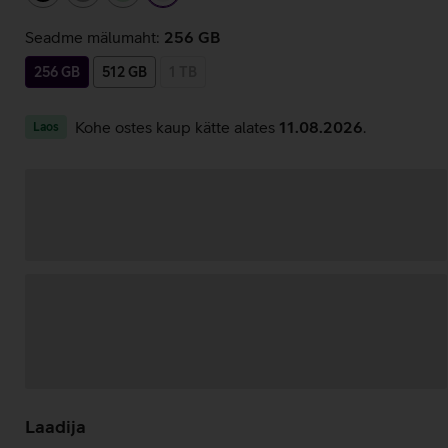
Seadme mälumaht:
256 GB
256 GB
512 GB
1 TB
Kohe ostes kaup kätte alates
11.08.2026
.
Laos
Andmete
laadimine
Laadija