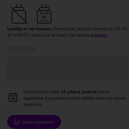
7.5-45
W
USB PD
Laadija ei ole kaasas
. Soovituslik laadija võimsus on 7.5-45
W USB PD. Soovi korral saad osta laadija
e‑poest
.
Kampaania
Andmete
pakkumised:
laadimine
Andmete
Kõiki tooteid saad
14 päeva jooksul
tasuta
laadimine
tagastada. Kuupakkumistele kehtib lisaks ka tasuta
saatmine.
Lisan ostukorvi