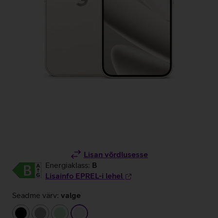
Lisan võrdlusesse
Energiaklass:
B
Lisainfo EPREL-i lehel
Seadme värv:
valge
must
hall
heleroheline
valge