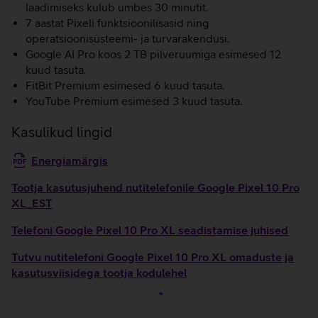
laadimiseks kulub umbes 30 minutit.
7 aastat Pixeli funktsioonilisasid ning
operatsioonisüsteemi- ja turvarakendusi.
Google AI Pro koos 2 TB pilveruumiga esimesed 12
kuud tasuta.
FitBit Premium esimesed 6 kuud tasuta.
YouTube Premium esimesed 3 kuud tasuta.
Kasulikud lingid
Energiamärgis
Tootja kasutusjuhend nutitelefonile Google Pixel 10 Pro
XL_EST
Telefoni Google Pixel 10 Pro XL seadistamise juhised
Tutvu nutitelefoni Google Pixel 10 Pro XL omaduste ja
kasutusviisidega tootja kodulehel