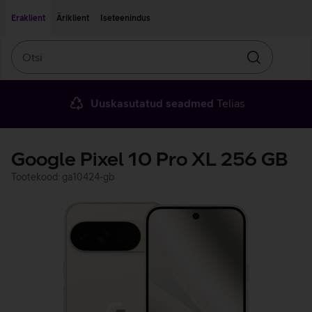
Liigu edasi põhisisu juurde
Ligipääsetavus
Eraklient
Äriklient
Iseteenindus
Otsi
Otsin
Uuskasutatud seadmed
Telias
Google Pixel 10 Pro XL 256 GB
Tootekood: ga10424-gb