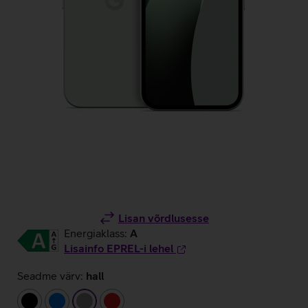
Lisan võrdlusesse
Energiaklass:
A
Lisainfo EPREL-i lehel
Seadme värv:
hall
must
sinine
hall
punane