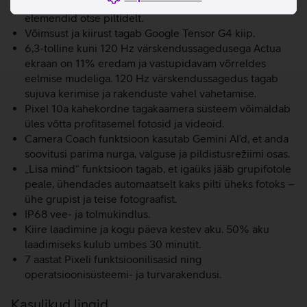
Tehisintellekt pakub võimalust eemaldada soovimatud
elemendid otse piltidelt.
Võimsust ja kiirust tagab Google Tensor G4 kiip.
6,3-tolline kuni 120 Hz värskendussagedusega Actua
ekraan on 11% eredam ja vastupidavam võrreldes
eelmise mudeliga. 120 Hz värskendussagedus tagab
sujuva kerimise ja rakenduste vahel vahetamise.
Pixel 10a kahekordne tagakaamera süsteem võimaldab
üles võtta profitasemel fotosid ja videoid.
Camera Coach funktsioon kasutab Gemini AI’d, et anda
soovitusi parima nurga, valguse ja pildistusrežiimi osas.
„Lisa mind“ funktsioon tagab, et igaüks jääb grupifotole
peale, ühendades automaatselt kaks pilti üheks fotoks –
ühe grupist ja teise fotograafist.
IP68 vee- ja tolmukindlus.
Kiire laadimine ja kogu päeva kestev aku. 50% aku
laadimiseks kulub umbes 30 minutit.
7 aastat Pixeli funktsioonilisasid ning
operatsioonisüsteemi- ja turvarakendusi.
Kasulikud lingid