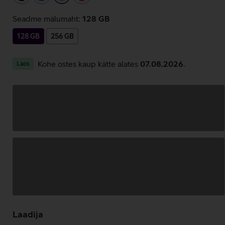
Seadme mälumaht:
128 GB
128 GB
256 GB
Kohe ostes kaup kätte alates
07.08.2026
.
Laos
Andmete
laadimine
Laadija