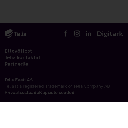
Ettevõttest
Telia kontaktid
Partnerile
Telia Eesti AS
Telia is a registered Trademark of Telia Company AB
Privaatsusteade
Küpsiste seaded