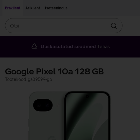
Liigu edasi põhisisu juurde
Ligipääsetavus
Eraklient
Äriklient
Iseteenindus
Otsi
Otsin
Uuskasutatud seadmed
Telias
Google Pixel 10a 128 GB
Tootekood: ga09599-gb