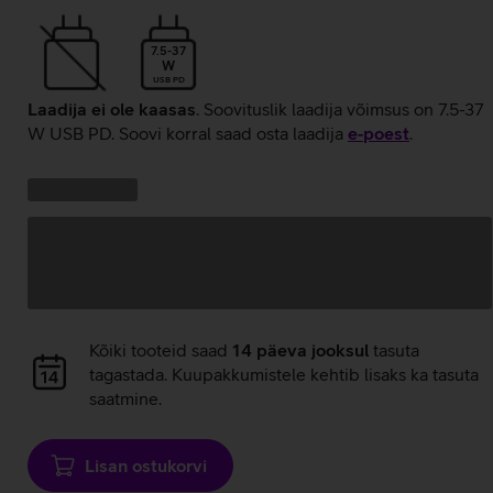
7.5-37
W
USB PD
Laadija ei ole kaasas
. Soovituslik laadija võimsus on 7.5-37
W USB PD. Soovi korral saad osta laadija
e‑poest
.
Kampaania
Andmete
pakkumised:
laadimine
Andmete
Kõiki tooteid saad
14 päeva jooksul
tasuta
laadimine
tagastada. Kuupakkumistele kehtib lisaks ka tasuta
saatmine.
Lisan ostukorvi