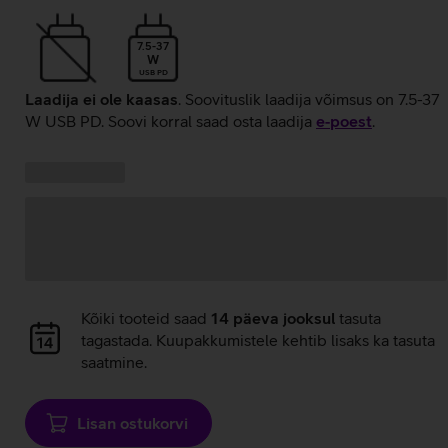
7.5-37
W
USB PD
Laadija ei ole kaasas
. Soovituslik laadija võimsus on 7.5-37
W USB PD. Soovi korral saad osta laadija
e‑poest
.
Kampaania
Andmete
pakkumised:
laadimine
Andmete
Kõiki tooteid saad
14 päeva jooksul
tasuta
laadimine
tagastada. Kuupakkumistele kehtib lisaks ka tasuta
saatmine.
Lisan ostukorvi