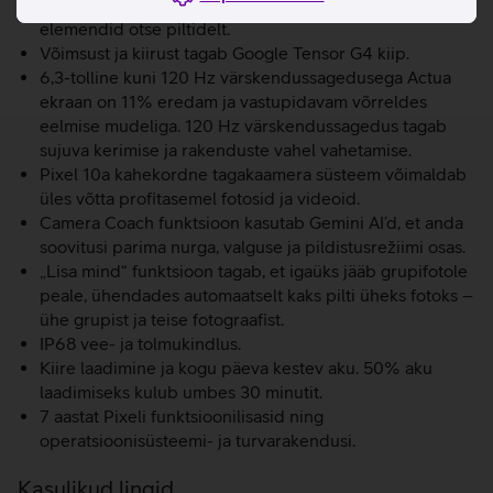
Tehisintellekt pakub võimalust eemaldada soovimatud
elemendid otse piltidelt.
Võimsust ja kiirust tagab Google Tensor G4 kiip.
6,3-tolline kuni 120 Hz värskendussagedusega Actua
ekraan on 11% eredam ja vastupidavam võrreldes
eelmise mudeliga. 120 Hz värskendussagedus tagab
sujuva kerimise ja rakenduste vahel vahetamise.
Pixel 10a kahekordne tagakaamera süsteem võimaldab
üles võtta profitasemel fotosid ja videoid.
Camera Coach funktsioon kasutab Gemini AI’d, et anda
soovitusi parima nurga, valguse ja pildistusrežiimi osas.
„Lisa mind“ funktsioon tagab, et igaüks jääb grupifotole
peale, ühendades automaatselt kaks pilti üheks fotoks –
ühe grupist ja teise fotograafist.
IP68 vee- ja tolmukindlus.
Kiire laadimine ja kogu päeva kestev aku. 50% aku
laadimiseks kulub umbes 30 minutit.
7 aastat Pixeli funktsioonilisasid ning
operatsioonisüsteemi- ja turvarakendusi.
Kasulikud lingid