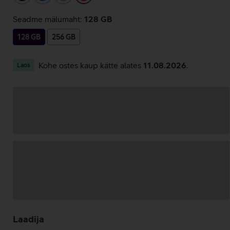
Seadme mälumaht:
128 GB
128 GB
256 GB
Kohe ostes kaup kätte alates
11.08.2026
.
Laos
Andmete
laadimine
Laadija