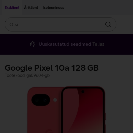
Liigu edasi põhisisu juurde
Ligipääsetavus
Eraklient
Äriklient
Iseteenindus
Otsi
Otsin
Uuskasutatud seadmed
Telias
Google Pixel 10a 128 GB
Tootekood: ga09604-gb