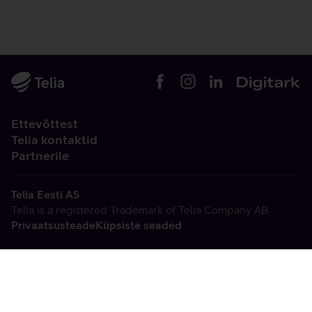
Ettevõttest
Telia kontaktid
Partnerile
Telia Eesti AS
Telia is a registered Trademark of Telia Company AB
Privaatsusteade
Küpsiste seaded