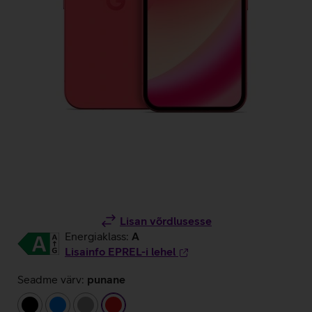
Lisan võrdlusesse
Energiaklass:
A
Lisainfo EPREL-i lehel
Seadme värv:
punane
must
sinine
hall
punane