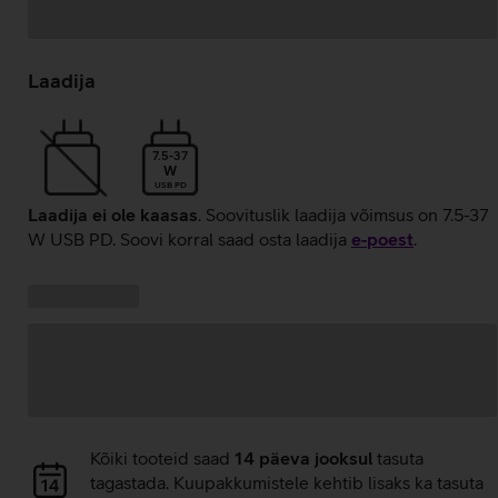
Andmete
laadimine
Laadija
7.5-37
W
USB PD
Laadija ei ole kaasas
. Soovituslik laadija võimsus on 7.5-37
W USB PD. Soovi korral saad osta laadija
e‑poest
.
Kampaania
Andmete
pakkumised:
laadimine
Andmete
Kõiki tooteid saad
14 päeva jooksul
tasuta
laadimine
tagastada. Kuupakkumistele kehtib lisaks ka tasuta