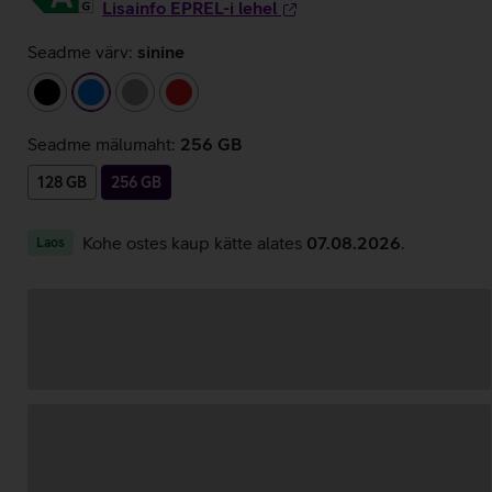
Lisainfo EPREL-i lehel
Seadme värv:
sinine
must
sinine
hall
punane
Seadme mälumaht:
256 GB
128 GB
256 GB
Kohe ostes kaup kätte alates
07.08.2026
.
Laos