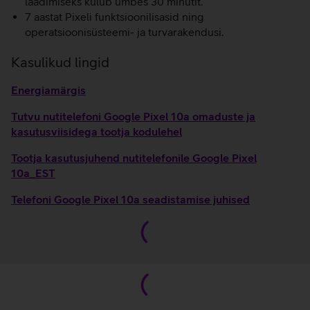
laadimiseks kulub umbes 30 minutit.
7 aastat Pixeli funktsioonilisasid ning
operatsioonisüsteemi- ja turvarakendusi.
Kasulikud lingid
Energiamärgis
Tutvu nutitelefoni Google Pixel 10a omaduste ja
kasutusviisidega tootja kodulehel
Tootja kasutusjuhend nutitelefonile Google Pixel
10a_EST
Telefoni Google Pixel 10a seadistamise juhised