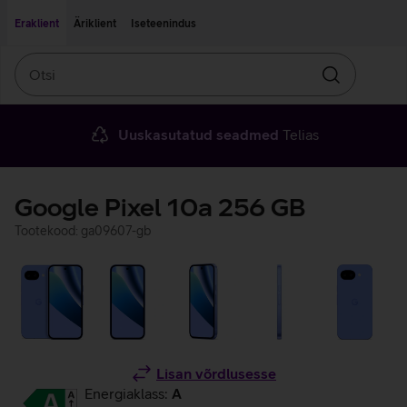
Liigu edasi põhisisu juurde
Ligipääsetavus
Eraklient
Äriklient
Iseteenindus
Otsi
Otsin
Uuskasutatud seadmed
Telias
Google Pixel 10a 256 GB
Tootekood: ga09607-gb
Lisan võrdlusesse
Energiaklass:
A