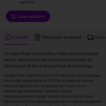
saatmine.
Lisan ostukorvi
Lisainfo
Tehnilised andmed
Toot
Lisainfo
Google Pixel nutitelefon, millel on korpusega
samal tasapinnal olev kaamerasüsteem ja
täiustatud AI koos sisseehitatud Geminiga.
Google Pixel 10a telefonil on 6,3-tolline ere Actua-ekraan,
mis töötab sagedusel kuni 120 Hz, et pakkuda sujuvat
kasutuskogemust nii mängimisel, kerimisel kui ka
rakenduste vahetamisel. Seadme võimas
kaheksatuumaline Google Tensor G4 protsessor teeb
telefoni kiireks, turvaliseks ja sujuvaks, et saaksid mugavalt