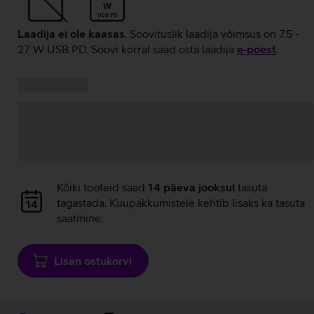
W
USB PD
Laadija ei ole kaasas
. Soovituslik laadija võimsus on 7.5 -
27 W USB PD. Soovi korral saad osta laadija
e‑poest
.
Kampaania
Andmete
pakkumised:
laadimine
Andmete
Kõiki tooteid saad
14 päeva jooksul
tasuta
laadimine
tagastada. Kuupakkumistele kehtib lisaks ka tasuta
saatmine.
Lisan ostukorvi