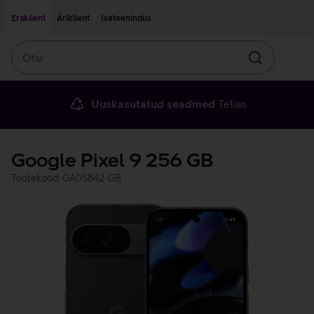
Liigu edasi põhisisu juurde
Ligipääsetavus
Eraklient
Äriklient
Iseteenindus
Otsi
Otsin
Uuskasutatud seadmed
Telias
Google Pixel 9 256 GB
Tootekood: GA05842-GB