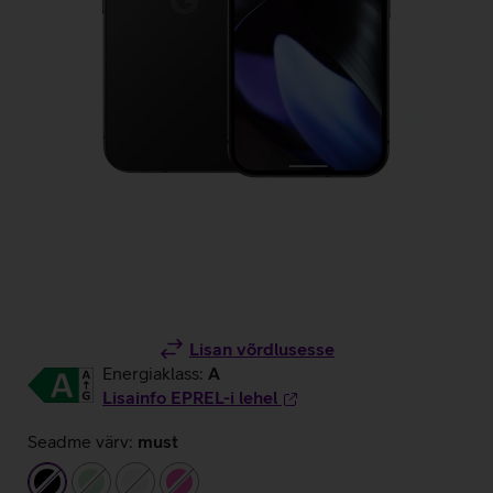
Lisan võrdlusesse
Energiaklass:
A
Lisainfo EPREL-i lehel
Seadme värv:
must
must
heleroheline
valge
roosa