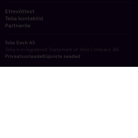
Ettevõttest
Telia kontaktid
Partnerile
Telia Eesti AS
Telia is a registered Trademark of Telia Company AB
Privaatsusteade
Küpsiste seaded