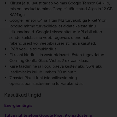
Kiirust ja sujuvust tagab võimas Google Tensor G4 kiip,
mis on loodud toimima Google’i täiustatud AI’ga ja 12 GB
RAM’iga.
Google Tensor G4 ja Titan M2 turvakiibiga Pixel 9 on
loodud mitme turvakihiga, et aidata kaitsta sinu
isikuandmeid. Google'i sisseehitatud VPI abil aitab
seade kaitsta sinu veebitegevusi, olenemata
rakendusest või veebibrauserist, mida kasutad.
IP68 vee- ja tolmukindlus.
Ekraani kindlust ja vastupidavust tõstab tugevdatud
Corning Gorilla Glass Victus 2 ekraaniklaas.
Kiire laadimine ja kogu päeva kestev aku. 55% aku
laadimiseks kulub umbes 30 minutit.
7 aastat Pixeli funktsioonilisasid ning
operatsioonisüsteemi- ja turvarakendusi.
Kasulikud lingid
Energiamärgis
Tutvu nutitelefoni Google Pixel 9 omaduste ja