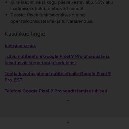
Kiire laadimine ja kogu päeva kestev aku. 55% aku
laadimiseks kulub umbes 30 minutit.
7 aastat Pixeli funktsioonilisasid ning
operatsioonisüsteemi- ja turvarakendusi.
Kasulikud lingid
Energiamärgis
Tutvu nutitelefoni Google Pixel 9 Pro omaduste ja
kasutusviisidega tootja kodulehel
Tootja kasutusjuhend nutitelefonile Google Pixel 9
Pro_EST
Telefoni Google Pixel 9 Pro seadistamise juhised