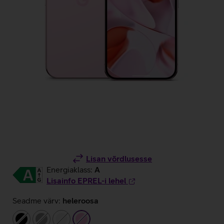
Lisan võrdlusesse
Energiaklass:
A
Lisainfo EPREL-i lehel
Seadme värv:
heleroosa
must
hall
valge
heleroosa