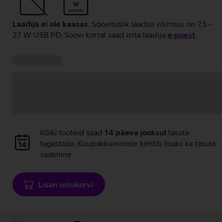
W
USB PD
Laadija ei ole kaasas
. Soovituslik laadija võimsus on 7.5 -
27 W USB PD. Soovi korral saad osta laadija
e‑poest
.
Kampaania
Andmete
pakkumised:
laadimine
Andmete
Kõiki tooteid saad
14 päeva jooksul
tasuta
laadimine
tagastada. Kuupakkumistele kehtib lisaks ka tasuta
saatmine.
Lisan ostukorvi