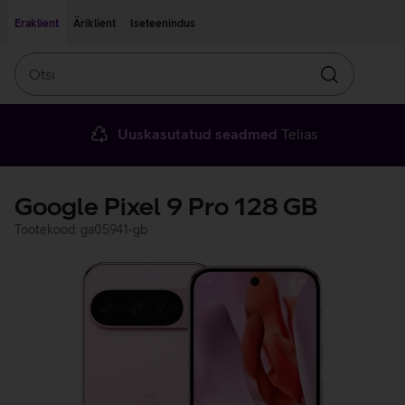
Liigu edasi põhisisu juurde
Ligipääsetavus
Eraklient
Äriklient
Iseteenindus
Otsi
Otsin
Uuskasutatud seadmed
Telias
Google Pixel 9 Pro 128 GB
Tootekood: ga05941-gb