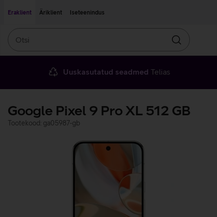
Liigu edasi põhisisu juurde
Ligipääsetavus
Eraklient
Äriklient
Iseteenindus
Otsi
Otsin
Uuskasutatud seadmed
Telias
Google Pixel 9 Pro XL 512 GB
Tootekood: ga05987-gb