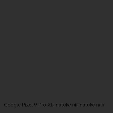
Google Pixel 9 Pro XL: natuke nii, natuke naa
Google Pixel seeria telefonid on lõpuks ametlikult Eestis
müügil. Selle fakti üle saab ainult rõõmustada, sest esiteks
on mitmekesisus alati hea ning teiseks on tegemist tõsise
alternatiiviga Samsungile ja Applele. Seda just
tippseadmete konkurentsis, kuna Google Pixel ongi
lipulaevaks loodud. Sarnaselt teiste tootjatega on ka
Google välja tulnud terve telefonide perekonnaga ehk siis