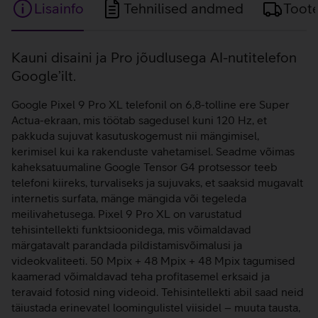
Lisainfo
Tehnilised andmed
Toot
Lisainfo
Kauni disaini ja Pro jõudlusega AI-nutitelefon
Google’ilt.
Google Pixel 9 Pro XL telefonil on 6,8-tolline ere Super
Actua-ekraan, mis töötab sagedusel kuni 120 Hz, et
pakkuda sujuvat kasutuskogemust nii mängimisel,
kerimisel kui ka rakenduste vahetamisel. Seadme võimas
kaheksatuumaline Google Tensor G4 protsessor teeb
telefoni kiireks, turvaliseks ja sujuvaks, et saaksid mugavalt
internetis surfata, mänge mängida või tegeleda
meilivahetusega. Pixel 9 Pro XL on varustatud
tehisintellekti funktsioonidega, mis võimaldavad
märgatavalt parandada pildistamisvõimalusi ja
videokvaliteeti. 50 Mpix + 48 Mpix + 48 Mpix tagumised
kaamerad võimaldavad teha profitasemel erksaid ja
teravaid fotosid ning videoid. Tehisintellekti abil saad neid
täiustada erinevatel loomingulistel viisidel – muuta tausta,