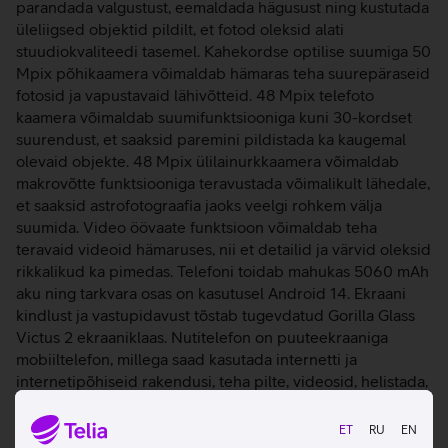
parandada valgustust, eemaldada hägusust ning kustutada
üleliigsed objektid pildilt, et fotod oleksid alati
stuudiokvaliteedi tasemel. Kahekordse optilise suumiga 50
Mpix põhikaamera võimaldab hämaras teha suurepäraseid
fotosid ja vapustavaid lähivõtteid. 48 Mpix telefoto
kaamera võimaldab suumifunktsiooniga kuni 30-kordset
suurendust, et saaksid paremini pildistada ka kaugemal
olevaid objekte. 48 Mpix ülilainurkkaamera võimaldab
makrovõtte funktsiooniga teravustada võimalikult lähedale,
et saaksid astrofotograafia jaoks veelgi rohkem välja
suumida. Video öövaate funktsioon võimaldab teha
teravaid videoid hämaruses, nii et detailid ja värvid oleksid
rikkalikud ka pimedas. Telefoni toidab mahukas 5060 mAh
aku ning tarkvara osas on kasutusel Android 14. Ekraani
kindlust ja vastupidavust tõstab tugevdatud Gorilla Glass
Victus 2 ekraaniklaas. Nutitelefon on puuteekraaniga
mobiiltelefon, millega saad kasutada internetti ja
internetipõhiseid rakendusi, teha pilte, videosid, helistada,
saata sõnumeid ja tarbida voogedastusteenuseid (näiteks
Telia TV-d).
ET
RU
EN