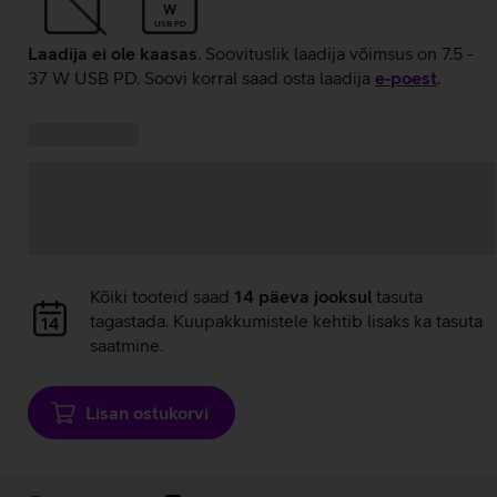
W
USB PD
Laadija ei ole kaasas
. Soovituslik laadija võimsus on 7.5 -
37 W USB PD. Soovi korral saad osta laadija
e‑poest
.
Kampaania
Andmete
pakkumised:
laadimine
Andmete
Kõiki tooteid saad
14 päeva jooksul
tasuta
laadimine
tagastada. Kuupakkumistele kehtib lisaks ka tasuta
saatmine.
Lisan ostukorvi