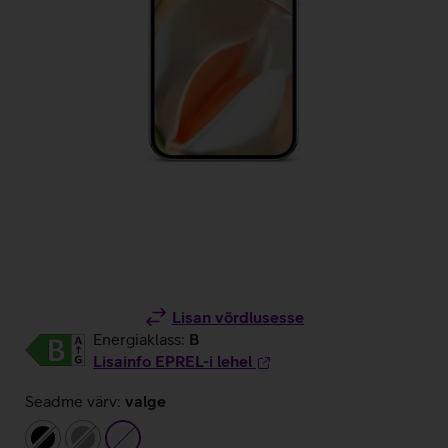
Lisan võrdlusesse
Energiaklass:
B
Lisainfo EPREL-i lehel
Seadme värv:
valge
must
hall
valge