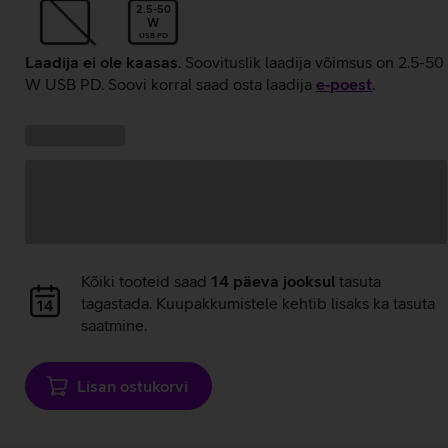
2.5-50
W
USB PD
Laadija ei ole kaasas
. Soovituslik laadija võimsus on 2.5-50
W USB PD. Soovi korral saad osta laadija
e‑poest
.
Kampaania
Andmete
pakkumised:
laadimine
Andmete
Kõiki tooteid saad
14 päeva jooksul
tasuta
laadimine
tagastada. Kuupakkumistele kehtib lisaks ka tasuta
saatmine.
Lisan ostukorvi