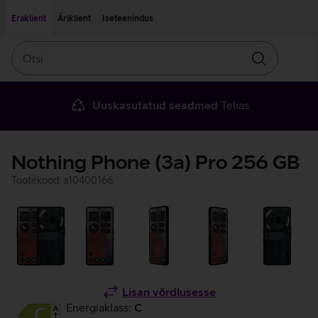
Liigu edasi põhisisu juurde
Ligipääsetavus
Eraklient
Äriklient
Iseteenindus
Otsi
Otsin
Uuskasutatud seadmed
Telias
Nothing Phone (3a) Pro 256 GB
Tootekood: a10400166
Lisan võrdlusesse
Energiaklass:
C