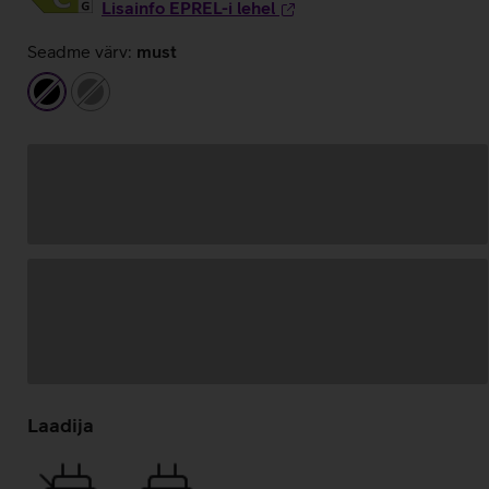
Lisainfo EPREL-i lehel
Seadme värv:
must
must
hall
Andmete
laadimine
Laadija