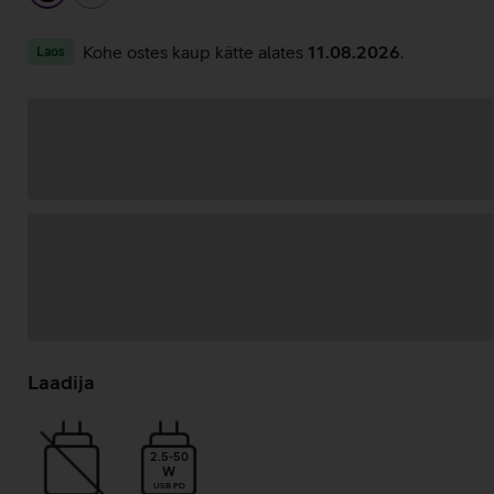
Kohe ostes kaup kätte alates
11.08.2026
.
Laos
Andmete
laadimine
Laadija
2.5-50
W
USB PD