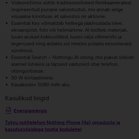
Videorežiimis süttib traditsioonilistest filmikaameratest
inspireeritud punane salvestustuli, mis annab selge
visuaalse kinnituse, et salvestus on aktiivne.
Essential Key võimaldab hetkega jäädvustada idee,
ekraanipildi, foto või helimärkme. AI töötleb materjali,
luues arukad kokkuvõtted, tuues välja võtmeinfo ja
tegevused ning aidates sul meeles pidada eesootavaid
sündmusi.
Essential Search – Nothingu AI otsing, mis pakub linkide
asemel lühikesi ja täpseid vastuseid otse telefoni
otsinguribasse.
50 W kiirlaadimine.
Kauakestev 5080 mAh aku.
Kasulikud lingid
Energiamärgis
Tutvu nutitelefoni Nothing Phone (4a) omaduste ja
kasutusviisidega tootja kodulehel