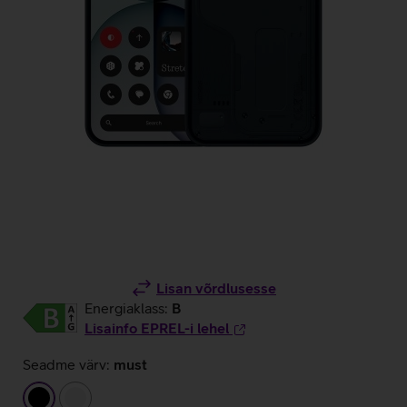
Lisan võrdlusesse
Energiaklass:
B
Lisainfo EPREL-i lehel
Seadme värv:
must
must
valge