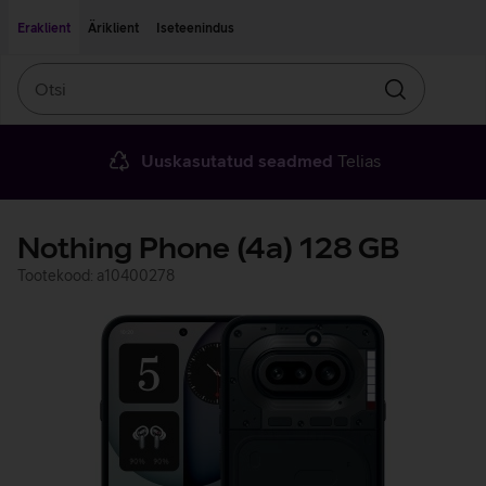
Liigu edasi põhisisu juurde
Ligipääsetavus
Eraklient
Äriklient
Iseteenindus
Otsi
Otsin
Uuskasutatud seadmed
Telias
Nothing Phone (4a) 128 GB
Tootekood: a10400278