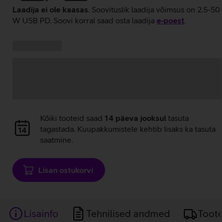
Laadija ei ole kaasas
. Soovituslik laadija võimsus on 2.5-50
W USB PD. Soovi korral saad osta laadija
e‑poest
.
Kampaania
Andmete
pakkumised:
laadimine
Andmete
Kõiki tooteid saad
14 päeva jooksul
tasuta
laadimine
tagastada. Kuupakkumistele kehtib lisaks ka tasuta
saatmine.
Lisan ostukorvi
Lisainfo
Tehnilised andmed
Toot