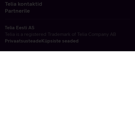
Telia kontaktid
Partnerile
Telia Eesti AS
Telia is a registered Trademark of Telia Company AB
Privaatsusteade
Küpsiste seaded
Vabandame, tekkis