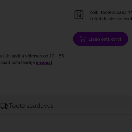
Andmete
Kõiki tooteid saad
1
laadimine
kehtib lisaks ka tasu
Lisan ostukorvi
tuslik laadija võimsus on 10 - 55
saad osta laadija
e‑poest
.
Toote saadavus