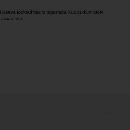
4 päeva jooksul
tasuta tagastada. Kuupakkumistele
ta saatmine.