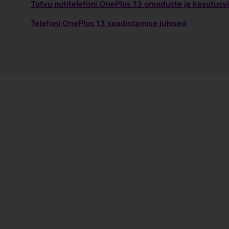
Tutvu nutitelefoni OnePlus 13 omaduste ja kasutusvi
Telefoni OnePlus 13 seadistamise juhised