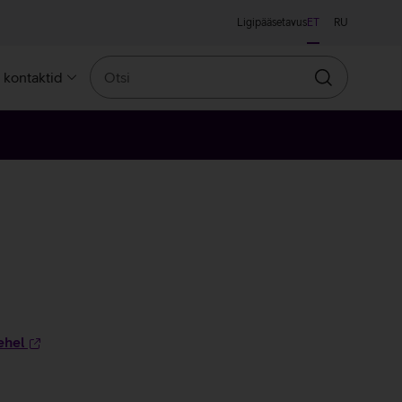
Ligipääsetavus
ET
RU
Otsi
a kontaktid
Otsin
ehel