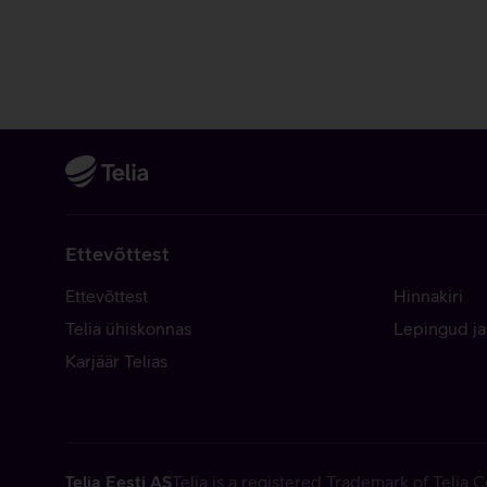
Ettevõttest
Ettevõttest
Hinnakiri
Telia ühiskonnas
Lepingud ja
Karjäär Telias
Telia Eesti AS
Telia is a registered Trademark of Telia