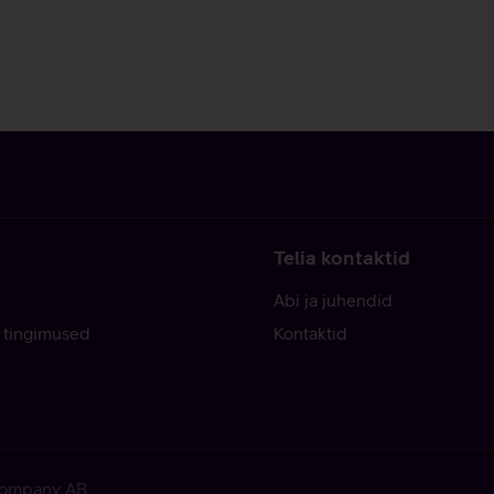
Telia kontaktid
Abi ja juhendid
 tingimused
Kontaktid
 Company AB