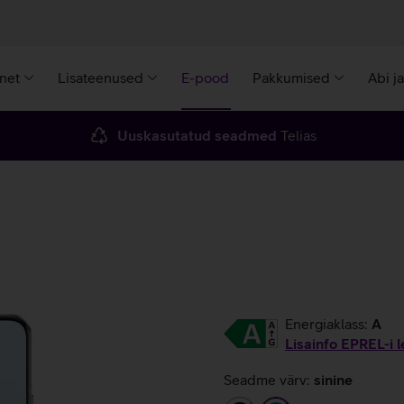
rnet
Lisateenused
E-pood
Pakkumised
Abi j
Uuskasutatud seadmed
Telias
Energiaklass:
A
Lisainfo EPREL-i l
Seadme värv:
sinine