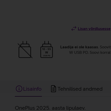
Lisan võrdlusesse
Laadija ei ole kaasas
. Soovi
10 - 55
W USB PD. Soovi korral 
W
USB PD
Lisainfo
Tehnilised andmed
Lisainfo
OnePlus 2025. aasta lipulaev.