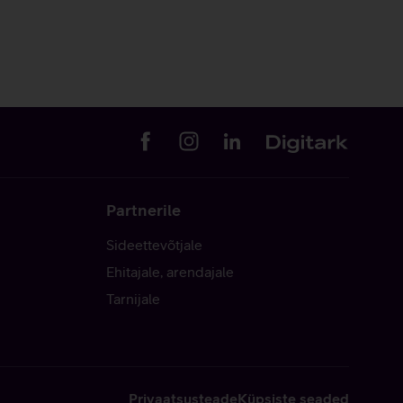
Partnerile
Sideettevõtjale
Ehitajale, arendajale
Tarnijale
Privaatsusteade
Küpsiste seaded