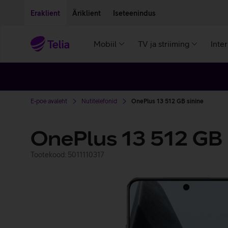
Liigu edasi põhisisu juurde
Ligipääsetavus
Eraklient
Äriklient
Iseteenindus
Mobiil
TV ja striiming
Inte
E-poe avaleht
Nutitelefonid
OnePlus 13 512 GB sinine
OnePlus 13 512 GB
Tootekood: 5011110317