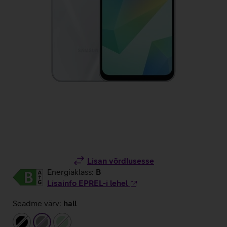
Lisan võrdlusesse
Energiaklass:
B
Lisainfo EPREL-i lehel
Seadme värv:
hall
must
hall
heleroheline