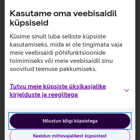
Kasulikud lingid
Kasutame oma veebisaidil
küpsiseid
Tootja kasutusjuhend nutitelefonile Samsung Galaxy
A16_EST
Küsime sinult luba selliste küpsiste
Energiamärgis
kasutamiseks, mida ei ole tingimata vaja
meie veebisaidi põhifunktsioonide
Tutvu nutitelefoni Samsung Galaxy A16 5G omaduste ja
toimimiseks või meie veebisaidil sinu
kasutusviisidega tootja kodulehel
soovitud teenuse pakkumiseks.
Telefoni Samsung Galaxy A16 5G seadistamise juhised
Tutvu meie küpsiste üksikasjalike
Seotud artiklid ja videod
kirjelduste ja reeglitega
Nõustun kõigi küpsistega
Keeldun mittevajalikest küpsistest