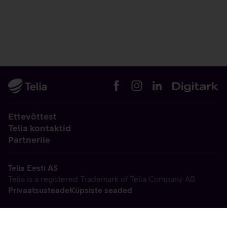
Ettevõttest
Telia kontaktid
Partnerile
Telia Eesti AS
Telia is a registered Trademark of Telia Company AB
Privaatsusteade
Küpsiste seaded