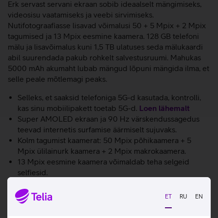
Erk servast servani ekraan sobib ideaalselt mängimiseks,
videosisu vaatamiseks ja veebi sirvimiseks.
Nutifotograafiasse lisavad võimalusi 50 + 5 Mpix + 2 Mpix
tagumised ja 13 Mpix eesmine kaamera. 128 GB telefoni
mälu ja lisavõimalus kuni 1,5 TB ulatuses seda mälukaardi
abil suurendada pakub rohkelt salvestusruumi. Mahukas
5000 mAh akumaht lubab mängud lõpuni mängida ilma, et
selle peale mõtlemagi peaks.
Selleks, et saaksid telefoniga 5G-d kasutada, kontrolli,
kas sinu mobiilipakett toetab 5G-d.
Loen lähemalt
Super AMOLED ekraan ja 90 Hz värskendussagedus
teevad internetis surfamise äärmiselt sujuvaks.
Kolm tagumist kaamerat: 50 Mpix põhikaamera + 5
Mpix ülilainurk kaamera + 2 Mpix makrokaamera.
13 Mpix eesmine kaamera võimaldab teha selgeid
selfiesid.
Sõrmejälje tuvastussensor on mugav ja tagab isiklikele
andmetele turvalisuse.
ET
RU
EN
Kauakestev 5000 mAh aku.
25 W kiirlaadimine.