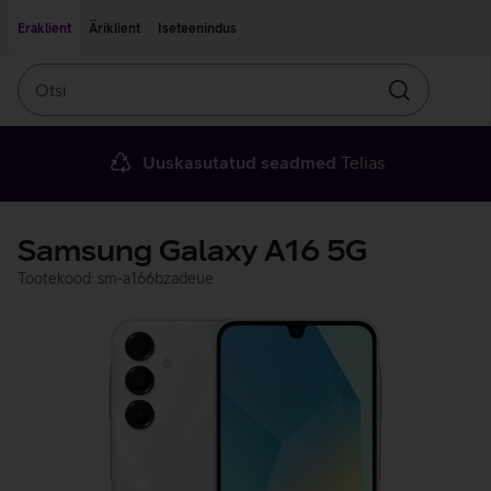
Liigu edasi põhisisu juurde
Ligipääsetavus
Eraklient
Äriklient
Iseteenindus
Otsi
Otsin
Uuskasutatud seadmed
Telias
Samsung Galaxy A16 5G
Tootekood: sm-a166bzadeue