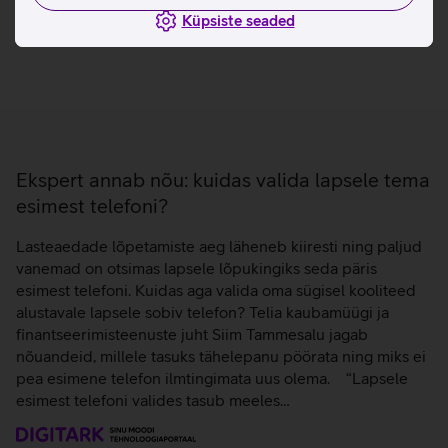
Küpsiste seaded
Ekspert annab nõu: kuidas valida lapsele tema
esimest telefoni?
Lasteaedade lõpetamiste aeg läheneb kiiresti ning paljud
vanemad on otsimas lapsele lõpukingiks seda päris
esimest telefoni. Kuidas aga valida oma sügisel kooliteed
alustavale lapsele sobiv telefon? Telia kaubamüügi ja
finantseerimisteenuste juht Siim Tammesalu jagab
nõuandeid, millele tasuks tähelepanu pöörata ning miks ei
pea esimene telefon ilmtingimata uus olema. “Lapsele
esimest telefoni valides tasub meeles…