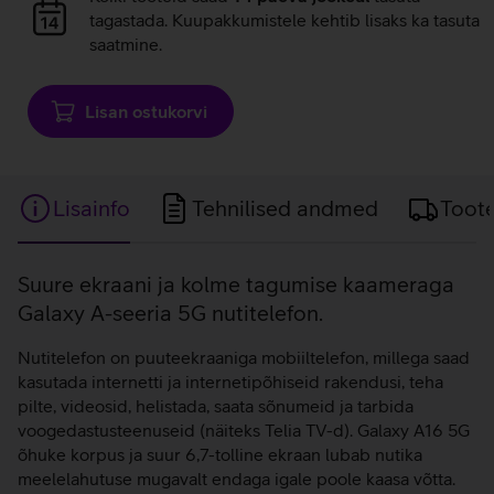
laadimine
tagastada. Kuupakkumistele kehtib lisaks ka tasuta
saatmine.
Lisan ostukorvi
Lisainfo
Tehnilised andmed
Toot
Lisainfo
Suure ekraani ja kolme tagumise kaameraga
Galaxy A-seeria 5G nutitelefon.
Nutitelefon on puuteekraaniga mobiiltelefon, millega saad
kasutada internetti ja internetipõhiseid rakendusi, teha
pilte, videosid, helistada, saata sõnumeid ja tarbida
voogedastusteenuseid (näiteks Telia TV-d). Galaxy A16 5G
õhuke korpus ja suur 6,7-tolline ekraan lubab nutika
meelelahutuse mugavalt endaga igale poole kaasa võtta.