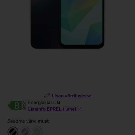
Lisan võrdlusesse
Energiaklass:
B
Lisainfo EPREL-i lehel
Seadme värv:
must
must
hall
heleroheline