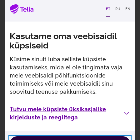
Mpix ülilainurk kaamera + 2 Mpix makrokaamera.
13 Mpix eesmine kaamera võimaldab teha selgeid
ET
RU
EN
selfiesid.
Sõrmejälje tuvastussensor on mugav ja tagab isiklikele
andmetele turvalisuse.
Kasutame oma veebisaidil
Kauakestev 5000 mAh aku.
küpsiseid
25 W kiirlaadimine.
Kasulikud lingid
Küsime sinult luba selliste küpsiste
kasutamiseks, mida ei ole tingimata vaja
Tootja kasutusjuhend nutitelefonile Samsung Galaxy
meie veebisaidi põhifunktsioonide
A16_EST
toimimiseks või meie veebisaidil sinu
Energiamärgis
soovitud teenuse pakkumiseks.
Tutvu nutitelefoni Samsung Galaxy A16 omaduste ja
kasutusviisidega tootja kodulehel
Tutvu meie küpsiste üksikasjalike
kirjelduste ja reeglitega
Telefoni Samsung Galaxy A16 seadistamise juhised
Seotud artiklid ja videod