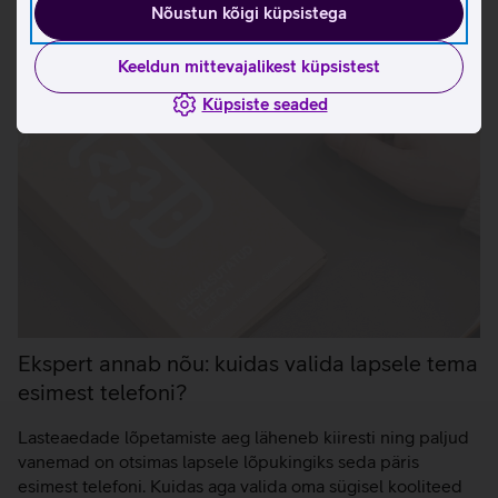
Nõustun kõigi küpsistega
Keeldun mittevajalikest küpsistest
Küpsiste seaded
Ekspert annab nõu: kuidas valida lapsele tema
esimest telefoni?
Lasteaedade lõpetamiste aeg läheneb kiiresti ning paljud
vanemad on otsimas lapsele lõpukingiks seda päris
esimest telefoni. Kuidas aga valida oma sügisel kooliteed