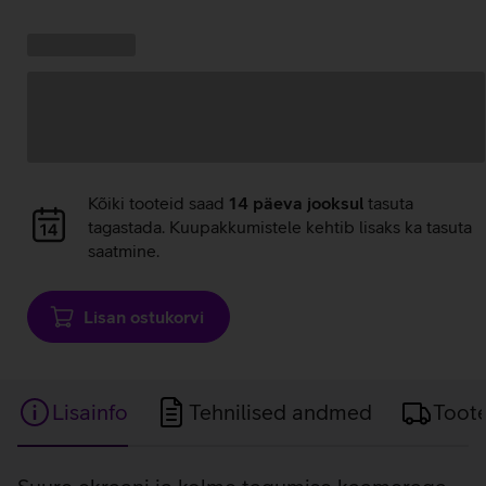
Kampaania
Andmete
pakkumised:
laadimine
Andmete
Kõiki tooteid saad
14 päeva jooksul
tasuta
laadimine
tagastada. Kuupakkumistele kehtib lisaks ka tasuta
saatmine.
Lisan ostukorvi
Lisainfo
Tehnilised andmed
Toot