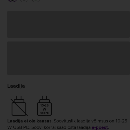
Andmete
laadimine
Laadija
10-25
W
USB PD
Laadija ei ole kaasas
. Soovituslik laadija võimsus on 10-25
W USB PD. Soovi korral saad osta laadija
e‑poest
.