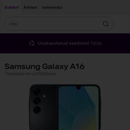
Liigu edasi põhisisu juurde
Ligipääsetavus
Eraklient
Äriklient
Iseteenindus
Otsi
Otsin
Uuskasutatud seadmed
Telias
Samsung Galaxy A16
Tootekood: sm-a165fzkbeue