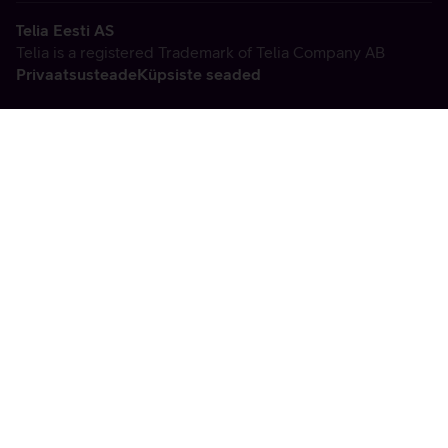
Telia Eesti AS
Telia is a registered Trademark of Telia Company AB
Privaatsusteade
Küpsiste seaded
Vabandame, tekkis
tehniline viga