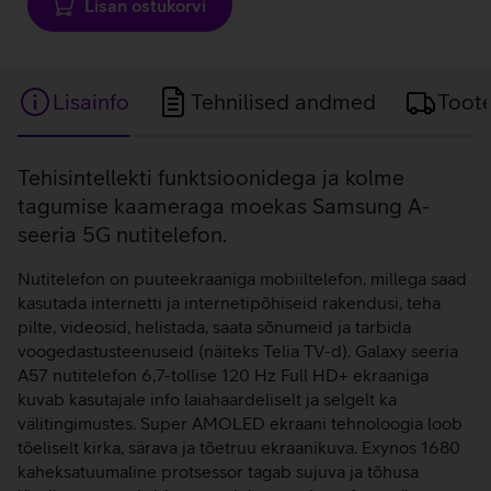
Lisan ostukorvi
Lisainfo
Tehnilised andmed
Toot
Lisainfo
Tehisintellekti funktsioonidega ja kolme
tagumise kaameraga moekas Samsung A-
seeria 5G nutitelefon.
Nutitelefon on puuteekraaniga mobiiltelefon, millega saad
kasutada internetti ja internetipõhiseid rakendusi, teha
pilte, videosid, helistada, saata sõnumeid ja tarbida
voogedastusteenuseid (näiteks Telia TV-d). Galaxy seeria
A57 nutitelefon 6,7-tollise 120 Hz Full HD+ ekraaniga
kuvab kasutajale info laiahaardeliselt ja selgelt ka
välitingimustes. Super AMOLED ekraani tehnoloogia loob
tõeliselt kirka, särava ja tõetruu ekraanikuva. Exynos 1680
kaheksatuumaline protsessor tagab sujuva ja tõhusa