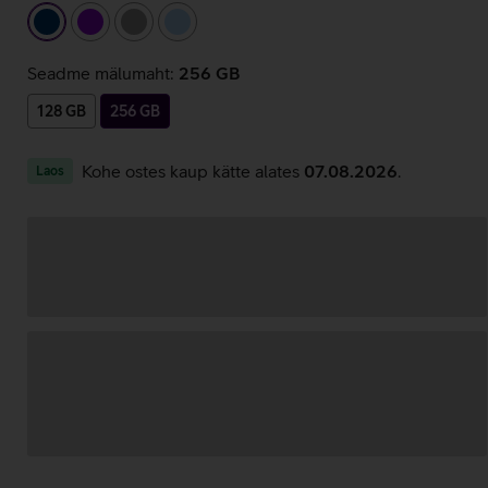
tumesinine
lilla
hall
helesinine
Seadme mälumaht:
256 GB
128 GB
256 GB
Kohe ostes kaup kätte alates
07.08.2026
.
Laos
Andmete