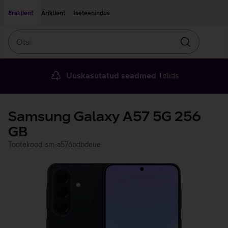
Liigu edasi põhisisu juurde
Ligipääsetavus
Eraklient
Äriklient
Iseteenindus
Otsi
Otsin
Uuskasutatud seadmed
Telias
Samsung Galaxy A57 5G 256
GB
Tootekood: sm-a576bdbdeue