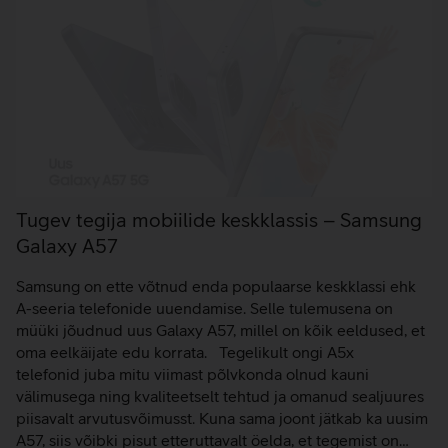
Tugev tegija mobiilide keskklassis – Samsung
Galaxy A57
Samsung on ette võtnud enda populaarse keskklassi ehk
A-seeria telefonide uuendamise. Selle tulemusena on
müüki jõudnud uus Galaxy A57, millel on kõik eeldused, et
oma eelkäijate edu korrata. Tegelikult ongi A5x
telefonid juba mitu viimast põlvkonda olnud kauni
välimusega ning kvaliteetselt tehtud ja omanud sealjuures
piisavalt arvutusvõimusst. Kuna sama joont jätkab ka uusim
A57, siis võibki pisut etteruttavalt öelda, et tegemist on…