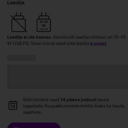
laadimine
Laadija
10-45
W
USB PD
Laadija ei ole kaasas
. Soovituslik laadija võimsus on 10-45
W USB PD. Soovi korral saad osta laadija
e‑poest
.
Kampaania
Andmete
pakkumised:
laadimine
Andmete
Kõiki tooteid saad
14 päeva jooksul
tasuta
laadimine
tagastada. Kuupakkumistele kehtib lisaks ka tasuta
saatmine.