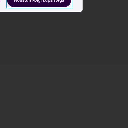
Nõustun kõigi küpsistega