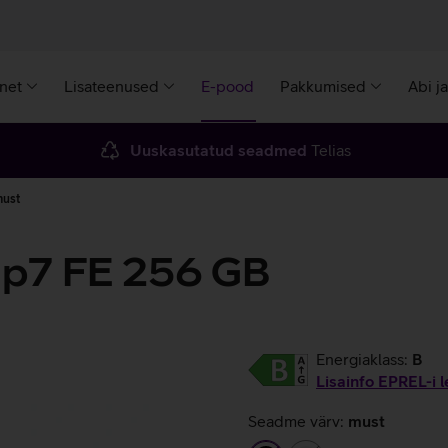
rnet
Lisateenused
E-pood
Pakkumised
Abi j
Uuskasutatud seadmed
Telias
must
ip7 FE 256 GB
Energiaklass:
B
Lisainfo EPREL-i l
Seadme värv:
must