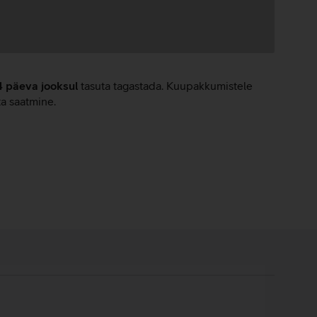
4 päeva jooksul
tasuta tagastada. Kuupakkumistele
ta saatmine.