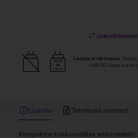
Lisan võrdlusesse
Laadija ei ole kaasas
. Soovit
10-25
USB PD. Soovi korral s
W
USB PD
Lisainfo
Tehnilised andmed
Lisainfo
Kompaktne kokkuvolditav tehisintellekti 