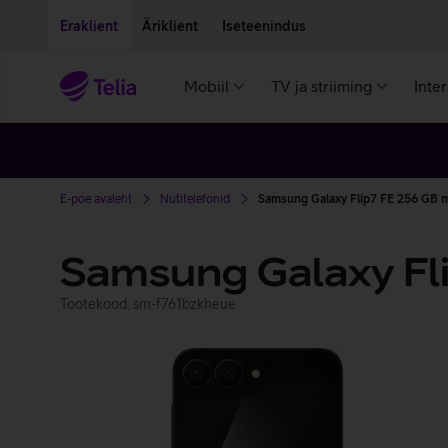
Liigu edasi põhisisu juurde
Ligipääsetavus
Eraklient
Äriklient
Iseteenindus
Mobiil
TV ja striiming
Inte
E-poe avaleht
Nutitelefonid
Samsung Galaxy Flip7 FE 256 GB 
Samsung Galaxy Fl
Tootekood: sm-f761bzkheue