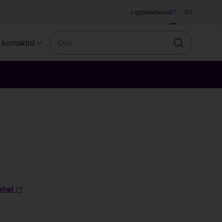
Ligipääsetavus
ET
RU
Otsi
a kontaktid
Otsin
ehel