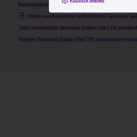
Küpsiste seaded
Energiamärgis
Tootja kasutusjuhend nutitelefonile Samsung Ga
Tutvu nutitelefoni Samsung Galaxy Flip7 FE omaduste
Telefoni Samsung Galaxy Flip7 FE seadistamise juhi