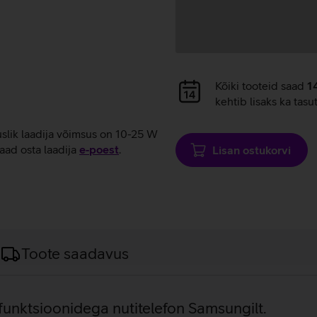
Andmete
Kõiki tooteid saad
1
laadimine
kehtib lisaks ka tasu
uslik laadija võimsus on 10-25 W
aad osta laadija
e‑poest
.
Lisan ostukorvi
Toote saadavus
funktsioonidega nutitelefon Samsungilt.