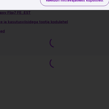
Keeldun mittevajalikest küpsistest
laxy Flip7 FE_EST
 ja kasutusviisidega tootja kodulehel
sed