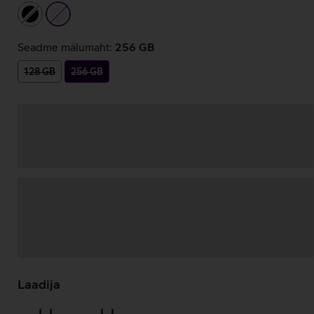
must
valge
Seadme mälumaht:
256 GB
128 GB
256 GB
Andmete
laadimine
Laadija