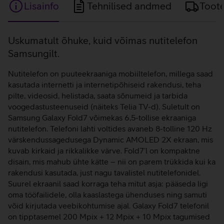
Lisainfo
Tehnilised andmed
Toot
Lisainfo
Uskumatult õhuke, kuid võimas nutitelefon
Samsungilt.
Nutitelefon on puuteekraaniga mobiiltelefon, millega saad
kasutada internetti ja internetipõhiseid rakendusi, teha
pilte, videosid, helistada, saata sõnumeid ja tarbida
voogedastusteenuseid (näiteks Telia TV-d). Suletult on
Samsung Galaxy Fold7 võimekas 6,5-tollise ekraaniga
nutitelefon. Telefoni lahti voltides avaneb 8-tolline 120 Hz
värskendussagedusega Dynamic AMOLED 2X ekraan, mis
kuvab kirkaid ja rikkalikke värve. Fold7’l on kompaktne
disain, mis mahub ühte kätte – nii on parem trükkida kui ka
rakendusi kasutada, just nagu tavalistel nutitelefonidel.
Suurel ekraanil saad korraga teha mitut asja: pääseda ligi
oma tööfailidele, olla kaaslastega ühenduses ning samuti
võid kirjutada veebikohtumise ajal. Galaxy Fold7 telefonil
on tipptasemel 200 Mpix + 12 Mpix + 10 Mpix tagumised