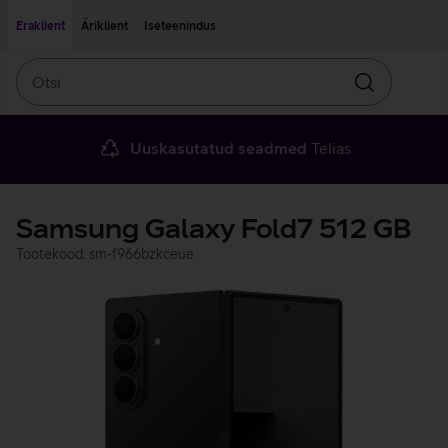
Liigu edasi põhisisu juurde
Ligipääsetavus
Eraklient
Äriklient
Iseteenindus
Otsi
Otsin
Uuskasutatud seadmed
Telias
Samsung Galaxy Fold7 512 GB
Tootekood: sm-f966bzkceue