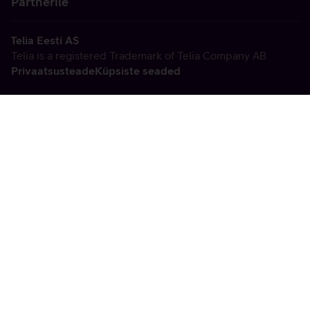
Partnerile
Telia Eesti AS
Telia is a registered Trademark of Telia Company AB
Privaatsusteade
Küpsiste seaded
Vabandame, tekkis
tehniline viga