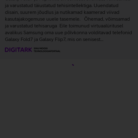
ja varustatud täiustatud tehisintellektiga. Uuendatud
disain, suurem jõudlus ja nutikamad kaamerad viivad
kasutajakogemuse uuele tasemele. Õhemad, võimsamad
ja varustatud tehisaruga Eile toimunud virtuaalüritusel
avalikus Samsung oma uue põlvkonna volditavad telefonid
Galaxy Fold7 ja Galaxy Flip7, mis on senisest…