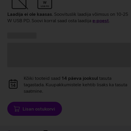
W
USB PD
Laadija ei ole kaasas
. Soovituslik laadija võimsus on 10-25
W USB PD. Soovi korral saad osta laadija
e‑poest
.
Kampaania
Andmete
pakkumised:
laadimine
Andmete
Kõiki tooteid saad
14 päeva jooksul
tasuta
laadimine
tagastada. Kuupakkumistele kehtib lisaks ka tasuta
saatmine.
Lisan ostukorvi