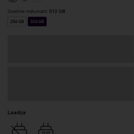
Seadme mälumaht:
512 GB
256 GB
512 GB
Andmete
laadimine
Laadija
10-25