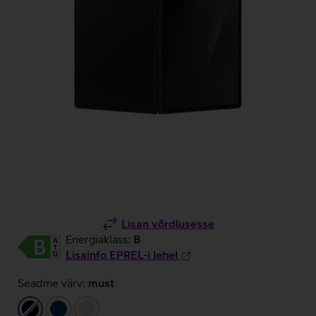
Lisan võrdlusesse
Energiaklass:
B
Lisainfo EPREL-i lehel
Seadme värv:
must
must
tumesinine
hõbedane