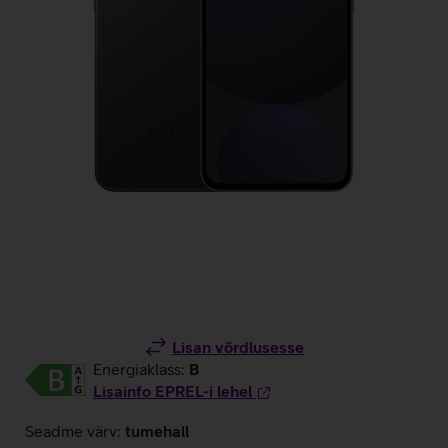
Lisan võrdlusesse
Energiaklass:
B
Lisainfo EPREL-i lehel
Seadme värv:
tumehall