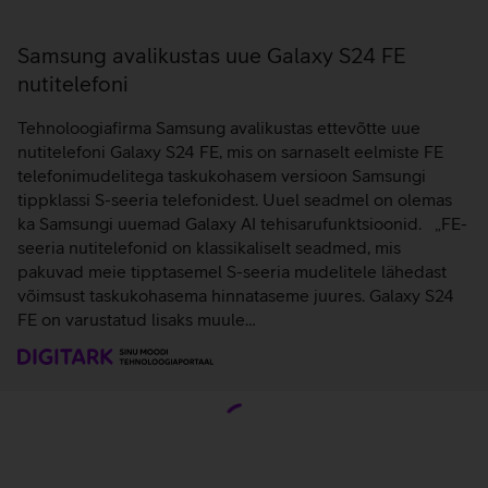
Samsung avalikustas uue Galaxy S24 FE
nutitelefoni
Tehnoloogiafirma Samsung avalikustas ettevõtte uue
nutitelefoni Galaxy S24 FE, mis on sarnaselt eelmiste FE
telefonimudelitega taskukohasem versioon Samsungi
tippklassi S-seeria telefonidest. Uuel seadmel on olemas
ka Samsungi uuemad Galaxy AI tehisarufunktsioonid. „FE-
seeria nutitelefonid on klassikaliselt seadmed, mis
pakuvad meie tipptasemel S-seeria mudelitele lähedast
võimsust taskukohasema hinnataseme juures. Galaxy S24
FE on varustatud lisaks muule…