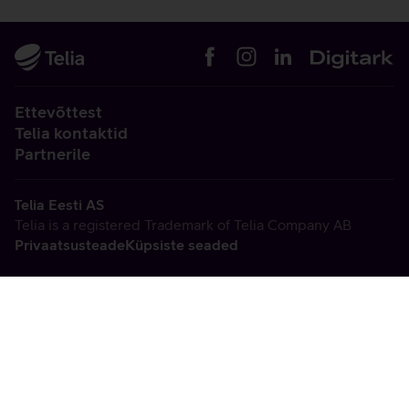
Ettevõttest
Telia kontaktid
Partnerile
Telia Eesti AS
Telia is a registered Trademark of Telia Company AB
Privaatsusteade
Küpsiste seaded