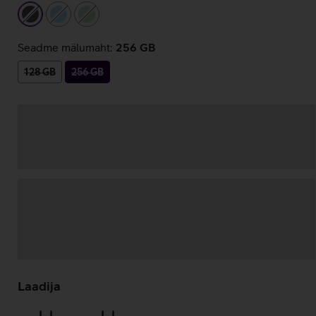
tumehall
helesinine
heleroheline
Seadme mälumaht:
256 GB
128 GB
256 GB
Andmete
laadimine
Laadija