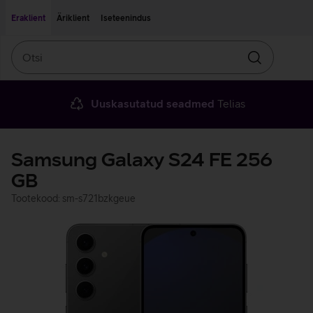
Liigu edasi põhisisu juurde
Ligipääsetavus
Eraklient
Äriklient
Iseteenindus
Otsi
Otsin
Uuskasutatud seadmed
Telias
Samsung Galaxy S24 FE 256
GB
Tootekood: sm-s721bzkgeue