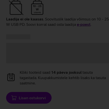
10 - 25
W
USB PD
Laadija ei ole kaasas
. Soovituslik laadija võimsus on 10 - 25
W USB PD. Soovi korral saad osta laadija
e‑poest
.
Kampaania
Andmete
pakkumised:
laadimine
Andmete
Kõiki tooteid saad
14 päeva jooksul
tasuta
laadimine
tagastada. Kuupakkumistele kehtib lisaks ka tasuta
saatmine.
Lisan ostukorvi