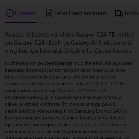
Lisainfo
Tehnilised andmed
Toot
Lisainfo
Avasta stiilsetes värvides Galaxy S24 FE, millel
on Galaxy S24 disain ja Galaxy AI funktsioonid
ning kus iga foto abil ärkab ellu lõputu loovus.
Nutitelefon on puuteekraaniga mobiiltelefon, millega saad
kasutada internetti ja internetipõhiseid rakendusi, teha
pilte, videosid, helistada, saata sõnumeid ja tarbida
voogedastusteenuseid (näiteks Telia TV-d). 6,7’' 120 Hz
värskendussagedusega Dynamic AMOLED 2X
ekraanitehnoloogia, mis pakub hämmastavalt tõetruid
värve ja kirkaid kontraste. Toimekust ja tuge pakub
mobiiltelefoni võimas ning kiire Samsung Exynos 2400e
kümnetuumaline protsessor, mille tagatud kiirus tõstab
igapäevaste toimingute kvaliteeti, olgu selleks internetis
surfamine või operatiivne tegelemine meilivahetusega.
Juhtmevaba laadimisega vee- ja tolmukindlal telefonil on