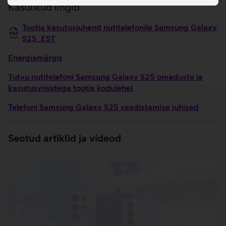
Kasulikud lingid
Tootja kasutusjuhend nutitelefonile Samsung Galaxy
S25_EST
Energiamärgis
Tutvu nutitelefoni Samsung Galaxy S25 omaduste ja
kasutusviisidega tootja kodulehel
Telefoni Samsung Galaxy S25 seadistamise juhised
Seotud artiklid ja videod