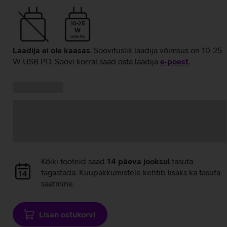
10-25
W
USB PD
Laadija ei ole kaasas
. Soovituslik laadija võimsus on 10-25
W USB PD. Soovi korral saad osta laadija
e‑poest
.
Kampaania
Andmete
pakkumised:
laadimine
Andmete
Kõiki tooteid saad
14 päeva jooksul
tasuta
laadimine
tagastada. Kuupakkumistele kehtib lisaks ka tasuta
saatmine.
Lisan ostukorvi