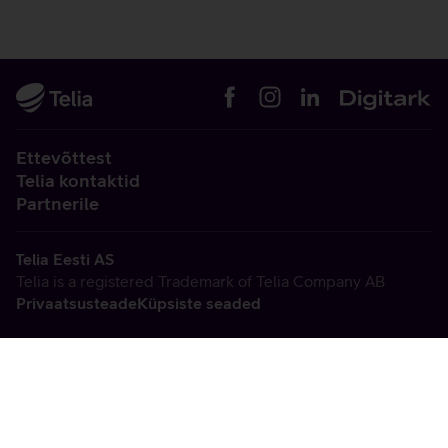
Ettevõttest
Telia kontaktid
Partnerile
Telia Eesti AS
Telia is a registered Trademark of Telia Company AB
Privaatsusteade
Küpsiste seaded