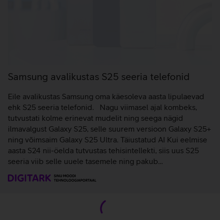
Samsung avalikustas S25 seeria telefonid
Eile avalikustas Samsung oma käesoleva aasta lipulaevad
ehk S25 seeria telefonid. Nagu viimasel ajal kombeks,
tutvustati kolme erinevat mudelit ning seega nägid
ilmavalgust Galaxy S25, selle suurem versioon Galaxy S25+
ning võimsaim Galaxy S25 Ultra. Täiustatud AI Kui eelmise
aasta S24 nii-öelda tutvustas tehisintellekti, siis uus S25
seeria viib selle uuele tasemele ning pakub…