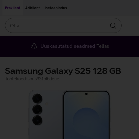
Liigu edasi põhisisu juurde
Ligipääsetavus
Eraklient
Äriklient
Iseteenindus
Otsi
Otsin
Uuskasutatud seadmed
Telias
Samsung Galaxy S25 128 GB
Tootekood: sm-s931blbdeue