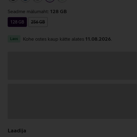
Seadme mälumaht:
128 GB
128 GB
256 GB
Kohe ostes kaup kätte alates
11.08.2026
.
Laos
Andmete
laadimine
Laadija