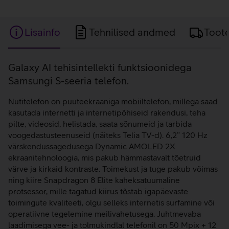
Lisainfo
Tehnilised andmed
Toot
Lisainfo
Galaxy AI tehisintellekti funktsioonidega
Samsungi S-seeria telefon.
Nutitelefon on puuteekraaniga mobiiltelefon, millega saad
kasutada internetti ja internetipõhiseid rakendusi, teha
pilte, videosid, helistada, saata sõnumeid ja tarbida
voogedastusteenuseid (näiteks Telia TV-d). 6,2’’ 120 Hz
värskendussagedusega Dynamic AMOLED 2X
ekraanitehnoloogia, mis pakub hämmastavalt tõetruid
värve ja kirkaid kontraste. Toimekust ja tuge pakub võimas
ning kiire Snapdragon 8 Elite kaheksatuumaline
protsessor, mille tagatud kiirus tõstab igapäevaste
toimingute kvaliteeti, olgu selleks internetis surfamine või
operatiivne tegelemine meilivahetusega. Juhtmevaba
laadimisega vee- ja tolmukindlal telefonil on 50 Mpix + 12