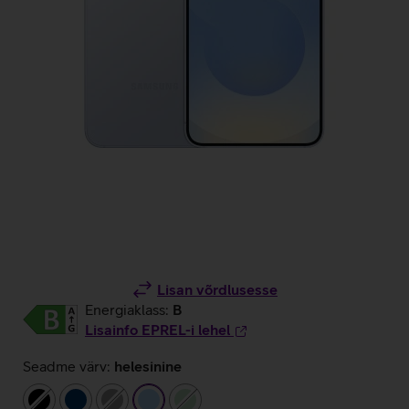
Lisan võrdlusesse
Energiaklass:
B
Lisainfo EPREL-i lehel
Seadme värv:
helesinine
must
tumesinine
hall
helesinine
heleroheline