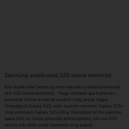
Samsung avalikustas S25 seeria telefonid
Eile avalikustas Samsung oma käesoleva aasta lipulaevad
ehk S25 seeria telefonid. Nagu viimasel ajal kombeks,
tutvustati kolme erinevat mudelit ning seega nägid
ilmavalgust Galaxy S25, selle suurem versioon Galaxy S25+
ning võimsaim Galaxy S25 Ultra. Täiustatud AI Kui eelmise
aasta S24 nii-öelda tutvustas tehisintellekti, siis uus S25
seeria viib selle uuele tasemele ning pakub…