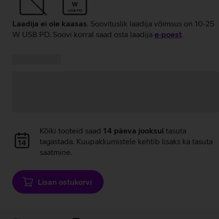
W
USB PD
Laadija ei ole kaasas
. Soovituslik laadija võimsus on 10-25
W USB PD. Soovi korral saad osta laadija
e‑poest
.
Kampaania
Andmete
pakkumised:
laadimine
Andmete
Kõiki tooteid saad
14 päeva jooksul
tasuta
laadimine
tagastada. Kuupakkumistele kehtib lisaks ka tasuta
saatmine.
Lisan ostukorvi