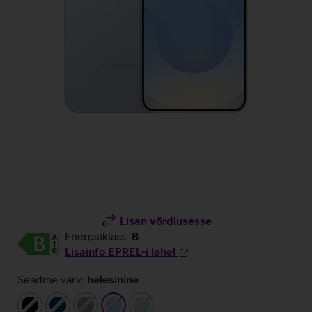
Lisan võrdlusesse
Energiaklass:
B
Lisainfo EPREL-i lehel
Seadme värv:
helesinine
must
tumesinine
hall
helesinine
heleroheline