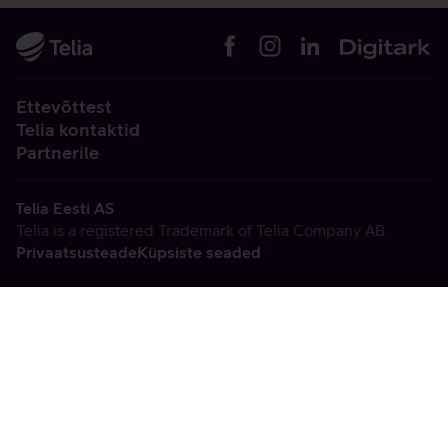
Ettevõttest
Telia kontaktid
Partnerile
Telia Eesti AS
Telia is a registered Trademark of Telia Company AB
Privaatsusteade
Küpsiste seaded