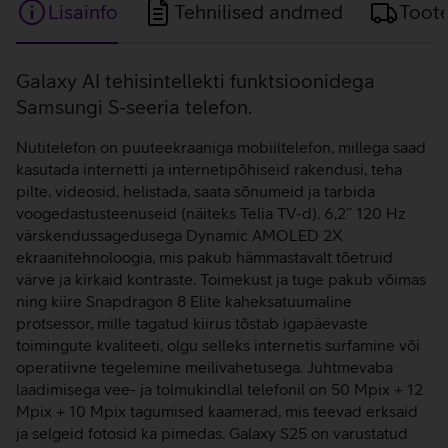
Lisainfo
Tehnilised andmed
Toot
Lisainfo
Galaxy AI tehisintellekti funktsioonidega
Samsungi S-seeria telefon.
Nutitelefon on puuteekraaniga mobiiltelefon, millega saad
kasutada internetti ja internetipõhiseid rakendusi, teha
pilte, videosid, helistada, saata sõnumeid ja tarbida
voogedastusteenuseid (näiteks Telia TV-d). 6,2’’ 120 Hz
värskendussagedusega Dynamic AMOLED 2X
ekraanitehnoloogia, mis pakub hämmastavalt tõetruid
värve ja kirkaid kontraste. Toimekust ja tuge pakub võimas
ning kiire Snapdragon 8 Elite kaheksatuumaline
protsessor, mille tagatud kiirus tõstab igapäevaste
toimingute kvaliteeti, olgu selleks internetis surfamine või
operatiivne tegelemine meilivahetusega. Juhtmevaba
laadimisega vee- ja tolmukindlal telefonil on 50 Mpix + 12
Mpix + 10 Mpix tagumised kaamerad, mis teevad erksaid
ja selgeid fotosid ka pimedas. Galaxy S25 on varustatud