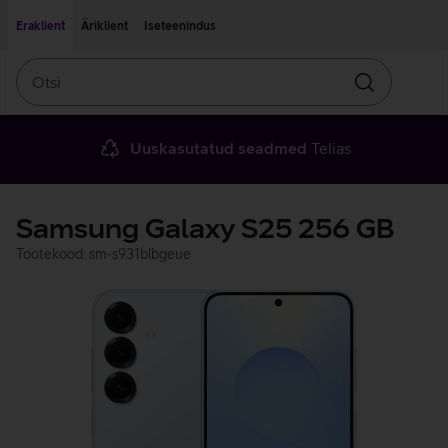
Liigu edasi põhisisu juurde
Ligipääsetavus
Eraklient
Äriklient
Iseteenindus
Otsi
Otsin
Uuskasutatud seadmed
Telias
Samsung Galaxy S25 256 GB
Tootekood: sm-s931blbgeue