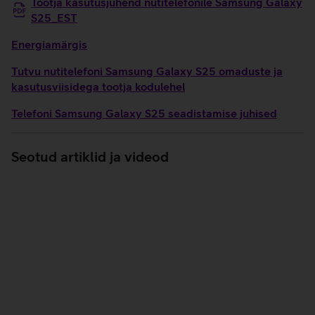
Tootja kasutusjuhend nutitelefonile Samsung Galaxy
S25_EST
Energiamärgis
Tutvu nutitelefoni Samsung Galaxy S25 omaduste ja
kasutusviisidega tootja kodulehel
Telefoni Samsung Galaxy S25 seadistamise juhised
Seotud artiklid ja videod