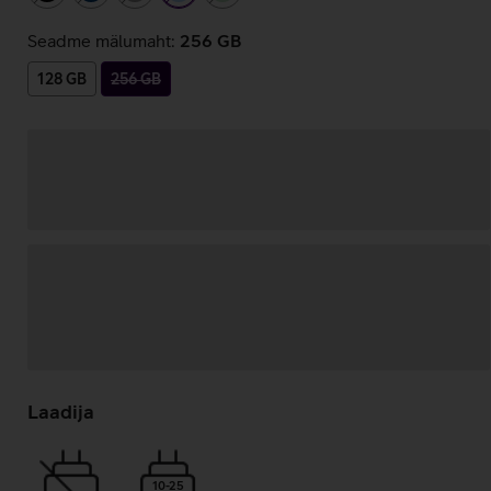
Seadme mälumaht:
256 GB
128 GB
256 GB
Andmete
laadimine
Laadija
10-25