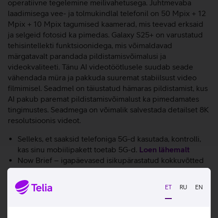
operatiivne tegelemine meilivahetusega. Juhtmevaba
laadimisega vee- ja tolmukindlal telefonil on 50 Mpix + 12
Mpix + 10 Mpix tagumised kaamerad, mis teevad erksaid
ja selgeid fotosid ka pimedas. Galaxy S25+ on varustatud
tehisintellekti funktsioonidega, mis võimaldavad
märgatavalt parandada pildistamisvõimalusi ja
videokvaliteeti. Tänu AI videotöötlusele suudab seade
vähendada müra ja pakkuda suuremat stabiilsust video
filmimisel. Seadmel on täiustatud hämaras pildistamist, kus
AI pakub paremat pildistamisvõimalust ka pimedamates
tingimustes. Seadmega on võimalik salvestada detailset 8K
resolutsioonis videot.
Selleks, et saaksid telefoniga 5G-d kasutada, kontrolli,
kas sinu mobiilipakett toetab 5G-d.
Loen lähemalt
Now Brief – igapäevased isikupärastatud kokkuvõtted
ja kohandatud soovitused seadme lukustuskuval.
Circle to Search - tee ring ümber, otsi, leia.
ET
RU
EN
Reaalajas tõlge: Galaxy AI suudab hääkõnesid
samaaegselt tõlkida.
Kokkuvõtted märkmetest: AI suudab ka pikad tekstid