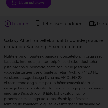
Lisan ostukorvi
Lisainfo
Tehnilised andmed
Toot
Lisainfo
Galaxy AI tehisintellekti funktsioonide ja suure
ekraaniga Samsungi S-seeria telefon.
Nutitelefon on puuteekraaniga mobiiltelefon, millega saad
kasutada internetti ja internetipõhiseid rakendusi, teha
pilte, videosid, helistada, saata sõnumeid ja tarbida
voogedastusteenuseid (näiteks Telia TV-d). 6,7'' 120 Hz
värskendussagedusega Dynamic AMOLED 2X
ekraanitehnoloogia, mis pakub hämmastavalt tõetruid
värve ja kirkaid kontraste. Toimekust ja tuge pakub võimas
ning kiire Snapdragon 8 Elite kaheksatuumaline
protsessor, mille tagatud kiirus tõstab igapäevaste
toimingute kvaliteeti, olgu selleks internetis surfamine või