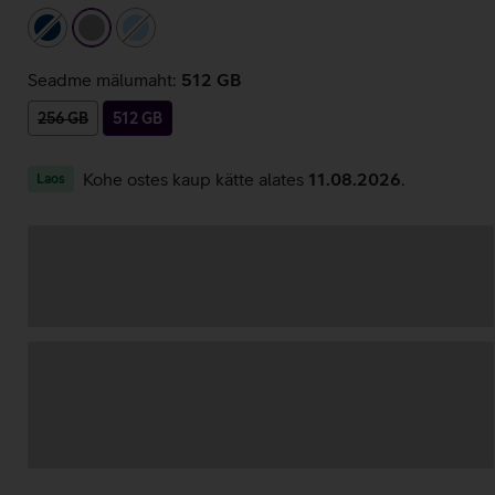
tumesinine
hall
helesinine
Seadme mälumaht:
512 GB
256 GB
512 GB
Kohe ostes kaup kätte alates
11.08.2026
.
Laos
Andmete