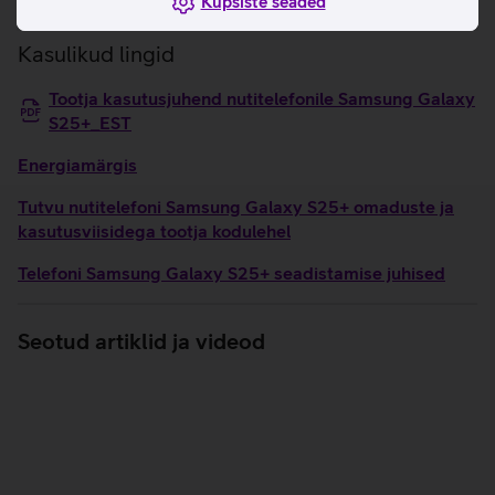
Küpsiste seaded
klaasi.
Kasulikud lingid
Tootja kasutusjuhend nutitelefonile Samsung Galaxy
S25+_EST
Energiamärgis
Tutvu nutitelefoni Samsung Galaxy S25+ omaduste ja
kasutusviisidega tootja kodulehel
Telefoni Samsung Galaxy S25+ seadistamise juhised
Seotud artiklid ja videod