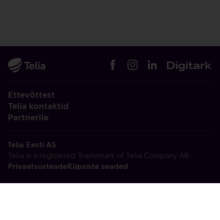
Ettevõttest
Telia kontaktid
Partnerile
Telia Eesti AS
Telia is a registered Trademark of Telia Company AB
Privaatsusteade
Küpsiste seaded