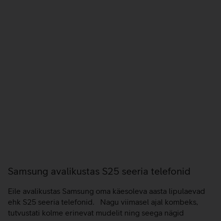
Samsung avalikustas S25 seeria telefonid
Eile avalikustas Samsung oma käesoleva aasta lipulaevad
ehk S25 seeria telefonid. Nagu viimasel ajal kombeks,
tutvustati kolme erinevat mudelit ning seega nägid
ilmavalgust Galaxy S25, selle suurem versioon Galaxy S25+
ning võimsaim Galaxy S25 Ultra. Täiustatud AI Kui eelmise
aasta S24 nii-öelda tutvustas tehisintellekti, siis uus S25
seeria viib selle uuele tasemele ning pakub…