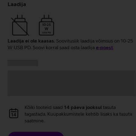
laadimine
Laadija
10-25
W
USB PD
Laadija ei ole kaasas
. Soovituslik laadija võimsus on 10-25
W USB PD. Soovi korral saad osta laadija
e‑poest
.
Kampaania
Andmete
pakkumised:
laadimine
Andmete
Kõiki tooteid saad
14 päeva jooksul
tasuta
laadimine
tagastada. Kuupakkumistele kehtib lisaks ka tasuta
saatmine.