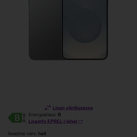
Lisan võrdlusesse
Energiaklass:
B
Lisainfo EPREL-i lehel
Seadme värv:
hall