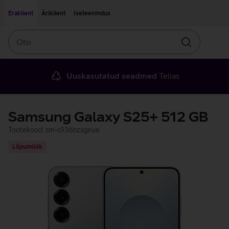
Liigu edasi põhisisu juurde
Ligipääsetavus
Eraklient
Äriklient
Iseteenindus
Otsi
Otsin
Uuskasutatud seadmed
Telias
Samsung Galaxy S25+ 512 GB
Tootekood: sm-s936bzsgeue
Lõpumüük