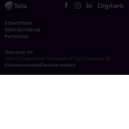
Ettevõttest
Telia kontaktid
Partnerile
Telia Eesti AS
Telia is a registered Trademark of Telia Company AB
Privaatsusteade
Küpsiste seaded