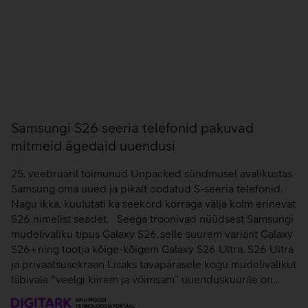
Samsungi S26 seeria telefonid pakuvad
mitmeid ägedaid uuendusi
25. veebruaril toimunud Unpacked sündmusel avalikustas
Samsung oma uued ja pikalt oodatud S-seeria telefonid.
Nagu ikka, kuulutati ka seekord korraga välja kolm erinevat
S26 nimelist seadet. Seega troonivad nüüdsest Samsungi
mudelivaliku tipus Galaxy S26, selle suurem variant Galaxy
S26+ ning tootja kõige-kõigem Galaxy S26 Ultra. S26 Ultra
ja privaatsusekraan Lisaks tavapärasele kogu mudelivalikut
läbivale “veelgi kiirem ja võimsam” uuenduskuurile on…