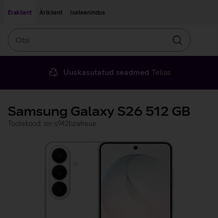
Liigu edasi põhisisu juurde
Ligipääsetavus
Eraklient
Äriklient
Iseteenindus
Otsi
Otsin
Uuskasutatud seadmed
Telias
Samsung Galaxy S26 512 GB
Tootekood: sm-s942bzwheue