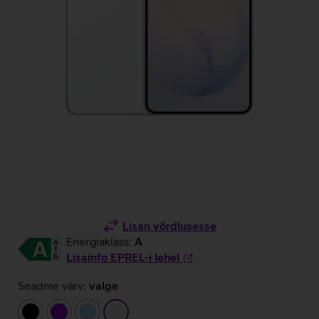
Lisan võrdlusesse
Energiaklass:
A
Lisainfo EPREL-i lehel
Seadme värv:
valge
must
lilla
helesinine
valge