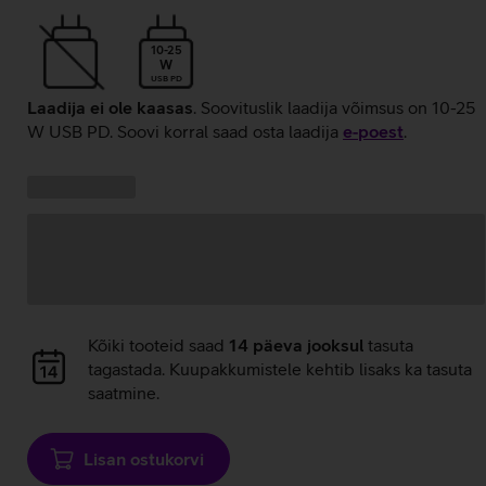
10-25
W
USB PD
Laadija ei ole kaasas
. Soovituslik laadija võimsus on 10-25
W USB PD. Soovi korral saad osta laadija
e‑poest
.
Kampaania
Andmete
pakkumised:
laadimine
Andmete
Kõiki tooteid saad
14 päeva jooksul
tasuta
laadimine
tagastada. Kuupakkumistele kehtib lisaks ka tasuta
saatmine.
Lisan ostukorvi