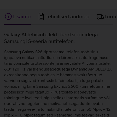
Lisainfo
Tehnilised andmed
Toot
Lisainfo
Galaxy AI tehisintellekti funktsioonidega
Samsungi S-seeria nutitelefon.
Samsung Galaxy S26 tipptasemel telefon toob sinu
igapäeva nutikama jõudluse ja kiirema kasutuskogemuse
tänu võimsale protsessorile ja erinevatele AI võimalustele.
6,3'' 120 Hz värskendussagedusega Dynamic AMOLED 2X
ekraanitehnoloogia toob esile hämmastavalt tõetruud
värvid ja sügavad kontrastid. Toimekust ja tuge pakub
võimas ning kiire Samsung Exynos 2600 kümnetuumaline
protsessor, mille tagatud kiirus tõstab igapäevaste
toimingute kvaliteeti, olgu selleks internetis surfamine või
operatiivne tegelemine meilivahetusega. Juhtmevaba
laadimisega vee- ja tolmukindlal telefonil on 50 Mpix + 12
Mpix + 10 Mpix tagumised kaamerad, mis teevad erksaid