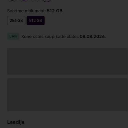
Seadme mälumaht:
512 GB
256 GB
512 GB
Kohe ostes kaup kätte alates
08.08.2026
.
Laos
Andmete
laadimine
Laadija