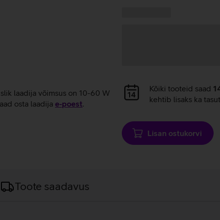
laadimine
Kampaania
Andmete
pakkumised:
laadimine
Andmete
Kõiki tooteid saad
1
uslik laadija võimsus on 10-60 W
laadimine
kehtib lisaks ka tasu
aad osta laadija
e‑poest
.
Lisan ostukorvi
Toote saadavus