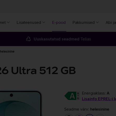
rnet
Lisateenused
E-pood
Pakkumised
Abi j
Uuskasutatud seadmed
Telias
helesinine
6 Ultra 512 GB
Energiaklass:
A
Lisainfo EPREL-i l
Seadme värv:
helesinine