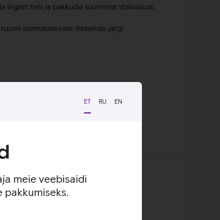
 liigset heli ja pakkuda suuremat stabiilsust.
a ruumi olemasolevate detailide järgi.
ET
RU
EN
d
aja meie veebisaidi
se pakkumiseks.