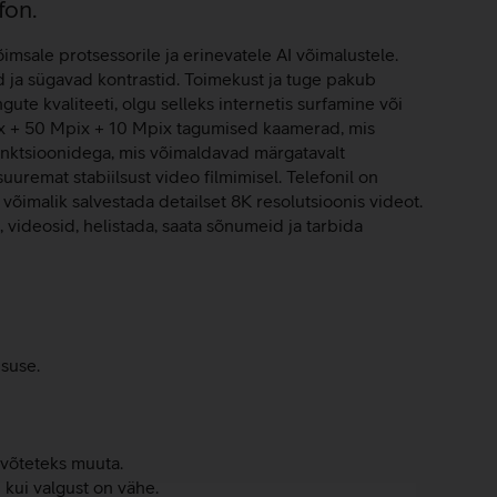
fon.
msale protsessorile ja erinevatele AI võimalustele.
ja sügavad kontrastid. Toimekust ja tuge pakub
ute kvaliteeti, olgu selleks internetis surfamine või
ix + 50 Mpix + 10 Mpix tagumised kaamerad, mis
funktsioonidega, mis võimaldavad märgatavalt
remat stabiilsust video filmimisel. Telefonil on
õimalik salvestada detailset 8K resolutsioonis videot.
, videosid, helistada, saata sõnumeid ja tarbida
suse.
uvõteteks muuta.
 kui valgust on vähe.