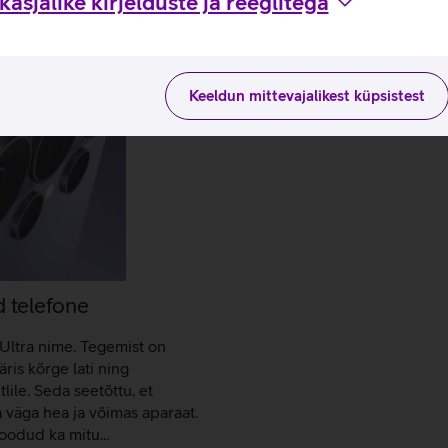
asjalike kirjelduste ja reeglitega
Keeldun mittevajalikest küpsistest
 telefone
Ultra nime. Tegemist on
is kõrge lati ning
lile. Seda seetõttu, et
a väga hea ja võimas aparaat.
 toodud ka mitu…