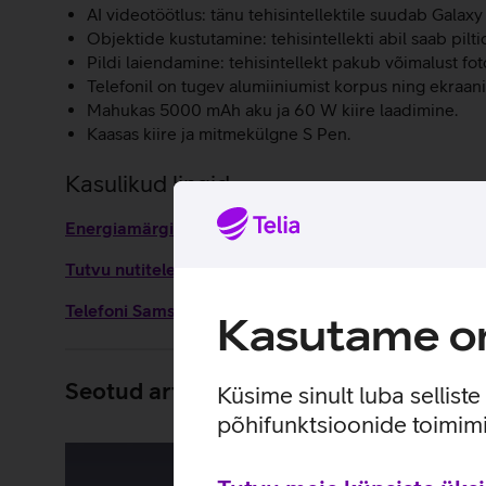
AI videotöötlus: tänu tehisintellektile suudab Galax
Objektide kustutamine: tehisintellekti abil saab pi
Pildi laiendamine: tehisintellekt pakub võimalust fot
Telefonil on tugev alumiiniumist korpus ning ekraani
Mahukas 5000 mAh aku ja 60 W kiire laadimine.
Kaasas kiire ja mitmekülgne S Pen.
Kasulikud lingid
Energiamärgis
Tutvu nutitelefoni Samsung Galaxy S26 Ultra omadus
Telefoni Samsung Galaxy S26 Ultra seadistamise juh
Kasutame om
Seotud artiklid ja videod
Küsime sinult luba sellist
põhifunktsioonide toimimi