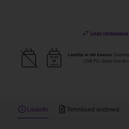
Lisan võrdlusesse
Laadija ei ole kaasas
. Soovit
10-60
USB PD. Soovi korral s
W
USB PD
Lisainfo
Tehnilised andmed