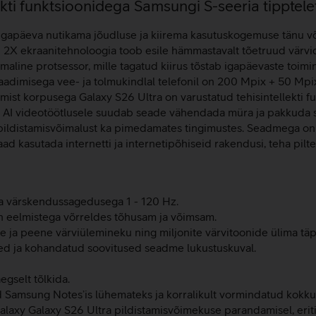
llekti funktsioonidega Samsungi S-seeria tipptele
igapäeva nutikama jõudluse ja kiirema kasutuskogemuse tänu või
 ekraanitehnoloogia toob esile hämmastavalt tõetruud värvid 
line protsessor, mille tagatud kiirus tõstab igapäevaste toiming
aadimisega vee- ja tolmukindlal telefonil on 200 Mpix + 50 Mp
umist korpusega Galaxy S26 Ultra on varustatud tehisintellekti 
u AI videotöötlusele suudab seade vähendada müra ja pakkuda suu
pildistamisvõimalust ka pimedamates tingimustes. Seadmega on v
d kasutada internetti ja internetipõhiseid rakendusi, teha pilte
värskendussagedusega 1 - 120 Hz.
n eelmistega võrreldes tõhusam ja võimsam.
 ja peene värviülemineku ning miljonite värvitoonide ülima täp
ed ja kohandatud soovitused seadme lukustuskuval.
gselt tõlkida.
 Samsung Notes’is lühemateks ja korralikult vormindatud kokk
Galaxy Galaxy S26 Ultra pildistamisvõimekuse parandamisel, eriti