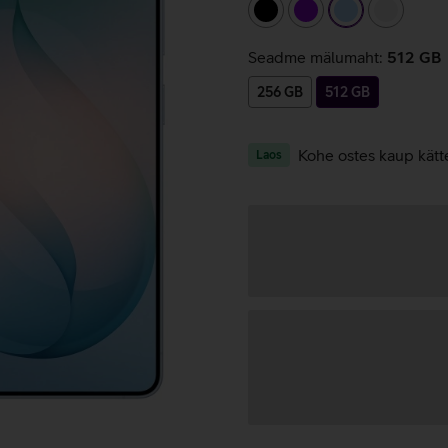
must
lilla
helesinine
valge
Seadme mälumaht:
512 GB
256 GB
512 GB
Kohe ostes kaup kätt
Laos
Andmete