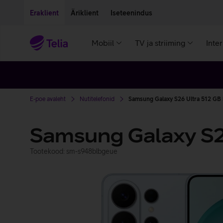
Liigu edasi põhisisu juurde
Ligipääsetavus
Eraklient
Äriklient
Iseteenindus
Mobiil
TV ja striiming
Inte
E-poe avaleht
Nutitelefonid
Samsung Galaxy S26 Ultra 512 GB 
Samsung Galaxy S2
Tootekood: sm-s948blbgeue