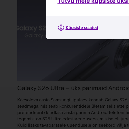
Tutvu meie küpsiste üksik
Küpsiste seaded
Galaxy S26 Ultra – üks parimaid Android
Käesoleva aasta Samsungi lipulaev kannab Galaxy S26 
seadmega, mis seab konkurentidele ületamiseks ette pär
pretendeerib kindlasti aasta parima Android telefoni tiit
tegemist on S25 Ultra edasiarendusega, mis ise oli jub
Kuid lisaks tavapärasele uuendusele on seekord välja