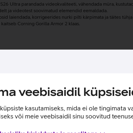
y S26 Ultra parandada videokvaliteeti, vähendada müra, kustutada
ltidelt ja videotest soovimatud elemendid eemaldada.
osid laiendada, korrigeerides nurki pilti kärpimata ja täites tühj
 kaitseb Corning Gorilla Armor 2 klaas.
te ja kasutusviisidega tootja kodulehel
ised
a veebisaidil küpsisei
e küpsiste kasutamiseks, mida ei ole tingimata v
seks või meie veebisaidil sinu soovitud teenu