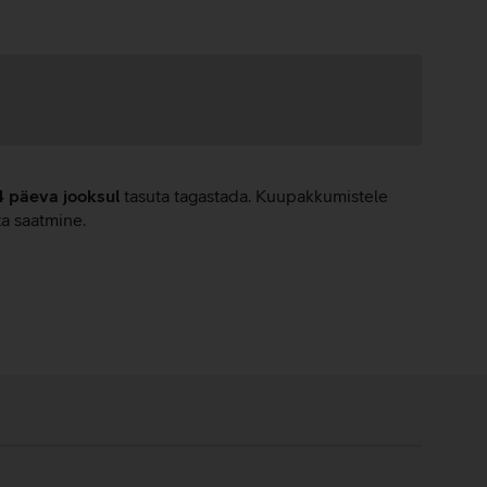
4 päeva jooksul
tasuta tagastada. Kuupakkumistele
ta saatmine.