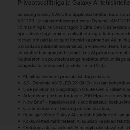
Lisainfo
Privaatsusfiltriga ja Galaxy AI tehisinte
Samsung Galaxy S26 Ultra tippklassi telefon toob sinu 
6,9'' 120 Hz värskendussagedusega Dynamic AMOLED 2X
võimas ning kiire Snapdragon 8 Elite Gen 5 kaheksatuuma
operatiivne tegelemine meilivahetusega. Juhtmevaba l
teevad erksaid ja selgeid fotosid ka pimedas. Alumiini
parandada pildistamisvõimalusi ja videokvaliteeti. Tän
täiustatud hämaras pildistamist, kus AI pakub paremat 
Nutitelefon on puuteekraaniga mobiiltelefon, millega saa
voogedastusteenuseid (näiteks Telia TV-d).
Maailma esimene privaatsusfiltriga ekraan.
6,9'' Dynamic AMOLED 2X QHD+ ekraan kohanduva 
Uue põlvkonna Snapdragon 8 Elite Gen 5 kiibistik o
Adaptiivne piksliandur tagab 200 Mpix eraldusvõime
Now Brief – igapäevased isikupärastatud kokkuvõtt
Circle to Search - tee ring ümber, otsi, leia.
Reaalajas tõlge: Galaxy AI suudab hääkõnesid samaae
Kokkuvõtted märkmetest: AI suudab ka pikad tekstid
Ööfotograafia ja videod: AI mängib otsustavat rolli 