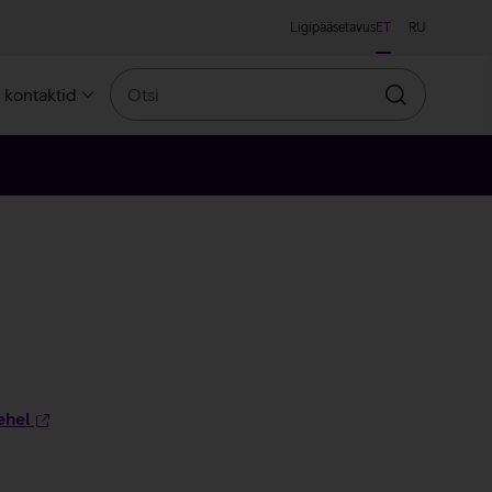
Ligipääsetavus
ET
RU
Otsi
a kontaktid
Otsin
ehel