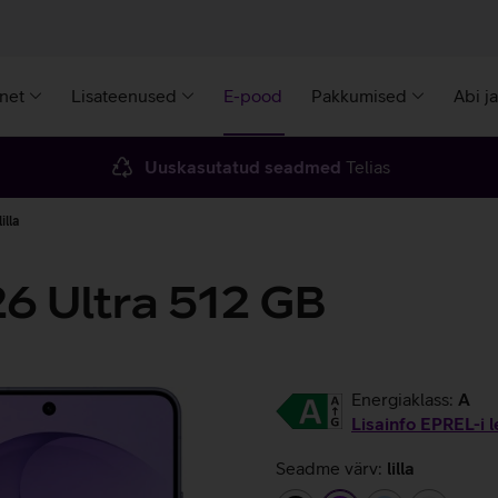
rnet
Lisateenused
E-pood
Pakkumised
Abi j
Uuskasutatud seadmed
Telias
illa
6 Ultra 512 GB
Energiaklass:
A
Lisainfo EPREL-i l
Seadme värv:
lilla