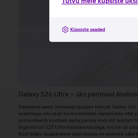
Tutvu meie küpsiste üksik
Küpsiste seaded
Galaxy S26 Ultra – üks parimaid Android
Käesoleva aasta Samsungi lipulaev kannab Galaxy S26 
seadmega, mis seab konkurentidele ületamiseks ette pär
pretendeerib kindlasti aasta parima Android telefoni tiit
tegemist on S25 Ultra edasiarendusega, mis ise oli jub
Kuid lisaks tavapärasele uuendusele on seekord välja