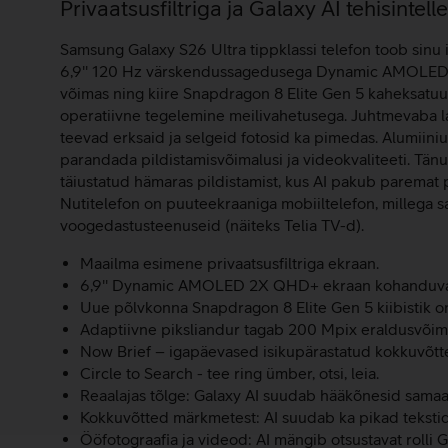
Lisainfo
Privaatsusfiltriga ja Galaxy AI tehisinte
Samsung Galaxy S26 Ultra tippklassi telefon toob sinu 
6,9'' 120 Hz värskendussagedusega Dynamic AMOLED 2X
võimas ning kiire Snapdragon 8 Elite Gen 5 kaheksatuuma
operatiivne tegelemine meilivahetusega. Juhtmevaba l
teevad erksaid ja selgeid fotosid ka pimedas. Alumiini
parandada pildistamisvõimalusi ja videokvaliteeti. Tän
täiustatud hämaras pildistamist, kus AI pakub paremat 
Nutitelefon on puuteekraaniga mobiiltelefon, millega saa
voogedastusteenuseid (näiteks Telia TV-d).
Maailma esimene privaatsusfiltriga ekraan.
6,9'' Dynamic AMOLED 2X QHD+ ekraan kohanduva 
Uue põlvkonna Snapdragon 8 Elite Gen 5 kiibistik o
Adaptiivne piksliandur tagab 200 Mpix eraldusvõime
Now Brief – igapäevased isikupärastatud kokkuvõtt
Circle to Search - tee ring ümber, otsi, leia.
Reaalajas tõlge: Galaxy AI suudab hääkõnesid samaae
Kokkuvõtted märkmetest: AI suudab ka pikad tekstid
Ööfotograafia ja videod: AI mängib otsustavat rolli 