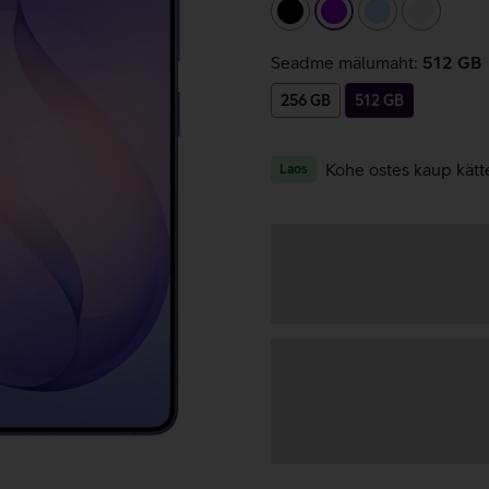
must
lilla
helesinine
valge
Seadme mälumaht:
512 GB
256 GB
512 GB
Kohe ostes kaup kätt
Laos
Andmete