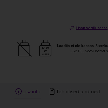
Lisan võrdlusesse
Laadija ei ole kaasas
. Soovit
10-60
USB PD. Soovi korral s
W
USB PD
Lisainfo
Tehnilised andmed