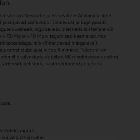
fon.
msale protsessorile ja erinevatele AI võimalustele.
ja sügavad kontrastid. Toimekust ja tuge pakub
ute kvaliteeti, olgu selleks internetis surfamine või
ix + 50 Mpix + 10 Mpix tagumised kaamerad, mis
funktsioonidega, mis võimaldavad märgatavalt
remat stabiilsust video filmimisel. Telefonil on
õimalik salvestada detailset 8K resolutsioonis videot.
, videosid, helistada, saata sõnumeid ja tarbida
suse.
uvõteteks muuta.
 kui valgust on vähe.