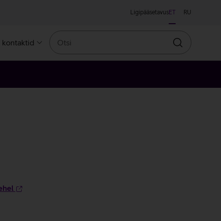
Ligipääsetavus
ET
RU
Otsi
a kontaktid
Otsin
ehel