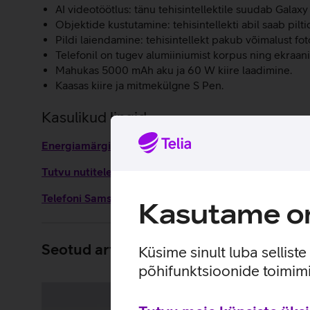
AI videotöötlus: tänu tehisintellektile suudab Galax
Objektide kustutamine: tehisintellekti abil saab pi
Pildi laiendamine: tehisintellekt pakub võimalust fot
Telefonil on tugev alumiiniumist korpus ning ekraani
Mahukas 5000 mAh aku ja 60 W kiire laadimine.
Kaasas kiire ja mitmekülgne S Pen.
Kasulikud lingid
Energiamärgis
Tutvu nutitelefoni Samsung Galaxy S26 Ultra omadus
Telefoni Samsung Galaxy S26 Ultra seadistamise juh
Kasutame om
Seotud artiklid ja videod
Küsime sinult luba sellist
põhifunktsioonide toimimi