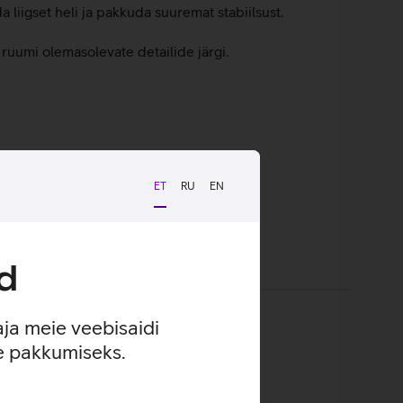
 liigset heli ja pakkuda suuremat stabiilsust.
a ruumi olemasolevate detailide järgi.
ET
RU
EN
d
aja meie veebisaidi
se pakkumiseks.