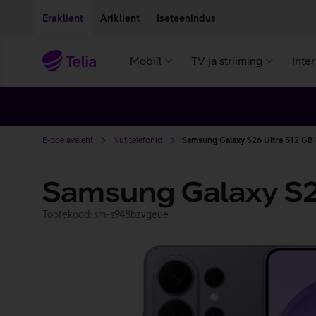
Liigu edasi põhisisu juurde
Ligipääsetavus
Eraklient
Äriklient
Iseteenindus
Mobiil
TV ja striiming
Inte
E-poe avaleht
Nutitelefonid
Samsung Galaxy S26 Ultra 512 GB l
Samsung Galaxy S2
Tootekood: sm-s948bzvgeue