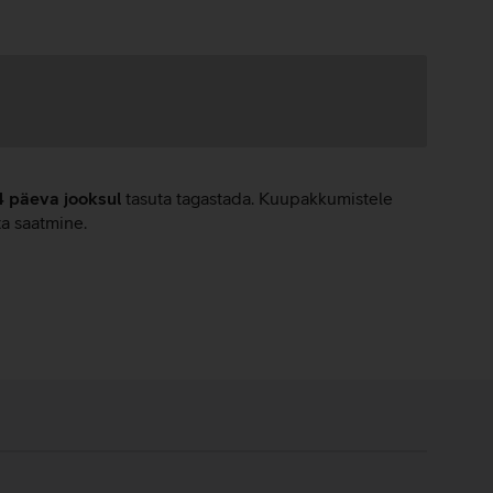
4 päeva jooksul
tasuta tagastada. Kuupakkumistele
ta saatmine.