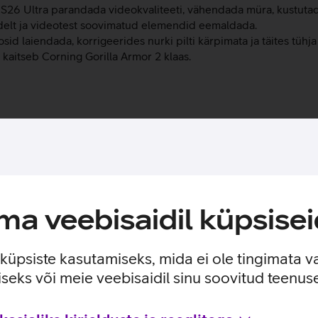
y S26 Ultra parandada videokvaliteeti, vähendada müra, kustutada
ltidelt ja videotest soovimatud elemendid eemaldada.
osid laiendada, korrigeerides nurki pilti kärpimata ja täites tühj
 kaitseb Corning Gorilla Armor 2 klaas.
te ja kasutusviisidega tootja kodulehel
ised
a veebisaidil küpsisei
e küpsiste kasutamiseks, mida ei ole tingimata v
seks või meie veebisaidil sinu soovitud teenu