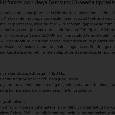
llekti funktsioonidega Samsungi S-seeria tipptele
igapäeva nutikama jõudluse ja kiirema kasutuskogemuse tänu või
 ekraanitehnoloogia toob esile hämmastavalt tõetruud värvid 
line protsessor, mille tagatud kiirus tõstab igapäevaste toiming
aadimisega vee- ja tolmukindlal telefonil on 200 Mpix + 50 Mp
umist korpusega Galaxy S26 Ultra on varustatud tehisintellekti 
u AI videotöötlusele suudab seade vähendada müra ja pakkuda suu
pildistamisvõimalust ka pimedamates tingimustes. Seadmega on v
d kasutada internetti ja internetipõhiseid rakendusi, teha pilte
värskendussagedusega 1 - 120 Hz.
n eelmistega võrreldes tõhusam ja võimsam.
 ja peene värviülemineku ning miljonite värvitoonide ülima täp
ed ja kohandatud soovitused seadme lukustuskuval.
gselt tõlkida.
 Samsung Notes’is lühemateks ja korralikult vormindatud kokk
Galaxy Galaxy S26 Ultra pildistamisvõimekuse parandamisel, eriti