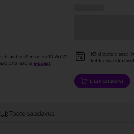
laadimine
Kampaania
Andmete
pakkumised:
laadimine
Andmete
Kõiki tooteid saad
1
uslik laadija võimsus on 10-60 W
laadimine
kehtib lisaks ka tasu
aad osta laadija
e‑poest
.
Lisan ostukorvi
Toote saadavus