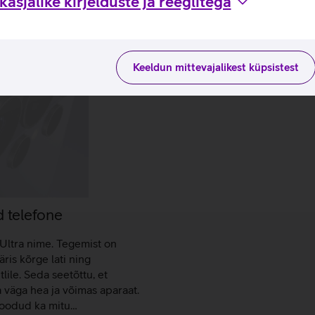
asjalike kirjelduste ja reeglitega
Keeldun mittevajalikest küpsistest
 telefone
Ultra nime. Tegemist on
is kõrge lati ning
lile. Seda seetõttu, et
a väga hea ja võimas aparaat.
 toodud ka mitu…