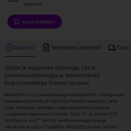
saatmine.
Lisan ostukorvi
Lisainfo
Tehnilised andmed
Toot
Lisainfo
Stiilse ja elegantse disainiga, Leica
kaamerasüsteemiga ja tehisintellekti
funktsioonidega Xiaomi lipulaev.
Nutitelefon on puuteekraaniga mobiiltelefon, millega saad
kasutada internetti ja internetipõhiseid rakendusi, teha
pilte, videosid, helistada, saata sõnumeid ja tarbida
voogedastusteenuseid (näiteks Telia TV-d). Xiaomi 14T
telefonil on 6,67'' 144 Hz värskendussagedusega
värvikirev ja sujuv CrystalRes AMOLED ekraan, millele