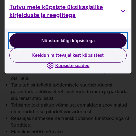
Leica kaamerasüsteem viib pildistamise uuele tasemele.
Tutvu meie küpsiste üksikasjalike
Võimsust tagab MediaTek Dimensity 8300-Ultra
kirjelduste ja reeglitega
kiibistik.
6,67’’ 144 Hz värskendussagedusega CrystalRes
AMOLED ekraan.
Kaks pildiprofiili – Leica Authentic Look ja Leica
Nõustun kõigi küpsistega
Vibrant Look. Leica Autentic Look profiiliga säilitab pilt
tugevad kontrastid, seevastu Leica Vibrant Look
Keeldun mittevajalikest küpsistest
profiiliga jäävad värvid piltidel erksad, kuid samal ajal
ka loomulikud.
Küpsiste seaded
Circle to Search: uus viis otsimiseks. Tee ring ümber,
otsi, leia.
Tänu tehisintellekti töötlemisele suudab Xiaomi
parandada pildikvaliteeti, vähendada müra ja pakkuda
suuremat stabiilsust.
Tehisintellekt pakub võimalust eemaldada soovimatud
elemendid otse piltidelt või videotest.
Reaalajas mitmekeelne transkriptsioon funktsiooniga AI
Subtitles.
Mahukas 5000 mAh aku.