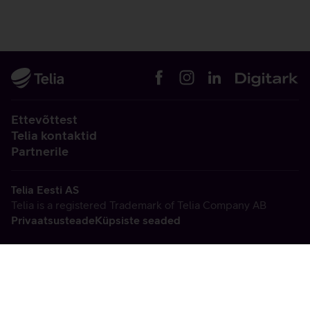
Ettevõttest
Telia kontaktid
Partnerile
Telia Eesti AS
Telia is a registered Trademark of Telia Company AB
Privaatsusteade
Küpsiste seaded