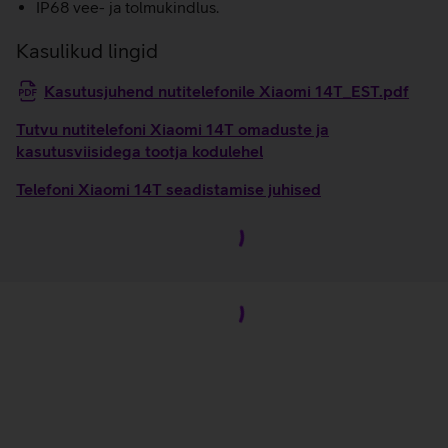
IP68 vee- ja tolmukindlus.
Kasulikud lingid
Kasutusjuhend nutitelefonile Xiaomi 14T_EST.pdf
Tutvu nutitelefoni Xiaomi 14T omaduste ja
kasutusviisidega tootja kodulehel
Telefoni Xiaomi 14T seadistamise juhised