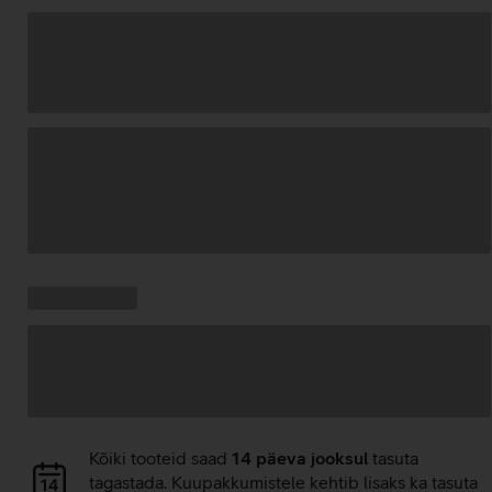
Andmete
laadimine
Kampaania
Andmete
pakkumised:
laadimine
Andmete
Kõiki tooteid saad
14 päeva jooksul
tasuta
laadimine
tagastada. Kuupakkumistele kehtib lisaks ka tasuta