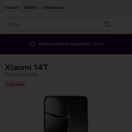
Liigu edasi põhisisu juurde
Ligipääsetavus
Eraklient
Äriklient
Iseteenindus
Otsi
Otsin
Uuskasutatud seadmed
Telias
Xiaomi 14T
Tootekood: 58949
Lõpumüük