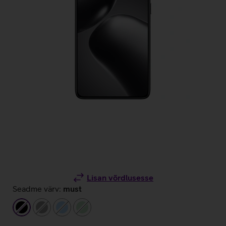
Lisan võrdlusesse
Seadme värv:
must
must
hall
helesinine
heleroheline