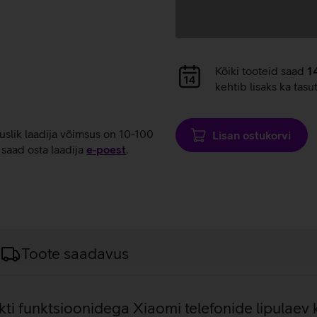
Andmete
Kõiki tooteid saad
1
laadimine
kehtib lisaks ka tasu
tuslik laadija võimsus on 10-100
Lisan ostukorvi
saad osta laadija
e‑poest
.
Toote saadavus
ekti funktsioonidega Xiaomi telefonide lipulae