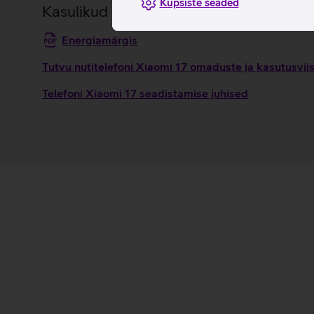
Küpsiste seaded
Kasulikud lingid
Energiamärgis
Tutvu nutitelefoni Xiaomi 17 omaduste ja kasutusvii
Telefoni Xiaomi 17 seadistamise juhised