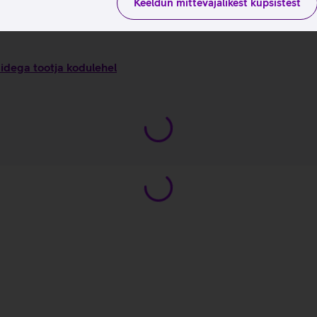
Keeldun mittevajalikest küpsistest
sidega tootja kodulehel