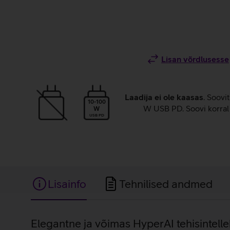
Lisan võrdlusesse
Laadija ei ole kaasas
. Soovi
10-100
W USB PD. Soovi korral 
W
USB PD
Lisainfo
Tehnilised andmed
Lisainfo
Elegantne ja võimas HyperAI tehisintell