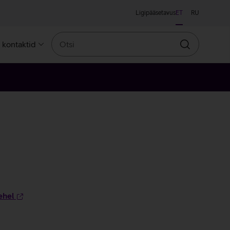
Ligipääsetavus
ET
RU
Otsi
a kontaktid
Otsin
ehel