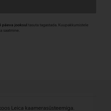
4 päeva jooksul
tasuta tagastada. Kuupakkumistele
ta saatmine.
v koos Leica kaamerasüsteemiga.