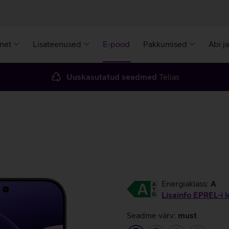
rnet
Lisateenused
E-pood
Pakkumised
Abi j
Uuskasutatud seadmed
Telias
Energiaklass:
A
Lisainfo EPREL-i l
Seadme värv:
must