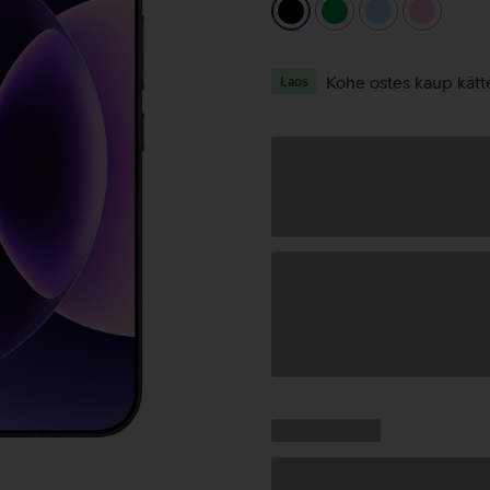
must
roheline
helesinine
heleroo
Kohe ostes kaup kätt
Laos
Andmete
laadimine
Kampaania
Andmete
pakkumised:
laadimine