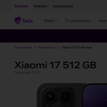
Liigu edasi põhisisu juurde
Ligipääsetavus
Eraklient
Äriklient
Iseteenindus
Mobiil
TV ja striiming
Inte
E-poe avaleht
Nutitelefonid
Xiaomi 17 512 GB must
Xiaomi 17 512 GB
Tootekood: 72971