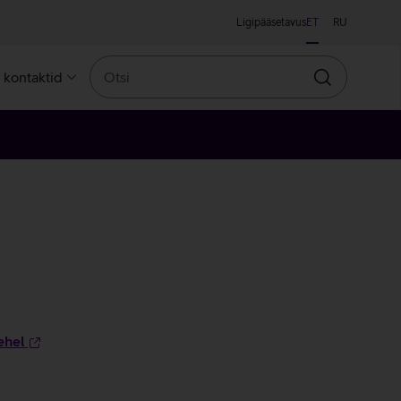
Ligipääsetavus
ET
RU
Otsi
a kontaktid
Otsin
ehel