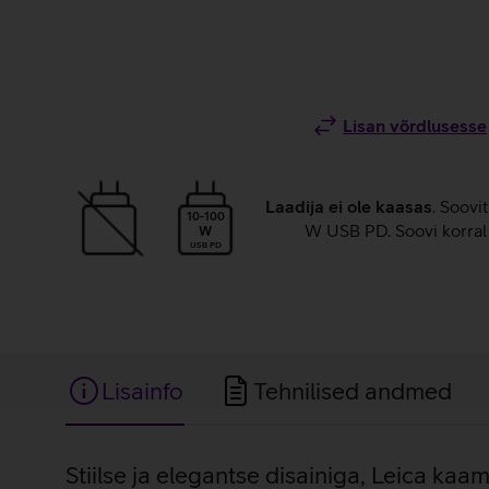
Lisan võrdlusesse
Laadija ei ole kaasas
. Soovi
10-100
W USB PD. Soovi korral 
W
USB PD
Lisainfo
Tehnilised andmed
Lisainfo
Stiilse ja elegantse disainiga, Leica kaa