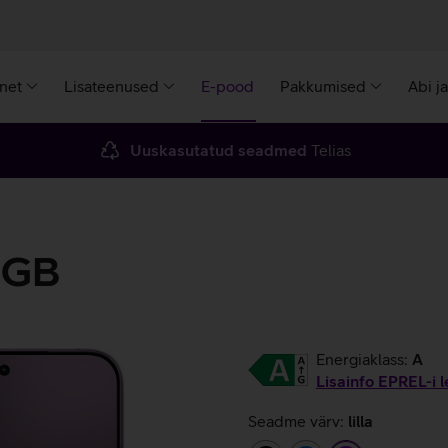
rnet
Lisateenused
E-pood
Pakkumised
Abi j
Uuskasutatud seadmed
Telias
 GB
Energiaklass:
A
Lisainfo EPREL-i l
Seadme värv:
lilla