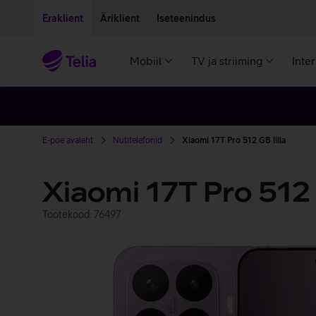
Liigu edasi põhisisu juurde
Ligipääsetavus
Eraklient
Äriklient
Iseteenindus
Mobiil
TV ja striiming
Inte
E-poe avaleht
Nutitelefonid
Xiaomi 17T Pro 512 GB lilla
Xiaomi 17T Pro 512
Tootekood: 76497