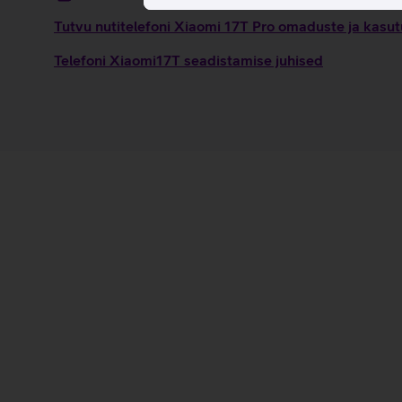
Tutvu nutitelefoni Xiaomi 17T Pro omaduste ja kasut
Telefoni Xiaomi17T seadistamise juhised