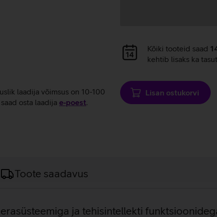
Andmete
Kõiki tooteid saad
1
laadimine
kehtib lisaks ka tasu
tuslik laadija võimsus on 10-100
Lisan ostukorvi
saad osta laadija
e‑poest
.
Toote saadavus
merasüsteemiga ja tehisintellekti funktsioonideg