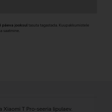
4 päeva jooksul
tasuta tagastada. Kuupakkumistele
ta saatmine.
a Xiaomi T Pro-seeria lipulaev.