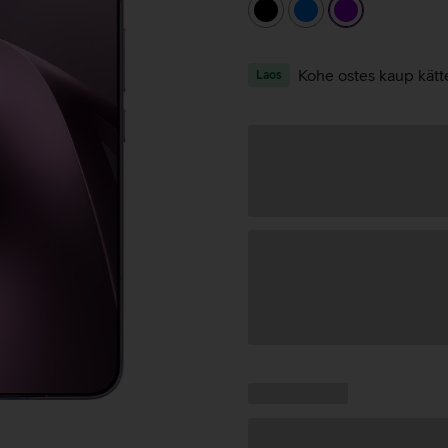
must
sinine
lilla
Kohe ostes kaup kätt
Laos
Andmete
laadimine
Kampaania
Andmete
pakkumised:
laadimine