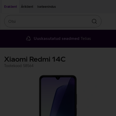
Liigu edasi põhisisu juurde
Ligipääsetavus
Eraklient
Äriklient
Iseteenindus
Otsi
Otsin
Uuskasutatud seadmed
Telias
Xiaomi Redmi 14C
Tootekood: 58564