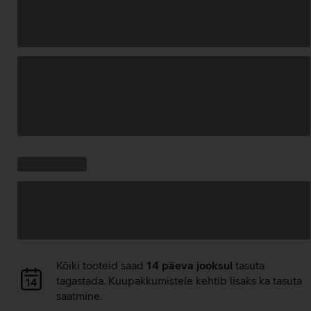
Andmete
laadimine
Kampaania
Andmete
pakkumised:
laadimine
Andmete
Kõiki tooteid saad
14 päeva jooksul
tasuta
laadimine
tagastada. Kuupakkumistele kehtib lisaks ka tasuta
saatmine.