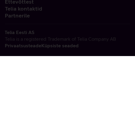
Ettevõttest
Telia kontaktid
Partnerile
Telia Eesti AS
Telia is a registered Trademark of Telia Company AB
Privaatsusteade
Küpsiste seaded
Vabandame, tekkis