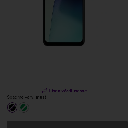
Lisan võrdlusesse
Seadme värv:
must
must
roheline