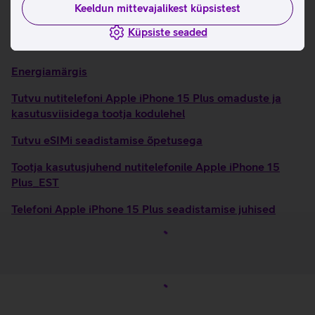
Keeldun mittevajalikest küpsistest
USB-C laadimisühendus.
Küpsiste seaded
Kasulikud lingid
Energiamärgis
Tutvu nutitelefoni Apple iPhone 15 Plus omaduste ja
kasutusviisidega tootja kodulehel
Tutvu eSIMi seadistamise õpetusega
Tootja kasutusjuhend nutitelefonile Apple iPhone 15
Plus_EST
Telefoni Apple iPhone 15 Plus seadistamise juhised