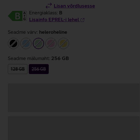
Lisan võrdlusesse
Energiaklass:
B
Lisainfo EPREL-i lehel
Seadme värv:
heleroheline
must
helesinine
heleroheline
heleroosa
kollane
Seadme mälumaht:
256 GB
128 GB
256 GB