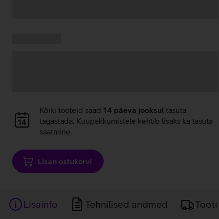
Andmete
laadimine
Kampaania
Andmete
pakkumised:
laadimine
Andmete
Kõiki tooteid saad
14 päeva jooksul
tasuta
laadimine
tagastada. Kuupakkumistele kehtib lisaks ka tasuta
saatmine.
Lisan ostukorvi
Lisainfo
Tehnilised andmed
Toot