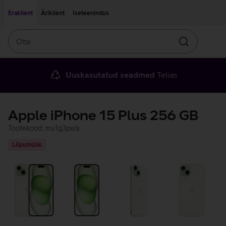
Liigu edasi põhisisu juurde
Ligipääsetavus
Eraklient
Äriklient
Iseteenindus
Otsi
Otsin
Uuskasutatud seadmed
Telias
Apple iPhone 15 Plus 256 GB
Tootekood: mu1g3px/a
Lõpumüük