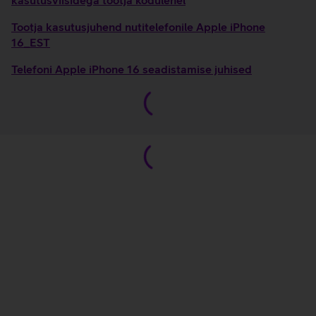
kasutusviisidega tootja kodulehel
Tootja kasutusjuhend nutitelefonile Apple iPhone
16_EST
Telefoni Apple iPhone 16 seadistamise juhised