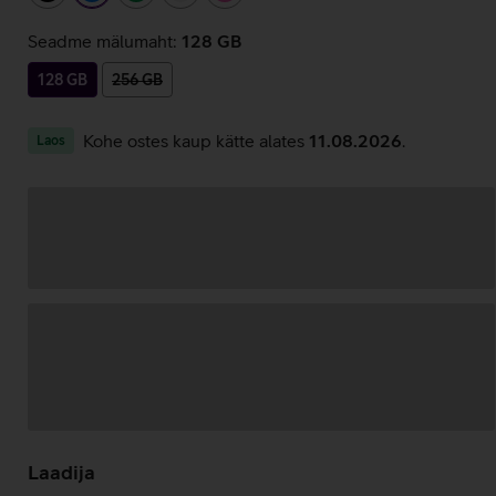
Seadme mälumaht:
128 GB
128 GB
256 GB
Kohe ostes kaup kätte alates
11.08.2026
.
Laos
Andmete
laadimine
Laadija