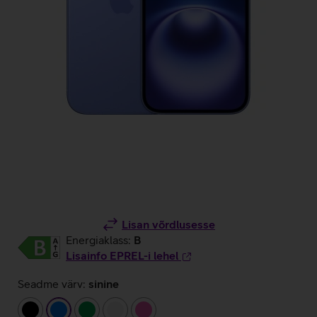
Lisan võrdlusesse
Energiaklass:
B
Lisainfo EPREL-i lehel
Seadme värv:
sinine
must
sinine
roheline
valge
roosa