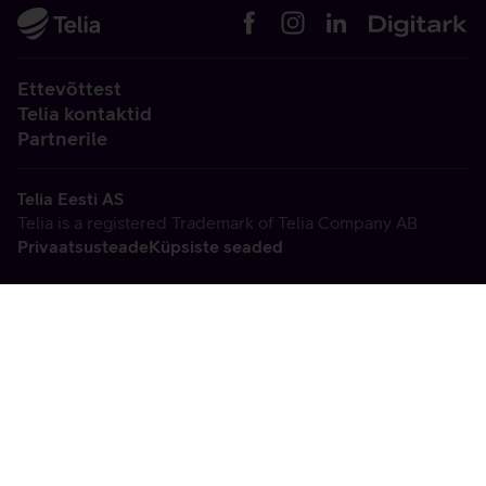
Ettevõttest
Telia kontaktid
Partnerile
Telia Eesti AS
Telia is a registered Trademark of Telia Company AB
Privaatsusteade
Küpsiste seaded