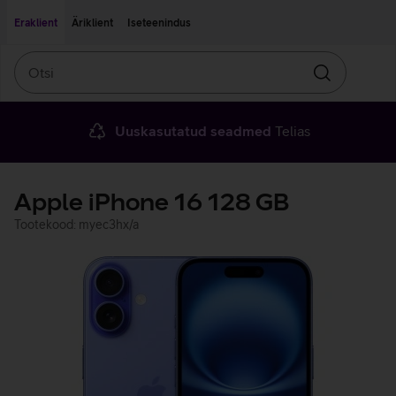
Liigu edasi põhisisu juurde
Ligipääsetavus
Eraklient
Äriklient
Iseteenindus
Otsi
Otsin
Uuskasutatud seadmed
Telias
Apple iPhone 16 128 GB
Tootekood: myec3hx/a