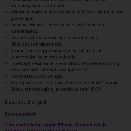
eredusega kuni 2000 nitti.
Võimsust tagab nutitelefoni kiip A18 koos viietuumalise
graafikaga.
Dynamic Island – interaktiivne viis iPhone’iga
suhtlemiseks.
Uuendatud kaamerasüsteem muudab sinu
jäädvustused täpsemaks.
Kaamera juhtnupp võimaldab kiiret ja lihtsat
juurdepääsu kaameraseadetele.
TrueDepth esikaamera võimaldab teha teravaid ning
värvikirevaid selfie’sid ja grupifotosid.
Kohandatav Action-nupp.
Suurepärane vastupidavus tänu uuendatud Ceramic
Shield tehnoloogiale ja veekindlusele (IP68).
Kasulikud lingid
Energiamärgis
Tutvu nutitelefoni Apple iPhone 16 omaduste ja