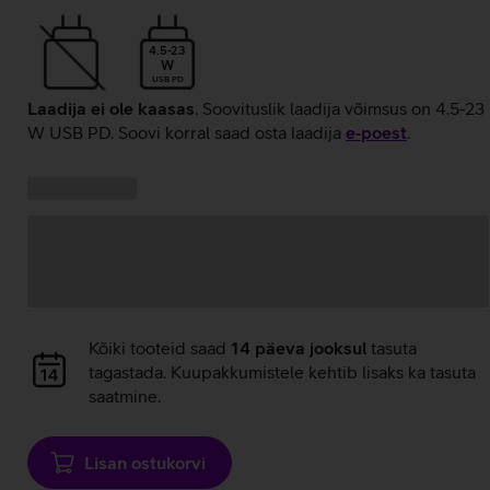
4.5-23
W
USB PD
Laadija ei ole kaasas
. Soovituslik laadija võimsus on 4.5-23
W USB PD. Soovi korral saad osta laadija
e‑poest
.
Kampaania
Andmete
pakkumised:
laadimine
Andmete
Kõiki tooteid saad
14 päeva jooksul
tasuta
laadimine
tagastada. Kuupakkumistele kehtib lisaks ka tasuta
saatmine.
Lisan ostukorvi