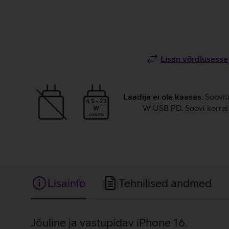
Lisan võrdlusesse
Laadija ei ole kaasas
. Soovit
4.5 - 23
W USB PD. Soovi korral 
W
USB PD
Lisainfo
Tehnilised andmed
Lisainfo
Jõuline ja vastupidav iPhone 16.