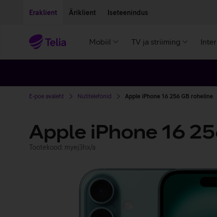
Liigu edasi põhisisu juurde
Ligipääsetavus
Eraklient
Äriklient
Iseteenindus
Mobiil
TV ja striiming
Inte
E-poe avaleht
Nutitelefonid
Apple iPhone 16 256 GB roheline
Apple iPhone 16 2
Tootekood: myej3hx/a