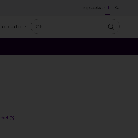
Ligipääsetavus
ET
RU
Otsi
a kontaktid
Otsin
ehel