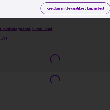
Keeldun mittevajalikest küpsistest
tusviisidega tootja kodulehel
6_EST