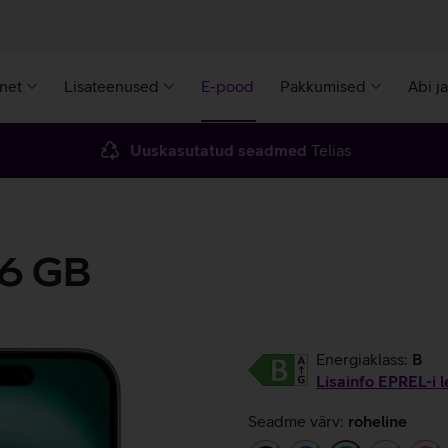
rnet
Lisateenused
E-pood
Pakkumised
Abi j
Uuskasutatud seadmed
Telias
56 GB
Energiaklass:
B
Lisainfo EPREL-i l
Seadme värv:
roheline