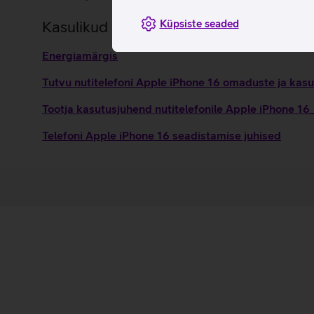
Küpsiste seaded
Kasulikud lingid
Energiamärgis
Tutvu nutitelefoni Apple iPhone 16 omaduste ja kasu
Tootja kasutusjuhend nutitelefonile Apple iPhone 1
Telefoni Apple iPhone 16 seadistamise juhised