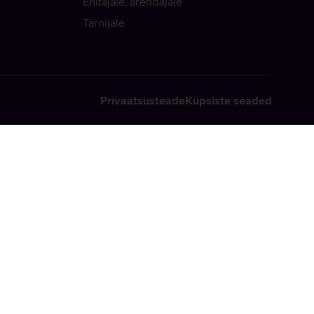
Ehitajale, arendajale
Tarnijale
Privaatsusteade
Küpsiste seaded