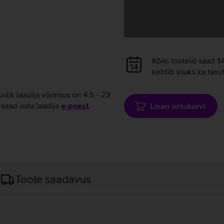
Andmete
Kõiki tooteid saad
1
laadimine
kehtib lisaks ka tasu
uslik laadija võimsus on 4.5 - 23
saad osta laadija
e‑poest
.
Lisan ostukorvi
Toote saadavus