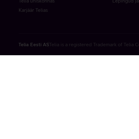
Telia ühiskonnas
Lepingud ja
Karjäär Telias
Telia Eesti AS
Telia is a registered Trademark of Telia
Vabandame, t