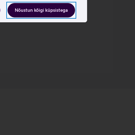
Nõustun kõigi küpsistega