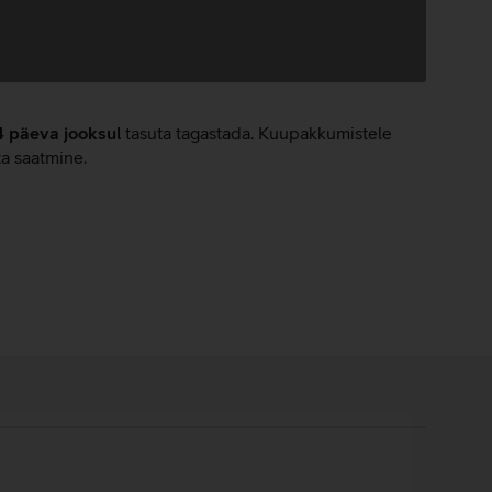
4 päeva jooksul
tasuta tagastada. Kuupakkumistele
ta saatmine.