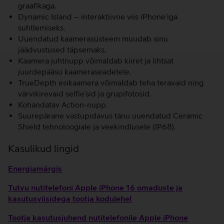
graafikaga.
Dynamic Island – interaktiivne viis iPhone’iga
suhtlemiseks.
Uuendatud kaamerasüsteem muudab sinu
jäädvustused täpsemaks.
Kaamera juhtnupp võimaldab kiiret ja lihtsat
juurdepääsu kaameraseadetele.
TrueDepth esikaamera võimaldab teha teravaid ning
värvikirevaid selfie’sid ja grupifotosid.
Kohandatav Action-nupp.
Suurepärane vastupidavus tänu uuendatud Ceramic
Shield tehnoloogiale ja veekindlusele (IP68).
Kasulikud lingid
Energiamärgis
Tutvu nutitelefoni Apple iPhone 16 omaduste ja
kasutusviisidega tootja kodulehel
Tootja kasutusjuhend nutitelefonile Apple iPhone