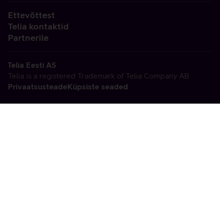
Ettevõttest
Telia kontaktid
Partnerile
Telia Eesti AS
Telia is a registered Trademark of Telia Company AB
Privaatsusteade
Küpsiste seaded