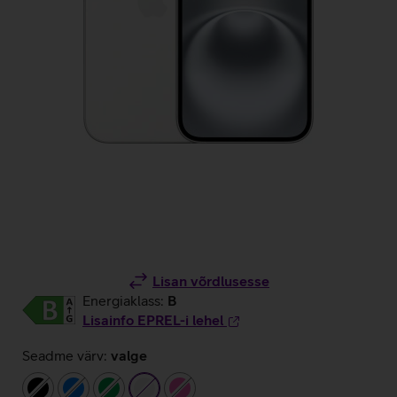
Lisan võrdlusesse
Energiaklass:
B
Lisainfo EPREL-i lehel
Seadme värv:
valge
must
sinine
roheline
valge
roosa