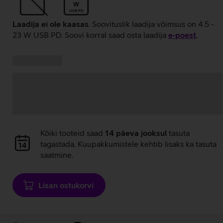
W
USB PD
Laadija ei ole kaasas
. Soovituslik laadija võimsus on 4.5 -
23 W USB PD. Soovi korral saad osta laadija
e‑poest
.
Kampaania
Andmete
pakkumised:
laadimine
Andmete
Kõiki tooteid saad
14 päeva jooksul
tasuta
laadimine
tagastada. Kuupakkumistele kehtib lisaks ka tasuta
saatmine.
Lisan ostukorvi