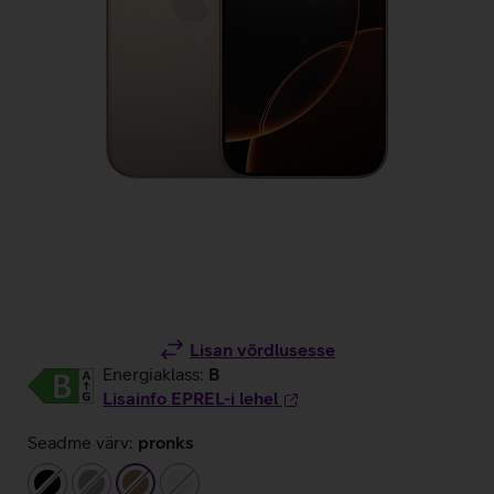
Lisan võrdlusesse
Energiaklass:
B
Lisainfo EPREL-i lehel
Seadme värv:
pronks
must
hall
pronks
valge