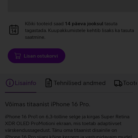
Andmete
Kõiki tooteid saad
14 päeva jooksul
tasuta
laadimine
tagastada. Kuupakkumistele kehtib lisaks ka tasuta
saatmine.
Lisan ostukorvi
Lisainfo
Tehnilised andmed
Toot
Lisainfo
Võimas titaanist iPhone 16 Pro.
iPhone 16 Pro'l on 6,3-tolline selge ja kirgas Super Retina
XDR OLED ProMotioni ekraan, mis toetab adaptiivset
värskendussagedust. Tänu oma titaanist disainile on
iPhone 16 Pro siiani kõige kergem ja vastupidavaim mudel.