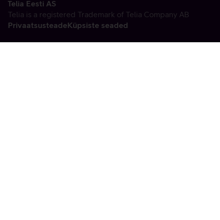
Telia Eesti AS
Telia is a registered Trademark of Telia Company AB
Privaatsusteade
Küpsiste seaded
Vabandame, tekkis
tehniline viga
tx:undefined:ut:null