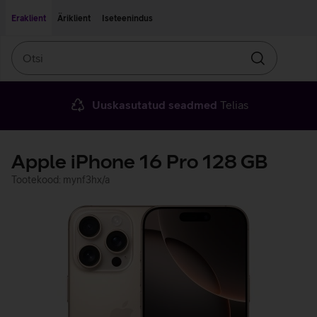
Liigu edasi põhisisu juurde
Ligipääsetavus
Eraklient
Äriklient
Iseteenindus
Otsi
Otsin
Uuskasutatud seadmed
Telias
Apple iPhone 16 Pro 128 GB
Tootekood: mynf3hx/a