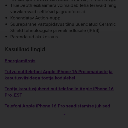
TrueDepth esikaamera võimaldab teha teravaid ning
värvikirevaid selfie’sid ja grupifotosid.
Kohandatav Action-nupp.
Suurepärane vastupidavus tänu uuendatud Ceramic
Shield tehnoloogiale ja veekindlusele (IP68).
Parendatud akukestvus.
Kasulikud lingid
Energiamärgis
Tutvu nutitelefoni Apple iPhone 16 Pro omaduste ja
kasutusviisidega tootja kodulehel
Tootja kasutusjuhend nutitelefonile Apple iPhone 16
Pro_EST
Telefoni Apple iPhone 16 Pro seadistamise juhised