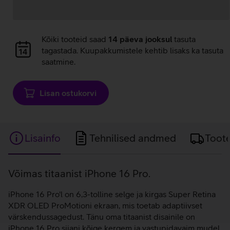
Andmete
Kõiki tooteid saad
14 päeva jooksul
tasuta
laadimine
tagastada. Kuupakkumistele kehtib lisaks ka tasuta
saatmine.
Lisan ostukorvi
Lisainfo
Tehnilised andmed
Toot
Lisainfo
Võimas titaanist iPhone 16 Pro.
iPhone 16 Pro'l on 6,3-tolline selge ja kirgas Super Retina
XDR OLED ProMotioni ekraan, mis toetab adaptiivset
värskendussagedust. Tänu oma titaanist disainile on
iPhone 16 Pro siiani kõige kergem ja vastupidavaim mudel.