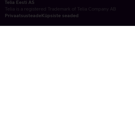
Telia Eesti AS
Telia is a registered Trademark of Telia Company AB
Privaatsusteade
Küpsiste seaded
Vabandame, tekkis
tehniline viga
tx:undefined:ut:null