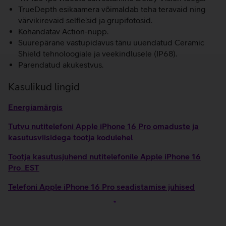
TrueDepth esikaamera võimaldab teha teravaid ning
värvikirevaid selfie’sid ja grupifotosid.
Kohandatav Action-nupp.
Suurepärane vastupidavus tänu uuendatud Ceramic
Shield tehnoloogiale ja veekindlusele (IP68).
Parendatud akukestvus.
Kasulikud lingid
Energiamärgis
Tutvu nutitelefoni Apple iPhone 16 Pro omaduste ja
kasutusviisidega tootja kodulehel
Tootja kasutusjuhend nutitelefonile Apple iPhone 16
Pro_EST
Telefoni Apple iPhone 16 Pro seadistamise juhised