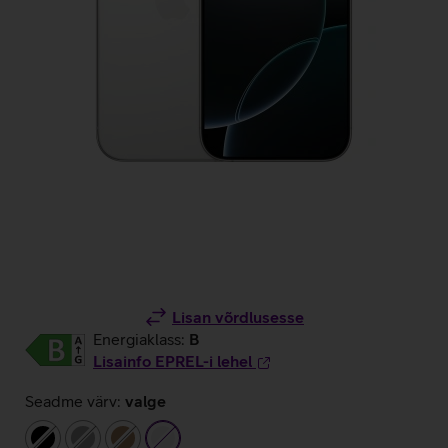
Lisan võrdlusesse
Energiaklass:
B
Lisainfo EPREL-i lehel
Seadme värv:
valge
must
hall
pronks
valge