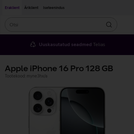
Liigu edasi põhisisu juurde
Ligipääsetavus
Eraklient
Äriklient
Iseteenindus
Otsi
Otsin
Uuskasutatud seadmed
Telias
Apple iPhone 16 Pro 128 GB
Tootekood: myne3hx/a