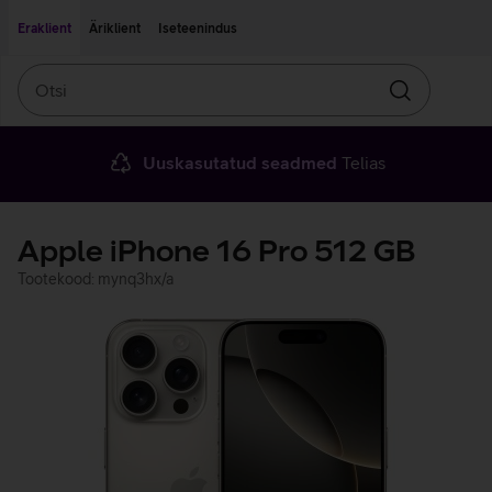
Liigu edasi põhisisu juurde
Ligipääsetavus
Eraklient
Äriklient
Iseteenindus
Otsi
Otsin
Uuskasutatud seadmed
Telias
Apple iPhone 16 Pro 512 GB
Tootekood: mynq3hx/a