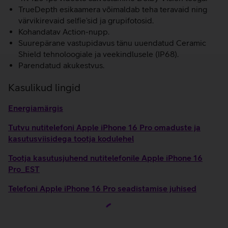
TrueDepth esikaamera võimaldab teha teravaid ning
värvikirevaid selfie’sid ja grupifotosid.
Kohandatav Action-nupp.
Suurepärane vastupidavus tänu uuendatud Ceramic
Shield tehnoloogiale ja veekindlusele (IP68).
Parendatud akukestvus.
Kasulikud lingid
Energiamärgis
Tutvu nutitelefoni Apple iPhone 16 Pro omaduste ja
kasutusviisidega tootja kodulehel
Tootja kasutusjuhend nutitelefonile Apple iPhone 16
Pro_EST
Telefoni Apple iPhone 16 Pro seadistamise juhised