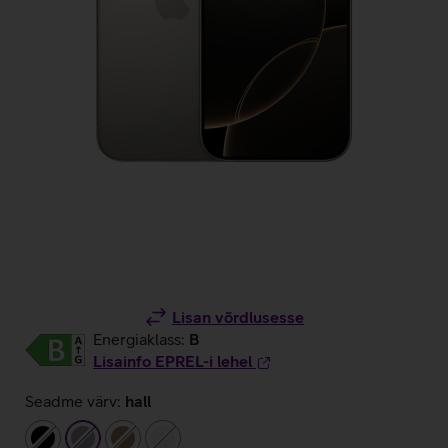
Lisan võrdlusesse
Energiaklass:
B
Lisainfo EPREL-i lehel
Seadme värv:
hall
must
hall
pronks
valge