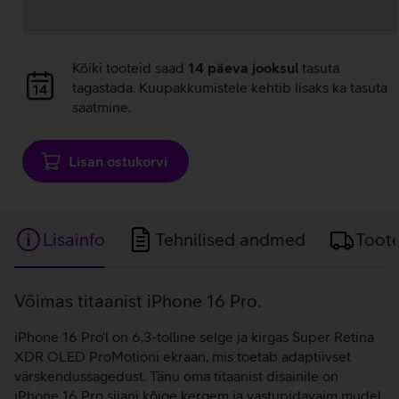
Andmete
Kõiki tooteid saad
14 päeva jooksul
tasuta
laadimine
tagastada. Kuupakkumistele kehtib lisaks ka tasuta
saatmine.
Lisan ostukorvi
Lisainfo
Tehnilised andmed
Toot
Lisainfo
Võimas titaanist iPhone 16 Pro.
iPhone 16 Pro'l on 6,3-tolline selge ja kirgas Super Retina
XDR OLED ProMotioni ekraan, mis toetab adaptiivset
värskendussagedust. Tänu oma titaanist disainile on
iPhone 16 Pro siiani kõige kergem ja vastupidavaim mudel.