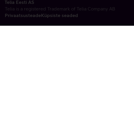
Telia Eesti AS
Telia is a registered Trademark of Telia Company AB
Privaatsusteade
Küpsiste seaded
Vabandame, tekkis
tehniline viga
tx:undefined:ut:null