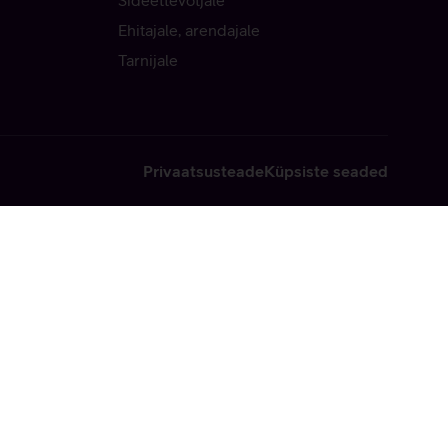
Sideettevõtjale
Ehitajale, arendajale
Tarnijale
Privaatsusteade
Küpsiste seaded