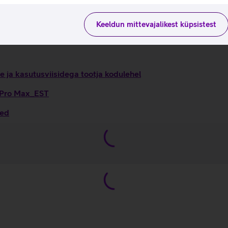
Keeldun mittevajalikest küpsistest
 ja kasutusviisidega tootja kodulehel
6 Pro Max_EST
sed