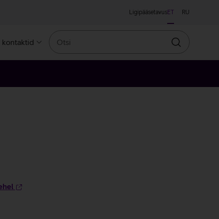
Ligipääsetavus
ET
RU
Otsi
a kontaktid
Otsin
ehel