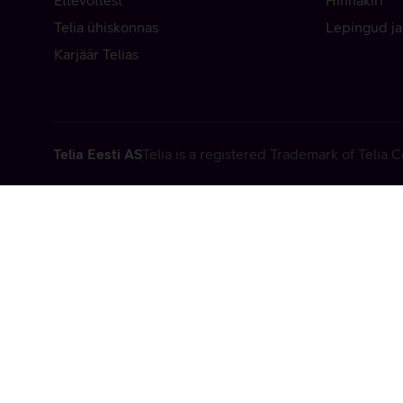
Ettevõttest
Hinnakiri
Telia ühiskonnas
Lepingud ja
Karjäär Telias
Telia Eesti AS
Telia is a registered Trademark of Telia
Vabandame, t