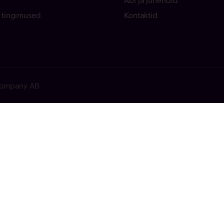
Abi ja juhendid
 tingimused
Kontaktid
 Company AB
ekkis