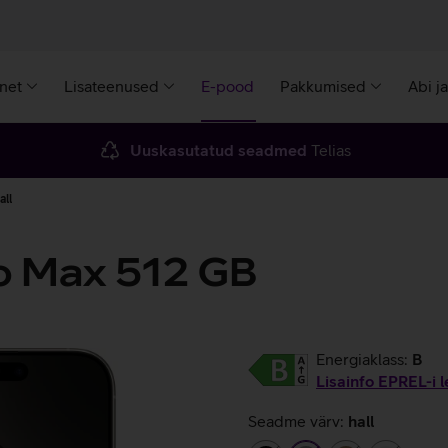
rnet
Lisateenused
E-pood
Pakkumised
Abi j
Uuskasutatud seadmed
Telias
all
o Max 512 GB
Energiaklass:
B
Lisainfo EPREL-i l
Seadme värv:
hall