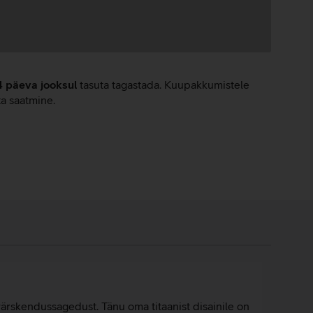
4 päeva jooksul
tasuta tagastada. Kuupakkumistele
ta saatmine.
ärskendussagedust. Tänu oma titaanist disainile on