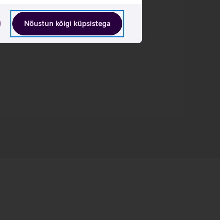
Nõustun kõigi küpsistega