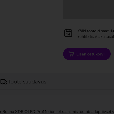
Andmete
Kõiki tooteid saad
1
laadimine
kehtib lisaks ka tasu
Lisan ostukorvi
Toote saadavus
per Retina XDR OLED ProMotioni ekraan, mis toetab adaptiivset v