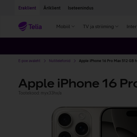
Liigu edasi põhisisu juurde
Ligipääsetavus
Eraklient
Äriklient
Iseteenindus
Mobiil
TV ja striiming
Inte
E-poe avaleht
Nutitelefonid
Apple iPhone 16 Pro Max 512 GB h
Apple iPhone 16 Pr
Tootekood: myx33hx/a