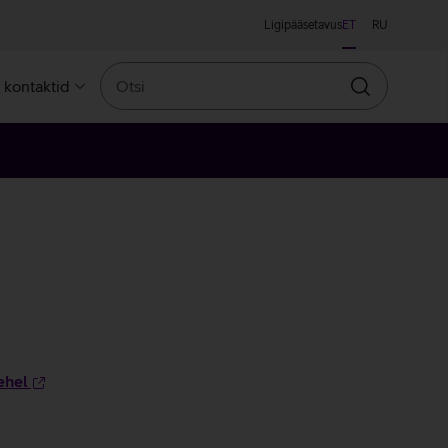
Ligipääsetavus
ET
RU
Otsi
a kontaktid
Otsin
ehel