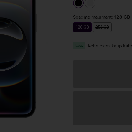
must
valge
Seadme mälumaht:
128 GB
128 GB
256 GB
Kohe ostes kaup kätt
Laos
Andmete