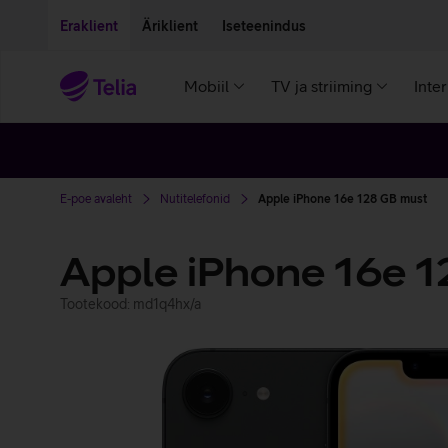
Liigu edasi põhisisu juurde
Ligipääsetavus
Eraklient
Äriklient
Iseteenindus
Mobiil
TV ja striiming
Inte
E-poe avaleht
Nutitelefonid
Apple iPhone 16e 128 GB must
Apple iPhone 16e 
Tootekood: md1q4hx/a