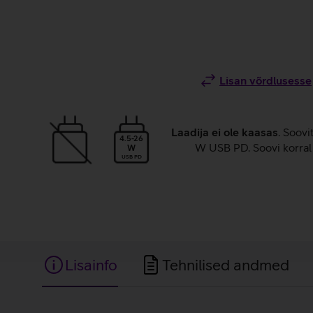
Lisan võrdlusesse
Laadija ei ole kaasas
. Soovi
4.5-26
W USB PD. Soovi korral 
W
USB PD
Lisainfo
Tehnilised andmed