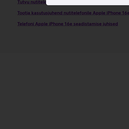
Tutvu nutitelefoni Apple iPhone 16e omaduste ja kas
Tootja kasutusjuhend nutitelefonile Apple iPhone 1
Telefoni Apple iPhone 16e seadistamise juhised