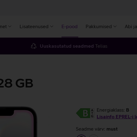
rnet
Lisateenused
E-pood
Pakkumised
Abi j
Uuskasutatud seadmed
Telias
128 GB
Energiaklass:
B
Lisainfo EPREL-i l
Seadme värv:
must