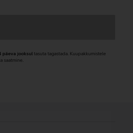
4 päeva jooksul
tasuta tagastada. Kuupakkumistele
ta saatmine.