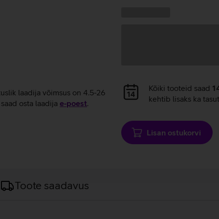
laadimine
Kampaania
Andmete
pakkumised:
laadimine
Andmete
Kõiki tooteid saad
1
tuslik laadija võimsus on 4.5-26
laadimine
kehtib lisaks ka tasu
saad osta laadija
e‑poest
.
Lisan ostukorvi
Toote saadavus